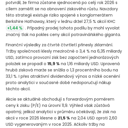
potvrdil, že firma zůstane sjednocená po celý rok 2026 s
cílem zaměřit se na obnovení ziskového růstu. Navzdory
této strategii existuje riziko spojené s konglomerátem
Berkshire Hathaway, který v lednu držel 27,5 % akcií KHC
+1,44 %
. Případný prodej tohoto podílu by mohl vyvolat
značný tlak na pokles ceny akcií potravinářského giganta.
Finanční výsledky za čtvrté čtvrtletí přinesly zklamání.
Tržby společnosti klesly meziročně o 3,4 % na 6,35 miliardy
USD, zatímco provozní zisk bez započtení jednorázových
položek se propadl o
15,9 %
na 1,16 miliardy USD. Upravená
hrubá zisková marže se snížila o 1,3 procentního bodu na
33,1 %. I přes atraktivní dividendový výnos a nízké ocenění
proto analytici v současné době nedoporučují nákup
těchto akcií.
Akcie se aktuálně obchodují s forwardovým poměrem
ceny k zisku
(P/E)
na úrovni 11,9. Výhled však zůstává
opatrný, jelikož analytici v průměru očekávají, že zisk na
akcii v roce 2026 klesne o
21,5 %
na 2,04 USD oproti 2,60
USD vygenerovaným v roce 2025. Ačkoliv tržby na