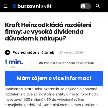
Kraft Heinz odkládá rozdělení
firmy: Je vysoká dividenda
důvodem k nákupu?
Poslechněte si článek
20 února, 2026
1 min.
Přihlaste se k odběru newsletteru
čtení
Mám zájem o více informací
Společnost Kraft Heinz oznámila, že odkládá plánované
rozdělení na dvě samostatné entity a místo toho hodlá
investovat 600 milionů USD do vylepšení svého
stávajícího podnikání. Generální ředitel Steve Cahillane