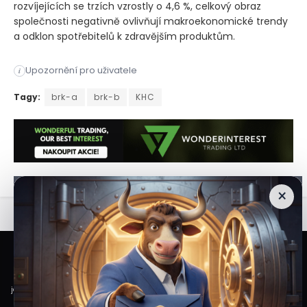
rozvíjejících se trzích vzrostly o 4,6 %, celkový obraz
společnosti negativně ovlivňují makroekonomické trendy
a odklon spotřebitelů k zdravějším produktům.
Společnost Kraft Heinz oznámila, že odkládá plánované rozděle
Upozornění pro uživatele
i
Společnost Kraft Heinz oznámila, že odkládá plánované rozděle
Tagy:
brk-a
brk-b
KHC
×
Veškeré informace a materiály zveřejněné na internetových stránkách
Burzovního Světa vycházejí z veřejně dostupných a důvěryhodných zdrojů. Při
jejich zpracování je postupováno s odbornou péčí a cílem poskytovat čtenářům
objektivní, aktuální a srozumitelné informace. Obsah internetových stránek