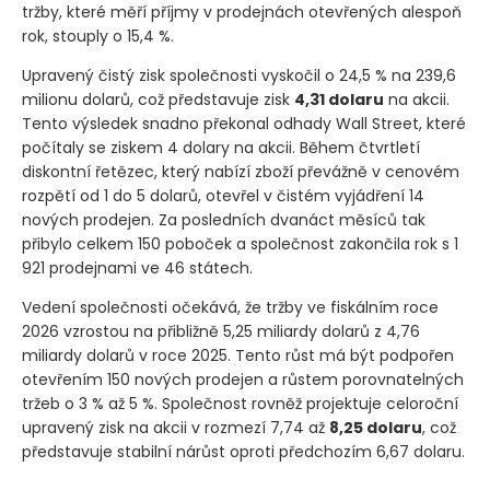
tržby, které měří příjmy v prodejnách otevřených alespoň
rok, stouply o 15,4 %.
Upravený čistý zisk společnosti vyskočil o 24,5 % na 239,6
milionu dolarů, což představuje zisk
4,31 dolaru
na akcii.
Tento výsledek snadno překonal odhady Wall Street, které
počítaly se ziskem 4 dolary na akcii. Během čtvrtletí
diskontní řetězec, který nabízí zboží převážně v cenovém
rozpětí od 1 do 5 dolarů, otevřel v čistém vyjádření 14
nových prodejen. Za posledních dvanáct měsíců tak
přibylo celkem 150 poboček a společnost zakončila rok s 1
921 prodejnami ve 46 státech.
Vedení společnosti očekává, že tržby ve fiskálním roce
2026 vzrostou na přibližně 5,25 miliardy dolarů z 4,76
miliardy dolarů v roce 2025. Tento růst má být podpořen
otevřením 150 nových prodejen a růstem porovnatelných
tržeb o 3 % až 5 %. Společnost rovněž projektuje celoroční
upravený zisk na akcii v rozmezí 7,74 až
8,25 dolaru
, což
představuje stabilní nárůst oproti předchozím 6,67 dolaru.