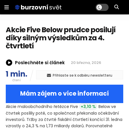
Akcie Five Below prudce posilují
díky silným výsledkům za 4.
čtvrtletí
Poslechněte si článek
20 března, 2026
1 min.
Přihlaste se k odběru newsletteru
čtení
Mám zájem o více informací
Akcie maloobchodního řetězce Five
+3,10 %
Below ve
čtvrtek posílily poté, co společnost překonala očekávání
investorů. Tržby za čtvrté fiskální čtvrtletí končící 31. ledna
vzrostly o 24,3 % na 1,73 miliardy dolarů. Porovnatelné