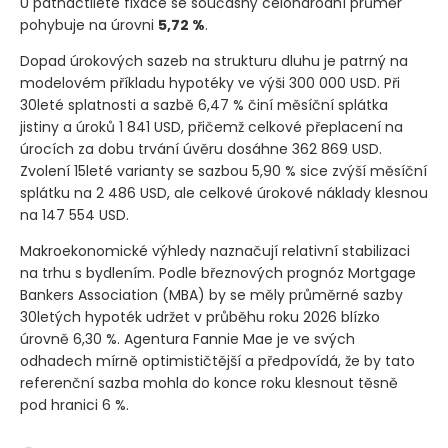
U patnáctileté fixace se současný celonárodní průměr
pohybuje na úrovni
5,72 %
.
Dopad úrokových sazeb na strukturu dluhu je patrný na
modelovém příkladu hypotéky ve výši 300 000 USD. Při
30leté splatnosti a sazbě 6,47 % činí měsíční splátka
jistiny a úroků 1 841 USD, přičemž celkové přeplacení na
úrocích za dobu trvání úvěru dosáhne 362 869 USD.
Zvolení 15leté varianty se sazbou 5,90 % sice zvýší měsíční
splátku na 2 486 USD, ale celkové úrokové náklady klesnou
na 147 554 USD.
Makroekonomické výhledy naznačují relativní stabilizaci
na trhu s bydlením. Podle březnových prognóz Mortgage
Bankers Association
(MBA)
by se měly průměrné sazby
30letých hypoték udržet v průběhu roku 2026 blízko
úrovně 6,30 %. Agentura Fannie Mae je ve svých
odhadech mírně optimističtější a předpovídá, že by tato
referenční sazba mohla do konce roku klesnout těsně
pod hranici 6 %.
Podle nejnovějších údajů platformy Zillow zaznamenaly hypot