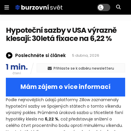
Hypoteční sazby v USA výrazně
klesají: 30letá fixace na 6,22 %
Poslechněte si článek
5 dubna, 2026
1 min.
Přihlaste se k odběru newsletteru
čtení
Mám zájem o více informací
Podle nejnovějších údajů platformy Zillow zaznamenaly
hypoteční sazby ve Spojených státech o tomto víkendu
výrazný pokles. Průměrná úroková sazba u třicetileté fixní
hypotéky klesla na
6,22 %
, což představuje snížení o
celého čtvrt procentního bodu oproti minulému víkendu.