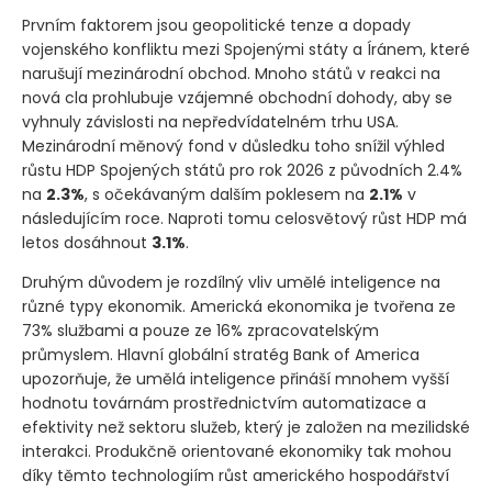
Prvním faktorem jsou geopolitické tenze a dopady
vojenského konfliktu mezi Spojenými státy a Íránem, které
narušují mezinárodní obchod. Mnoho států v reakci na
nová cla prohlubuje vzájemné obchodní dohody, aby se
vyhnuly závislosti na nepředvídatelném trhu USA.
Mezinárodní měnový fond v důsledku toho snížil výhled
růstu HDP Spojených států pro rok 2026 z původních 2.4%
na
2.3%
, s očekávaným dalším poklesem na
2.1%
v
následujícím roce. Naproti tomu celosvětový růst HDP má
letos dosáhnout
3.1%
.
Druhým důvodem je rozdílný vliv umělé inteligence na
různé typy ekonomik. Americká ekonomika je tvořena ze
73% službami a pouze ze 16% zpracovatelským
průmyslem. Hlavní globální stratég Bank of America
upozorňuje, že umělá inteligence přináší mnohem vyšší
hodnotu továrnám prostřednictvím automatizace a
efektivity než sektoru služeb, který je založen na mezilidské
interakci. Produkčně orientované ekonomiky tak mohou
díky těmto technologiím růst amerického hospodářství