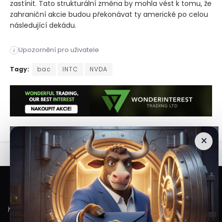
zastínit. Tato strukturální změna by mohla vést k tomu, že
zahraniční akcie budou překonávat ty americké po celou
následující dekádu.
Po desetiletích dominance amerických akcií by investoři mě
Upozornění pro uživatele
i
Po desetiletích dominance amerických akcií by investoři mě
Tagy:
bac
INTC
NVDA
×
Veškeré informace a materiály zveřejněné na internetových stránkách
Burzovního Světa vycházejí z veřejně dostupných a důvěryhodných zdrojů. Při
jejich zpracování je postupováno s odbornou péčí a cílem poskytovat čtenářům
objektivní, aktuální a srozumitelné informace. Obsah internetových stránek