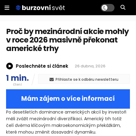
Proč by mezinárodní akcie mohly
v roce 2026 masivně překonat
americké trhy
Poslechněte si článek
26 dubna, 2026
1 min.
Přihlaste se k odběru newsletteru
čtení
Mám zájem o více informací
Po desetiletích dominance amerických akcií by investoři
měli zvážit mezinárodní diverzifikaci. Americký trh totiž
čelí dvěma klíčovým makroekonomickým překážkám,
které mohou změnit dosavadní dynamiku.