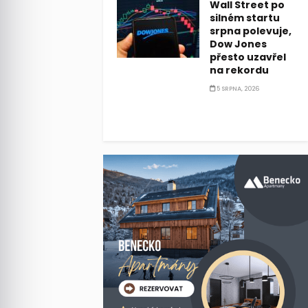
Wall Street po
silném startu
srpna polevuje,
Dow Jones
přesto uzavřel
na rekordu
5 SRPNA, 2026