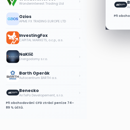
›
B
Wonderinterest Trading Ltd
A
Ozios
Při obch
›
APME FX TRADING EUROPE LTD
InvestingFox
›
CAPITAL MARKETS, o.c.p., a.s.
NaKlíč
›
Energodomy s.r.o.
Barth Operák
›
Autocentrum BARTH a.s.
Benecko
›
AnTePo Developement, s.r.o.
Při obchodování CFD ztrácí peníze 74–
89 % účtů.