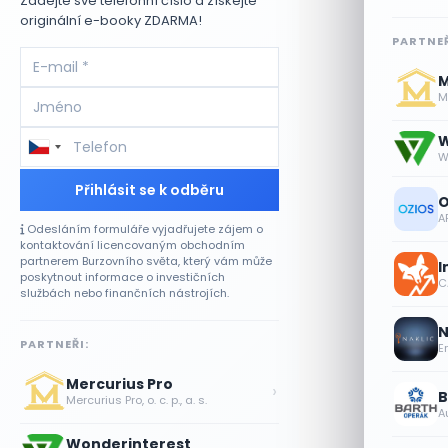
Zadejte své telefonní číslo a získejte
originální e-booky ZDARMA!
PARTNEŘ
M
Me
W
W
Přihlásit se k odběru
O
A
Odesláním formuláře vyjadřujete zájem o
kontaktování licencovaným obchodním
partnerem Burzovního světa, který vám může
I
poskytnout informace o investičních
CA
službách nebo finančních nástrojích.
N
PARTNEŘI:
E
Mercurius Pro
›
B
Mercurius Pro, o. c. p., a. s.
A
Wonderinterest