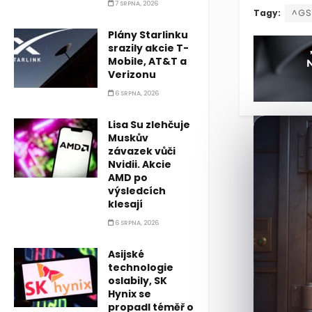
7 SRPNA, 2026
Silný růst 
Tagy:
^GS
Plány Starlinku
srazily akcie T-
Mobile, AT&T a
Verizonu
6 SRPNA, 2026
Lisa Su zlehčuje
Muskův
závazek vůči
Nvidii. Akcie
AMD po
výsledcích
klesají
6 SRPNA, 2026
Asijské
technologie
oslabily, SK
Hynix se
propadl téměř o