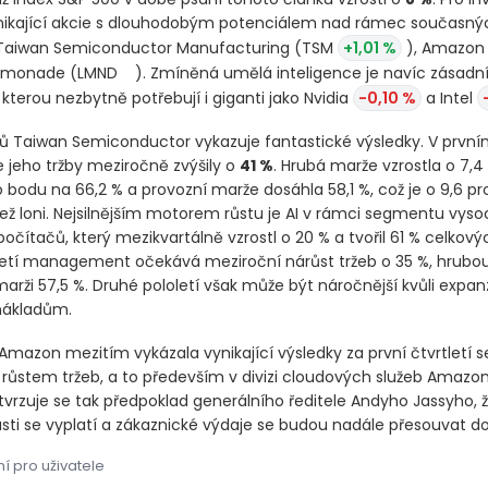
ynikající akcie s dlouhodobým potenciálem nad rámec současný
 Taiwan Semiconductor Manufacturing
(TSM
+1,01 %
)
, Amazo
emonade
(LMND
-0,38 %
)
. Zmíněná umělá inteligence je naví
 kterou nezbytně potřebují i giganti jako Nvidia
-0,10 %
a Intel
ů Taiwan Semiconductor vykazuje fantastické výsledky. V prvním
e jeho tržby meziročně zvýšily o
41 %
. Hrubá marže vzrostla o 7,4
 bodu na 66,2 % a provozní marže dosáhla 58,1 %, což je o 9,6 p
ež loni. Nejsilnějším motorem růstu je AI v rámci segmentu vyso
čítačů, který mezikvartálně vzrostl o 20 % a tvořil 61 % celkovýc
letí management očekává meziroční nárůst tržeb o 35 %, hrubo
arži 57,5 %. Druhé pololetí však může být náročnější kvůli expan
nákladům.
Amazon mezitím vykázala vynikající výsledky za první čtvrtletí s
růstem tržeb, a to především v divizi cloudových služeb Amaz
tvrzuje se tak předpoklad generálního ředitele Andyho Jassyho, ž
asti se vyplatí a zákaznické výdaje se budou nadále přesouvat do
í pro uživatele
společností zabývajících se umělou inteligencí nedávno podpořil 