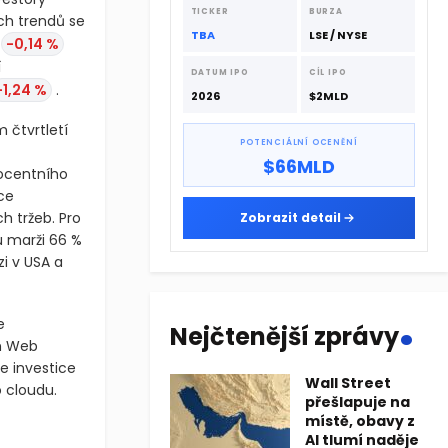
dodavatelskému řetězci.
TICKER
BURZA
ch trendů se
TBA
LSE / NYSE
n
-0,14 %
c zásadní
DATUM IPO
CÍL IPO
-1,24 %
.
2026
$2MLD
 čtvrtletí
POTENCIÁLNÍ OCENĚNÍ
$66MLD
rocentního
ce
Zobrazit detail
h tržeb. Pro
u marži 66 %
zi v USA a
.
e
Nejčtenější zprávy
on Web
e investice
Wall Street
 cloudu.
přešlapuje na
místě, obavy z
důvěru na trhu, přičemž index S&P 500 v době psaní tohoto článk
AI tlumí naděje