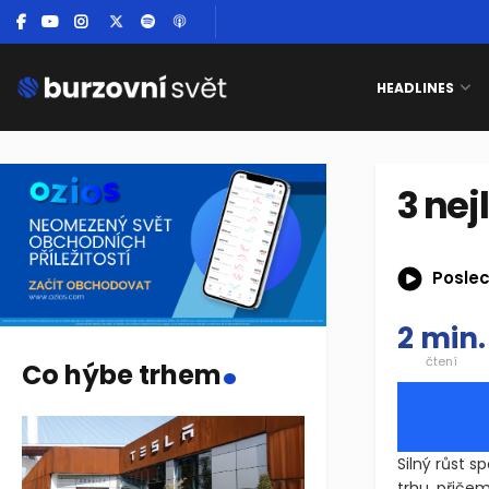
HEADLINES
3 nej
Poslec
2 min.
.
čtení
Co hýbe trhem
Silný růst 
trhu, přiče