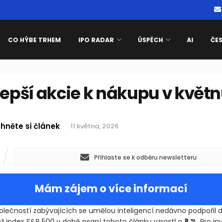
CO HÝBE TRHEM
IPO RADAR
ÚSPĚCH
AI
ČE
lepší akcie k nákupu v květ
hněte si článek
11 května, 2026
Přihlaste se k odběru newsletteru
Mám zájem o více informací
společností zabývajících se umělou inteligencí nedávno podpořil 
mž index S&P 500 v době psaní tohoto článku vzrostl o
8 %
. Pro i