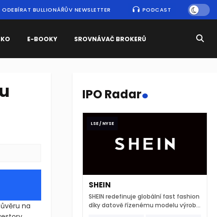
ODEBÍRAT BULLIONÁŘŮV NEWSLETTER
PODCAST
SKO
E-BOOKY
SROVNÁVAČ BROKERŮ
.
nu
IPO Radar
LSE / NYSE
SHEIN
SHEIN redefinuje globální fast fashion
důvěru na
díky datově řízenému modelu výroby
a extrémně rychlému
nvestory