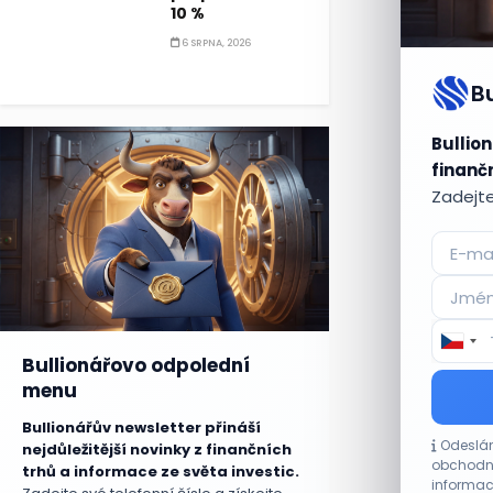
10 %
6 SRPNA, 2026
B
Bullion
finančn
Zadejte
Bullionářovo odpolední
menu
Bullionářův newsletter přináší
Odeslán
nejdůležitější novinky z finančních
obchodní
trhů a informace ze světa investic.
informac