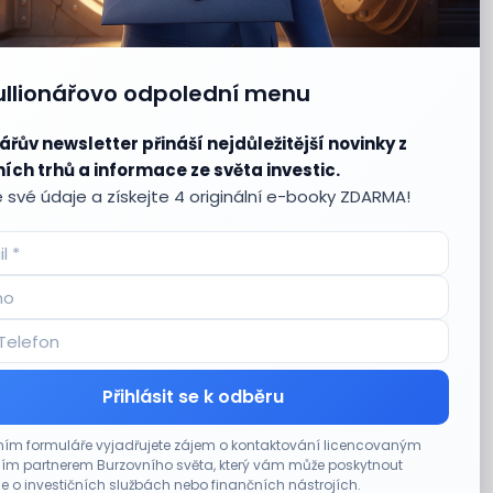
ullionářovo odpolední menu
ářův newsletter přináší nejdůležitější novinky z
ích trhů a informace ze světa investic.
 své údaje a získejte 4 originální e-booky ZDARMA!
Přihlásit se k odběru
ím formuláře vyjadřujete zájem o kontaktování licencovaným
m partnerem Burzovního světa, který vám může poskytnout
e o investičních službách nebo finančních nástrojích.