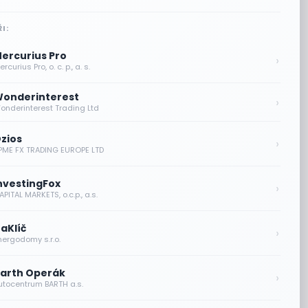
I:
ercurius Pro
›
rcurius Pro, o. c. p., a. s.
onderinterest
›
onderinterest Trading Ltd
zios
›
PME FX TRADING EUROPE LTD
nvestingFox
›
PITAL MARKETS, o.c.p., a.s.
aKlíč
›
nergodomy s.r.o.
arth Operák
›
utocentrum BARTH a.s.