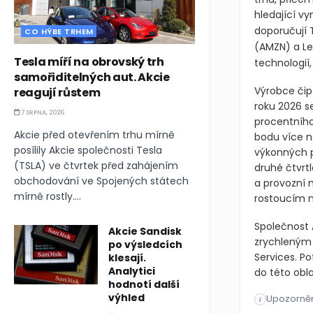
hledající v
doporučují
CO HÝBE TRHEM
(AMZN)
a L
Tesla míří na obrovský trh
technologií,
samořiditelných aut. Akcie
reagují růstem
Výrobce čip
roku 2026 s
7 SRPNA, 2026
procentního
Akcie před otevřením trhu mírně
bodu více n
posílily Akcie společnosti Tesla
výkonných po
(TSLA) ve čtvrtek před zahájením
druhé čtvrt
obchodování ve Spojených státech
a provozní m
mírně rostly....
rostoucím 
Společnost 
Akcie Sandisk
zrychleným 
po výsledcích
klesají.
Services. Po
Analytici
do této obl
hodnotí další
výhled
Upozorněn
Silný růst 
i