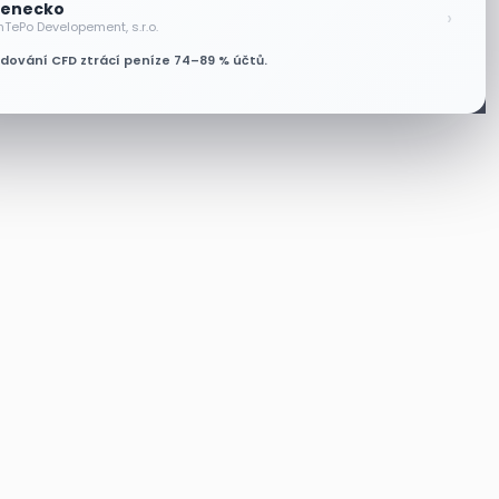
enecko
›
nTePo Developement, s.r.o.
odování CFD ztrácí peníze 74–89 % účtů.