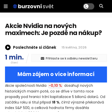
Akcie Nvidia na nových
maximech: Je pozdě na nákup?
Poslechněte si článek
15 května, 2026
1 min.
Přihlaste se k odběru newsletteru
čtení
Mám zájem o více informací
Akcie společnosti Nvidia
-0,10 %
dosahují nových
historických maxim poté, co se dříve v tomto roce
propadly pod hranici tržní kapitalizace 5 bilionů dolarů. Od
začátku roku si titul připsal
18 %
, čímž výrazně překonává
index S&P 500, a celková hodnota firmy dosáhla