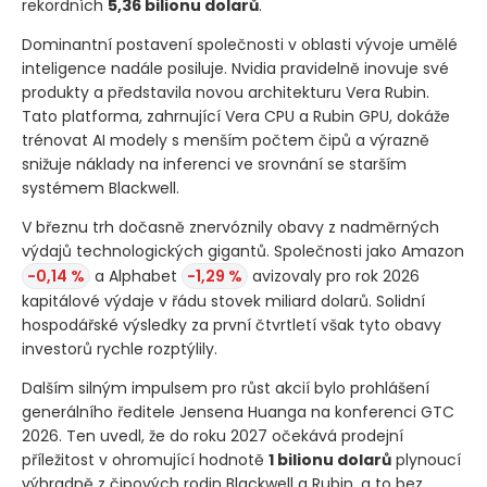
rekordních
5,36 bilionu dolarů
.
Dominantní postavení společnosti v oblasti vývoje umělé
inteligence nadále posiluje. Nvidia pravidelně inovuje své
produkty a představila novou architekturu Vera Rubin.
Tato platforma, zahrnující Vera CPU a Rubin GPU, dokáže
trénovat AI modely s menším počtem čipů a výrazně
snižuje náklady na inferenci ve srovnání se starším
systémem Blackwell.
V březnu trh dočasně znervóznily obavy z nadměrných
výdajů technologických gigantů. Společnosti jako Amazon
-0,14 %
a Alphabet
-1,29 %
avizovaly pro rok 2026
kapitálové výdaje v řádu stovek miliard dolarů. Solidní
hospodářské výsledky za první čtvrtletí však tyto obavy
investorů rychle rozptýlily.
Dalším silným impulsem pro růst akcií bylo prohlášení
generálního ředitele Jensena Huanga na konferenci GTC
2026. Ten uvedl, že do roku 2027 očekává prodejní
příležitost v ohromující hodnotě
1 bilionu dolarů
plynoucí
výhradně z čipových rodin Blackwell a Rubin, a to bez