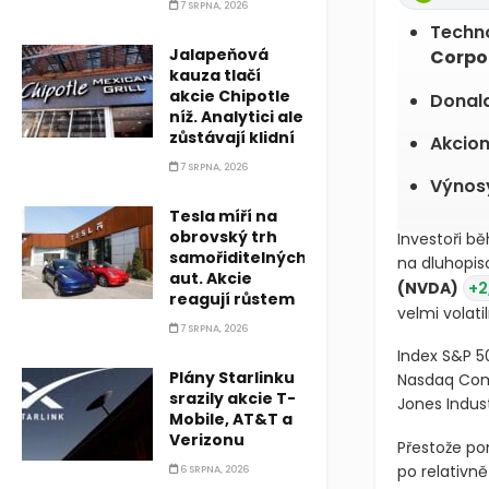
7 SRPNA, 2026
Techno
Jalapeňová
Corpo
kauza tlačí
akcie Chipotle
Donald
níž. Analytici ale
zůstávají klidní
Akcion
7 SRPNA, 2026
Výnosy
Tesla míří na
obrovský trh
Investoři b
samořiditelných
na dluhopis
aut. Akcie
(NVDA)
+2
reagují růstem
velmi volati
7 SRPNA, 2026
Index S&P 5
Plány Starlinku
Nasdaq Comp
srazily akcie T-
Jones Indust
Mobile, AT&T a
Verizonu
Přestože po
po relativn
6 SRPNA, 2026