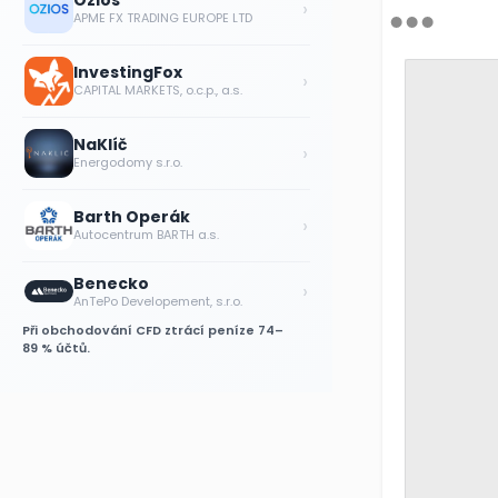
Ozios
›
APME FX TRADING EUROPE LTD
InvestingFox
›
CAPITAL MARKETS, o.c.p., a.s.
NaKlíč
›
Energodomy s.r.o.
Barth Operák
›
Autocentrum BARTH a.s.
Benecko
›
AnTePo Developement, s.r.o.
Při obchodování CFD ztrácí peníze 74–
89 % účtů.