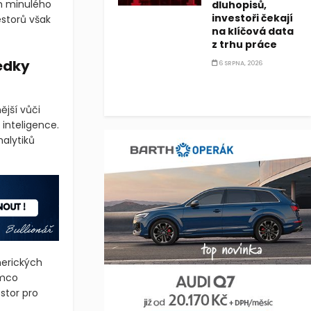
em minulého
dluhopisů,
investoři čekají
storů však
na klíčová data
z trhu práce
ledky
6 SRPNA, 2026
ější vůči
inteligence.
alytiků
merických
ímco
stor pro