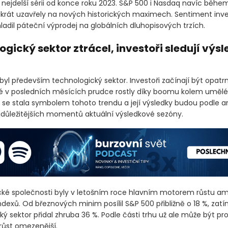
 nejdelší sérii od konce roku 2023. S&P 500 i Nasdaq navíc běh
ikrát uzavřely na nových historických maximech. Sentiment inve
ladil páteční výprodej na globálních dluhopisových trzích.
gický sektor ztrácel, investoři sledují výs
yl především technologický sektor. Investoři začínají být opatrn
ré v posledních měsících prudce rostly díky boomu kolem umělé 
a se stala symbolem tohoto trendu a její výsledky budou podle an
jdůležitějších momentů aktuální výsledkové sezóny.
ké společnosti byly v letošním roce hlavním motorem růstu a
ndexů. Od březnových minim posílil S&P 500 přibližně o 18 %, zat
ý sektor přidal zhruba 36 %. Podle části trhu už ale může být pro
 růst omezenější.