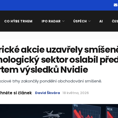
CO HÝBE TRHEM
IPO RADAR
ÚSPĚCH
AI
ČE
ické akcie uzavřely smíšen
ologický sektor oslabil pře
rtem výsledků Nvidie
kciové trhy zakončily pondělní obchodování smíšeně.
hněte si článek
David Škvára
18 května, 2026