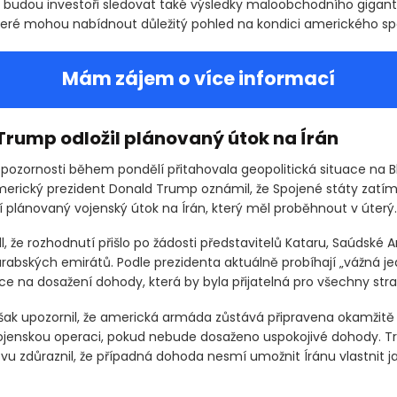
e budou investoři sledovat také výsledky maloobchodního gigan
které mohou nabídnout důležitý pohled na kondici amerického spo
Mám zájem o více informací
Trump odložil plánovaný útok na Írán
 pozornosti během pondělí přitahovala geopolitická situace na 
erický prezident Donald Trump oznámil, že Spojené státy zatí
 plánovaný vojenský útok na Írán, který měl proběhnout v úterý.
 že rozhodnutí přišlo po žádosti představitelů Kataru, Saúdské A
rabských emirátů. Podle prezidenta aktuálně probíhají „vážná je
ce na dosažení dohody, která by byla přijatelná pro všechny stra
ak upozornil, že americká armáda zůstává připravena okamžitě 
ojenskou operaci, pokud nebude dosaženo uspokojivé dohody. 
vu zdůraznil, že případná dohoda nesmí umožnit Íránu vlastnit j