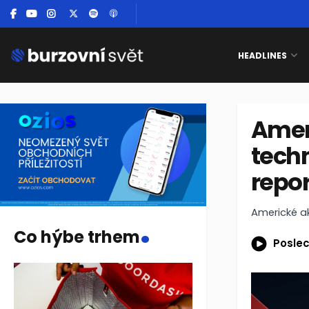
HEADLINES
Amer
techn
repo
.
Americké a
Co hýbe trhem
Poslec