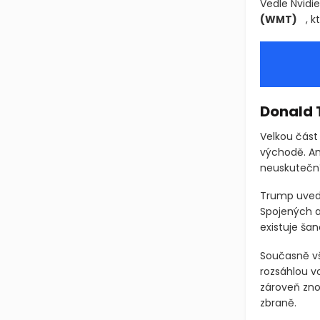
Vedle Nvidi
(WMT)
, 
Donald 
Velkou část
východě. Am
neuskuteční
Trump uvedl,
Spojených a
existuje šan
Současně vš
rozsáhlou v
zároveň zno
zbraně.