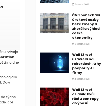
7 SRPNA, 2026
ia
ČNB ponechala
úrokové sazby
beze změny a
zhoršila výhled
české
ekonomiky
6 SRPNA, 2026
ánu, vývoje
Wall Street
poration
uzavřela na
většinu dne
rekordech, trhy
podpořily AI
firmy
hnologický
4 SRPNA, 2026
ak Dow
Wall Street
oslabila kvůli
y do týdne
růstu cen ropy
adě, což
a výnosů