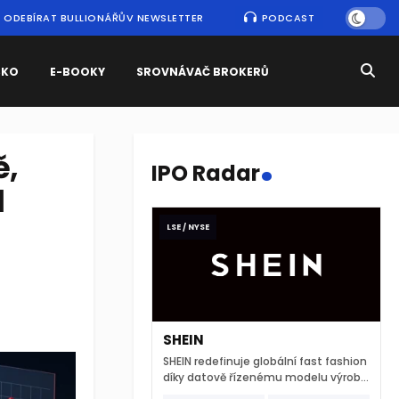
ODEBÍRAT BULLIONÁŘŮV NEWSLETTER
PODCAST
SKO
E-BOOKY
SROVNÁVAČ BROKERŮ
.
ě,
IPO Radar
d
LSE / NYSE
SHEIN
SHEIN redefinuje globální fast fashion
díky datově řízenému modelu výroby
a extrémně rychlému