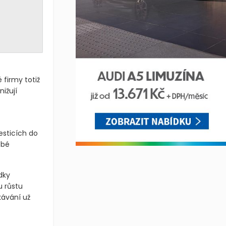
firmy totiž
ižují
esticích do
obé
dky
u růstu
kávání už