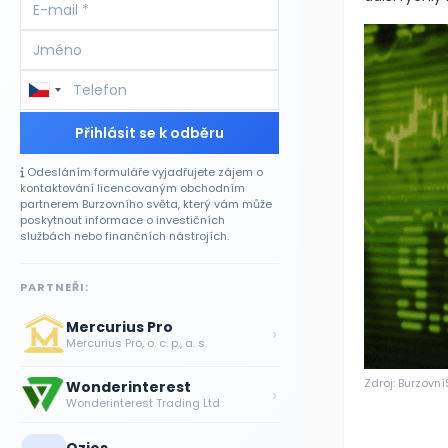
Přihlásit se k odběru
Odesláním formuláře vyjadřujete zájem o
kontaktování licencovaným obchodním
partnerem Burzovního světa, který vám může
poskytnout informace o investičních
službách nebo finančních nástrojích.
PARTNEŘI:
Mercurius Pro
›
Mercurius Pro, o. c. p., a. s.
Zdroj: Burzovní
Wonderinterest
›
Wonderinterest Trading Ltd