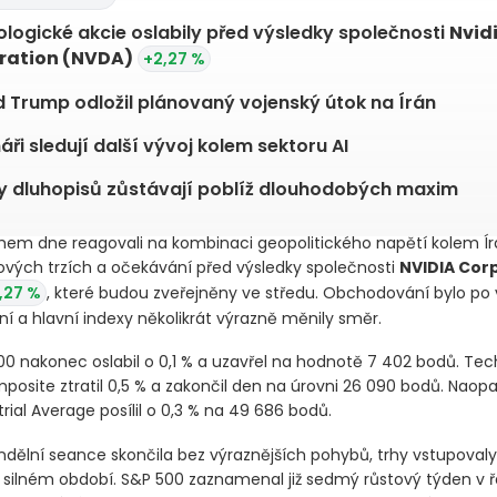
logické akcie oslabily před výsledky společnosti
Nvid
ration
(NVDA)
+2,27 %
 Trump odložil plánovaný vojenský útok na Írán
áři sledují další vývoj kolem sektoru AI
 dluhopisů zůstávají poblíž dlouhodobých maxim
ěhem dne reagovali na kombinaci geopolitického napětí kolem Ír
ových trzích a očekávání před výsledky společnosti
NVIDIA Cor
,27 %
, které budou zveřejněny ve středu. Obchodování bylo po 
lní a hlavní indexy několikrát výrazně měnily směr.
00 nakonec oslabil o 0,1 % a uzavřel na hodnotě 7 402 bodů. Tec
osite ztratil 0,5 % a zakončil den na úrovni 26 090 bodů. Naop
rial Average posílil o 0,3 % na 49 686 bodů.
ndělní seance skončila bez výraznějších pohybů, trhy vstupoval
ě silném období. S&P 500 zaznamenal již sedmý růstový týden v ř