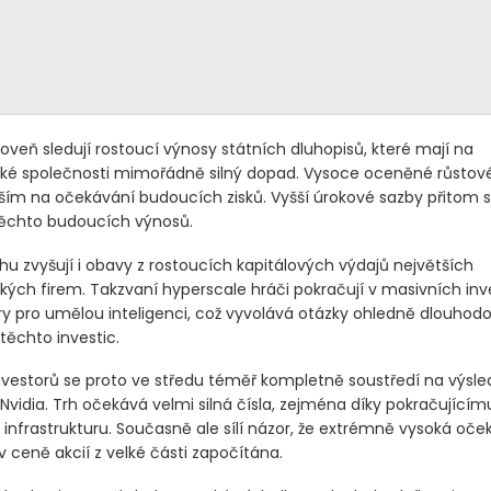
roveň sledují rostoucí výnosy státních dluhopisů, které mají na
ké společnosti mimořádně silný dopad. Vysoce oceněné růstové 
vším na očekávání budoucích zisků. Vyšší úrokové sazby přitom sn
 těchto budoucích výnosů.
hu zvyšují i obavy z rostoucích kapitálových výdajů největších
kých firem. Takzvaní hyperscale hráči pokračují v masivních inv
ury pro umělou inteligenci, což vyvolává otázky ohledně dlouhod
těchto investic.
nvestorů se proto ve středu téměř kompletně soustředí na výsle
Nvidia. Trh očekává velmi silná čísla, zejména díky pokračujícím
 infrastrukturu. Současně ale sílí názor, že extrémně vysoká oče
 ceně akcií z velké části započítána.