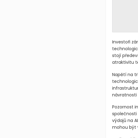
Investoři zá
technologic
stojí přede
atraktivitu
Napětí na tr
technologic
infrastrukt
návratnosti 
Pozornost i
společnosti 
výdajů na AI
mohou být v