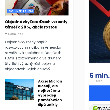
CO HÝBE TRHEM
Objednávky DoorDash vzrostly
téměř o 28 %, akcie rostou
8 SRPNA, 2026
Objednávky rostly napříč
rozvážkovými službami Americká
rozvážková společnost DoorDash
(DASH) zaznamenala ve druhém
čtvrtletí výrazný růst objemu
objednávek. Jejich celkový...
6 min.
Akcie Micron
čtení
klesají, ale
nejhoršímu
výprodeji
paměťových
čipů unikly
NVDA
2