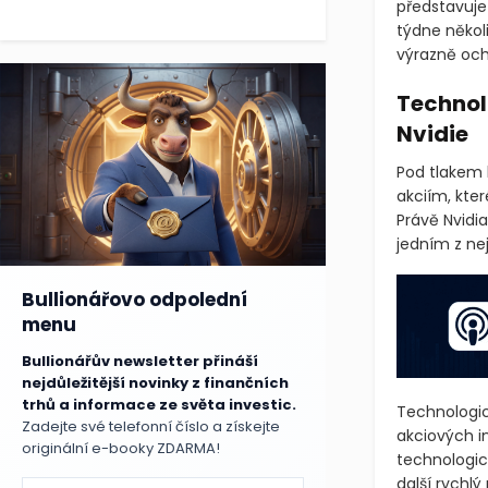
představuje
týdne někol
výrazně och
Technolo
Nvidie
Pod tlakem b
akciím, kte
Právě Nvidi
jedním z ne
Bullionářovo odpolední
menu
Bullionářův newsletter přináší
nejdůležitější novinky z finančních
trhů a informace ze světa investic.
Technologic
Zadejte své telefonní číslo a získejte
akciových i
originální e-booky ZDARMA!
technologick
další rychlý