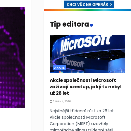
.
Tip editora
AKCIE
Akcie společnosti Microsoft
zažívají vzestup, jaký tu nebyl
už 26 let
5 SRPNA, 2026
Nejsilnější třídenní růst za 26 let
Akcie společnosti Microsoft
Corporation (MSFT) uzavřely
mimořádně silnou třídenní sérii,