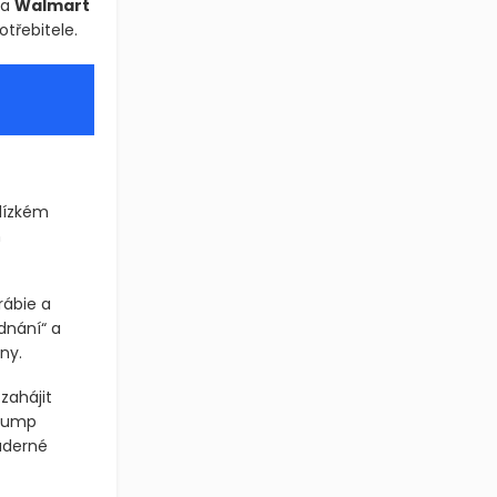
ta
Walmart
třebitele.
Blízkém
m
rábie a
dnání“ a
ny.
zahájit
Trump
aderné