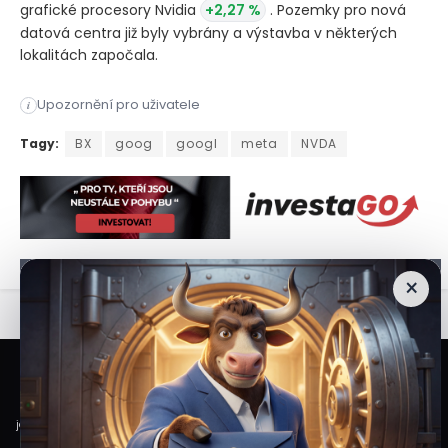
grafické procesory Nvidia
+2,27 %
. Pozemky pro nová
datová centra již byly vybrány a výstavba v některých
lokalitách započala.
Společnosti Blackstone a Google ​ oznámily vytvoření nového 
Upozornění pro uživatele
i
Společnosti Blackstone a Google ​ oznámily vytvoření nového 
Tagy:
BX
goog
googl
meta
NVDA
×
Veškeré informace a materiály zveřejněné na internetových stránkách
Burzovního Světa vycházejí z veřejně dostupných a důvěryhodných zdrojů. Při
jejich zpracování je postupováno s odbornou péčí a cílem poskytovat čtenářům
objektivní, aktuální a srozumitelné informace. Obsah internetových stránek