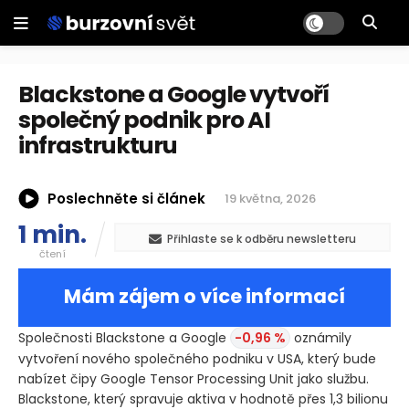
Blackstone a Google vytvoří
společný podnik pro AI
infrastrukturu
Poslechněte si článek
19 května, 2026
1 min.
Přihlaste se k odběru newsletteru
čtení
Mám zájem o více informací
Společnosti Blackstone a Google
-0,96 %
oznámily
vytvoření nového společného podniku v USA, který bude
nabízet čipy Google Tensor Processing Unit jako službu.
Blackstone, který spravuje aktiva v hodnotě přes 1,3 bilionu