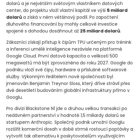
dolarů a je největším světovým vlastníkem datových
center, do projektu vloží vlastní kapitál ve výši
5 miliard
dolarů
a získá v něm většinový podíl. Po započtení
dluhového financování by mohly celkové investice
spojené s dohodou dosáhnout až
25 miliard dolarů
.
Zákazníci získají přístup k čipům TPU určeným pro trénink
a inferenci umělé inteligence nezávisle na platformě
Google Cloud. První datová kapacita o velikosti 500
megawattů má být zprovozněna do roku 2027. Google do
podniku vloží své čipy, hardware a příslušné softwarové
služby. Výkonným ředitelem nové společnosti byl
jmenován Benjamin Treynor Sloss, který dříve strávil přes
dvě desetiletí budováním globální infrastruktury přímo v
Googlu.
Pro divizi Blackstone N1 jde o druhou velkou transakci po
nedávném partnerství v hodnotě 1,5 miliardy dolarů se
startupem Anthropic. Společný podnik umožní Googlu
rozšířit komerční dosah v době strmě rostoucí poptávky a
vytvořit tak alternativu k poskytovatelům využívajícím