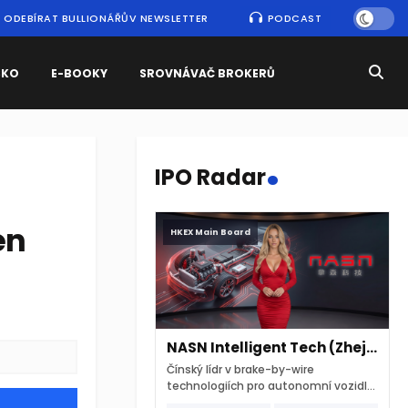
ODEBÍRAT BULLIONÁŘŮV NEWSLETTER
PODCAST
SKO
E-BOOKY
SROVNÁVAČ BROKERŮ
.
IPO Radar
en
HKEX Main Board
NASN Intelligent Tech (Zhejiang)
Čínský lídr v brake-by-wire
technologiích pro autonomní vozidla
vstupuje na hongkongskou burzu 7.