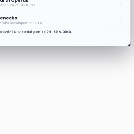
arth Operák
›
utocentrum BARTH a.s.
enecko
›
nTePo Developement, s.r.o.
odování CFD ztrácí peníze 74–89 % účtů.