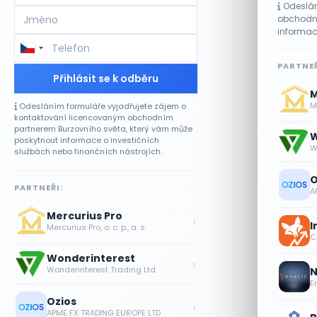
Odeslán
obchodní
informac
PARTNEŘ
Přihlásit se k odběru
M
Me
Odesláním formuláře vyjadřujete zájem o
kontaktování licencovaným obchodním
partnerem Burzovního světa, který vám může
W
poskytnout informace o investičních
W
službách nebo finančních nástrojích.
O
PARTNEŘI:
A
Mercurius Pro
›
I
Mercurius Pro, o. c. p., a. s.
CA
Wonderinterest
›
Wonderinterest Trading Ltd
N
E
Ozios
›
APME FX TRADING EUROPE LTD