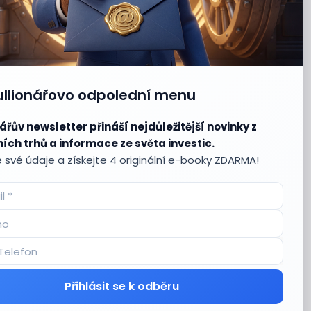
ullionářovo odpolední menu
ářův newsletter přináší nejdůležitější novinky z
ích trhů a informace ze světa investic.
 své údaje a získejte 4 originální e-booky ZDARMA!
Přihlásit se k odběru