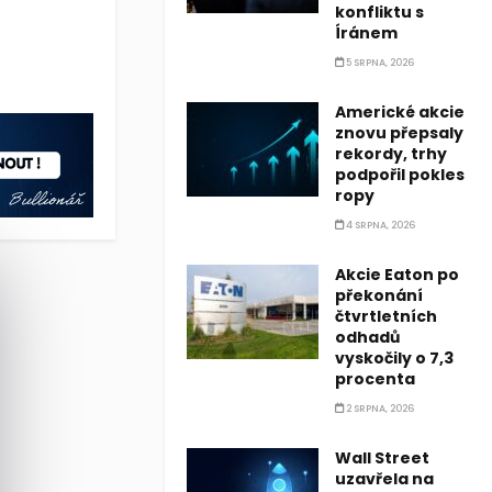
konfliktu s
Íránem
íránskou nabídku na ukončení války na Blízkém východě, což prod
5 SRPNA, 2026
íránskou nabídku na ukončení války na Blízkém východě, což prod
Americké akcie
znovu přepsaly
rekordy, trhy
podpořil pokles
ropy
4 SRPNA, 2026
Akcie Eaton po
překonání
čtvrtletních
odhadů
vyskočily o 7,3
procenta
2 SRPNA, 2026
Wall Street
uzavřela na