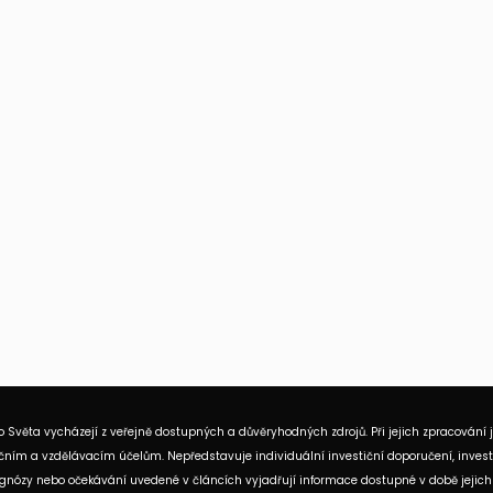
 Světa vycházejí z veřejně dostupných a důvěryhodných zdrojů. Při jejich zpracování 
ním a vzdělávacím účelům. Nepředstavuje individuální investiční doporučení, investi
rognózy nebo očekávání uvedené v článcích vyjadřují informace dostupné v době jejich