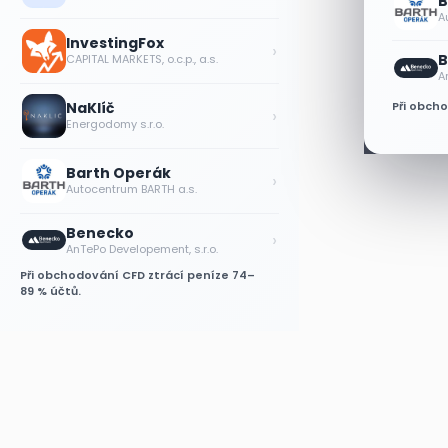
B
A
InvestingFox
›
B
CAPITAL MARKETS, o.c.p., a.s.
A
NaKlíč
Při obch
›
Energodomy s.r.o.
Barth Operák
›
Autocentrum BARTH a.s.
Benecko
›
AnTePo Developement, s.r.o.
Při obchodování CFD ztrácí peníze 74–
89 % účtů.