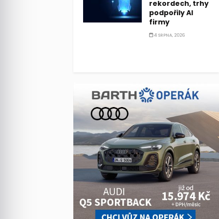
rekordech, trhy
podpořily AI
firmy
4 SRPNA, 2026