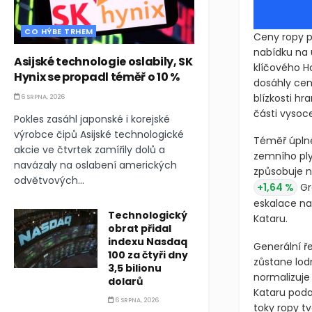
CO HÝBE TRHEM
Ceny ropy p
nabídku na 
Asijské technologie oslabily, SK
klíčového Ho
Hynix se propadl téměř o 10 %
dosáhly ce
blízkosti hr
6 SRPNA, 2026
části vysoc
Pokles zasáhl japonské i korejské
výrobce čipů Asijské technologické
Téměř úplné
akcie ve čtvrtek zamířily dolů a
zemního ply
navázaly na oslabení amerických
způsobuje ne
odvětvových...
+1,64 %
Gr
eskalace na
Technologický
Kataru.
obrat přidal
indexu Nasdaq
Generální ř
100 za čtyři dny
zůstane lodn
3,5 bilionu
normalizuje
dolarů
Kataru poda
6 SRPNA, 2026
toky ropy t