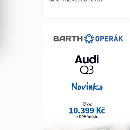
během níž vzrostly celkem...