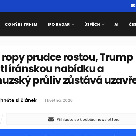
CO HÝBE TRHEM
IPO RADAR
ÚSPĚCH
AI
ČE
 ropy prudce rostou, Trump
tl íránskou nabídku a
uzský průliv zůstává uzavř
hněte si článek
11 května, 2026
Přihlaste se k odběru newsletteru