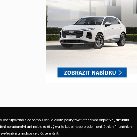
je postupováno s odbornou péčí a cílem poskytovat čtenářům objektivní, aktuální
ční poradenství ani nabídku či výzvu ke koupi nebo prodeji konkrétních finančních
 zveřejnění a mohou se v čase měnit.