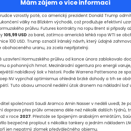
Mám zájem o více informací
rudce vzrostly poté, co americký prezident Donald Trump odmít
ukončení války na Blízkém východě, což prodlužuje efektivní uza
rmuzského průlivu. Futures kontrakty na ropu Brent si připsaly a
ny
105,99 USD
za barel, zatímco americká lehká ropa WTI se obc
anice 100 USD. Trump označil íránský návrh, který údajně zahrnov
e obohaceného uranu, za zcela nepřijatelný.
 uzavření Hormuzského průlivu od konce února zablokovalo dod
nu a pohonných hmot. Mezinárodní agentura pro energii varuje, 
jvětší nabídkový šok v historii. Podle Warrena Pattersona ze spo
oep NV vyprchal optimismus ohledně brzké dohody a trh se obáv
pětí. Tuto obavu umocnil nedělní útok dronem na nákladní loď 
editel společnosti Saudi Aramco Amin Nasser v neděli uvedl, že 
í doprava přes průliv omezena déle než několik dalších týdnů, tr
 až v roce
2027
. Přestože se Spojeným arabským emirátům, Saúd
řilo bezpečně proplout s několika tankery a jedním nákladem LN
voří jen nepatrný zlomek předválečného objemu.