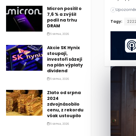
Micron posílil o
Upozorněn
Ceny ropy p
i
7,6 % a zvýšil
podíl na trhu
Ceny ropy p
Tagy:
222
DRAM
5 SRPNA, 2026
Akcie SK Hynix
stoupají,
investoři sázejí
na plán výplaty
dividend
5 SRPNA, 2026
Zlato od srpna
2024
zdvojnásobilo
cenu, z rekordu
však ustoupilo
5 SRPNA, 2026