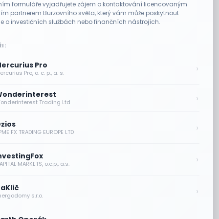
ím formuláře vyjadřujete zájem o kontaktování licencovaným
m partnerem Burzovního světa, který vám může poskytnout
e o investičních službách nebo finančních nástrojích.
I:
ercurius Pro
›
rcurius Pro, o. c. p., a. s.
onderinterest
›
onderinterest Trading Ltd
zios
›
PME FX TRADING EUROPE LTD
nvestingFox
›
PITAL MARKETS, o.c.p., a.s.
aKlíč
›
nergodomy s.r.o.