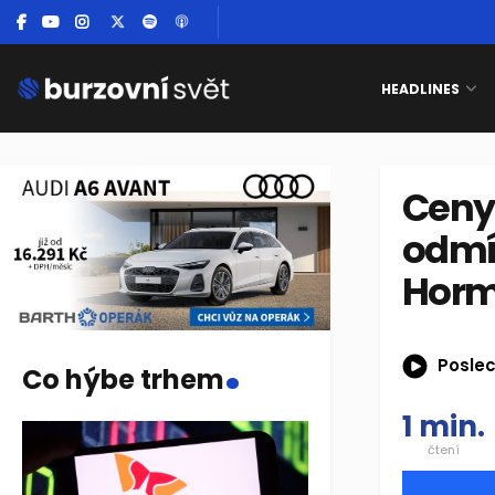
HEADLINES
Ceny
odmí
Horm
.
Poslec
Co hýbe trhem
1 min.
čtení