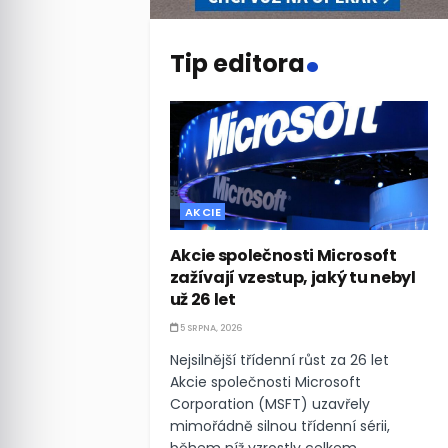
.
Tip editora
AKCIE
Akcie společnosti Microsoft
zažívají vzestup, jaký tu nebyl
už 26 let
5 SRPNA, 2026
Nejsilnější třídenní růst za 26 let
Akcie společnosti Microsoft
Corporation (MSFT) uzavřely
mimořádně silnou třídenní sérii,