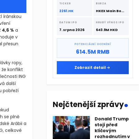
srpna 2026 s podporou CATL a
TICKER
BURZA
Hillhouse Investment.
2261.HK
HKEX Main Board
l íránskou
vření
DATUM IPO
HRUBÝ VÝNOS IPO
ž
4,6 %
a
7. srpna 2026
643.9M HKD
hoduje v
al přesun
POTENCIÁLNÍ OCENĚNÍ
614.5M RMB
ávky ropy,
Zobrazit detail
že konflikt
lečnosti ING
á další
u pobřeží
.
Nejčtenější zprávy
pokud
h se plně
Donald Trump
ské Arábii a
stojí před
G, celkové
klíčovým
rozhodnutím v