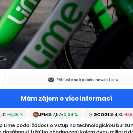
Přihlaste se k odběru newsletteru
Mám zájem o více informací
,02
+6,46 %
JPM
357,52
+0,34 %
GOOGL
354,30
-0,9
p Lime podal žádost o vstup na technologickou burzu
m dosáhnout tržního ohodnocení kolem dvou miliard do