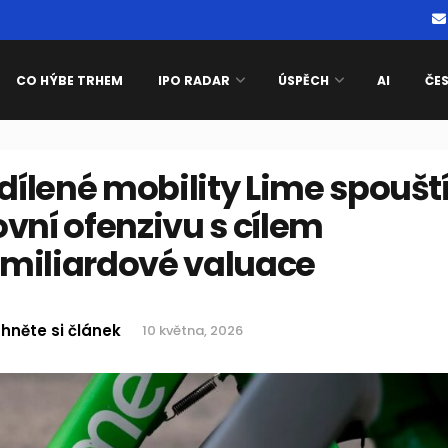
CO HÝBE TRHEM
IPO RADAR
ÚSPĚCH
AI
ČE
sdílené mobility Lime spoušt
vní ofenzivu s cílem
miliardové valuace
hněte si článek
10 května, 2026