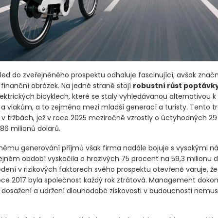
hled do zveřejněného prospektu odhaluje fascinující, avšak znač
finanční obrázek. Na jedné straně stojí
robustní růst poptávk
lektrických bicyklech, které se staly vyhledávanou alternativou 
 vlakům, a to zejména mezi mladší generací a turisty. Tento t
í v tržbách, jež v roce 2025 meziročně vzrostly o úctyhodných 2
86 milionů dolarů.
lnému generování příjmů však firma nadále bojuje s vysokými ná
ejném období vyskočila o hrozivých 75 procent na 59,3 milionu d
ení v rizikových faktorech svého prospektu otevřeně varuje, ž
roce 2017 byla společnost každý rok ztrátová. Management doko
že dosažení a udržení dlouhodobé ziskovosti v budoucnosti nemus