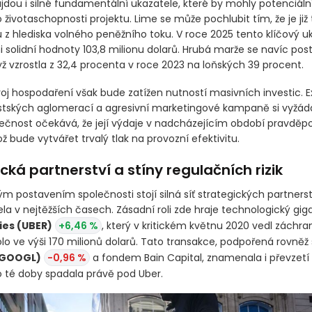
jdou i silné fundamentální ukazatele, které by mohly potenciáln
 životaschopnosti projektu. Lime se může pochlubit tím, že je již t
 z hlediska volného peněžního toku. V roce 2025 tento klíčový u
i solidní hodnoty 103,8 milionu dolarů. Hrubá marže se navíc po
yž vzrostla z 32,4 procenta v roce 2023 na loňských 39 procent.
oj hospodaření však bude zatížen nutností masivních investic. 
ských aglomerací a agresivní marketingové kampaně si vyžádaj
olečnost očekává, že její výdaje v nadcházejícím období pravdě
ž bude vytvářet trvalý tlak na provozní efektivitu.
cká partnerství a stíny regulačních rizik
 postavením společnosti stojí silná síť strategických partnerstv
la v nejtěžších časech. Zásadní roli zde hraje technologický gi
ies
(UBER)
+6,46 %
, který v kritickém květnu 2020 vedl záchr
olo ve výši 170 milionů dolarů. Tato transakce, podpořená rovněž
GOOGL)
-0,96 %
a fondem Bain Capital, znamenala i převzetí 
o té doby spadala právě pod Uber.