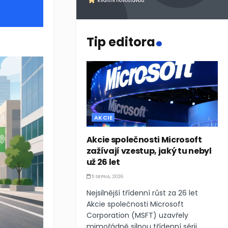
.
Tip editora
AKCIE
Akcie společnosti Microsoft
zažívají vzestup, jaký tu nebyl
už 26 let
5 SRPNA, 2026
Nejsilnější třídenní růst za 26 let
Akcie společnosti Microsoft
Corporation (MSFT) uzavřely
mimořádně silnou třídenní sérii,