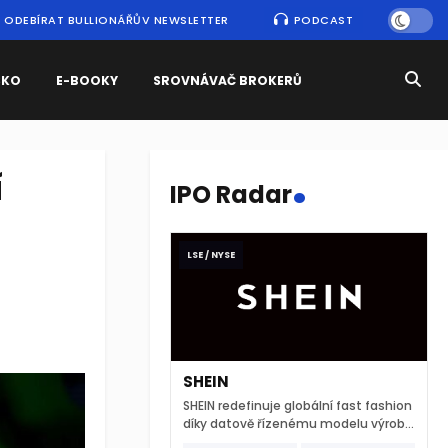
ODEBÍRAT BULLIONÁŘŮV NEWSLETTER
PODCAST
SKO
E-BOOKY
SROVNÁVAČ BROKERŮ
.
í
IPO Radar
LSE / NYSE
SHEIN
SHEIN redefinuje globální fast fashion
díky datově řízenému modelu výroby
a extrémně rychlému