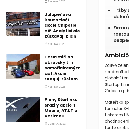
7 SRPNA, 2026
Tržby 
Jalapeňová
dolarů
kauza tlačí
akcie Chipotle
Firma 
níž. Analytici ale
rostou
zůstávají klidní
bezpeč
7 SRPNA, 2026
Ambició
Tesla míří na
obrovský trh
Zářivě zelen
samořiditelných
moderního k
aut. Akcie
globální fe
reagují růstem
Startup Lime
7 SRPNA, 2026
žádost o pri
Plány Starlinku
Mateřská sp
srazily akcie T-
formulář S-
Mobile, AT&T a
tickerem LI
Verizonu
ohodnocení v
6 SRPNA, 2026
tento ambici