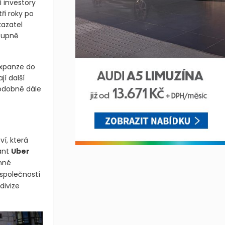
í investory
ři roky po
kazatel
stupně
Expanze do
í další
podobně dále
í, která
gant
Uber
anné
 společností
divize