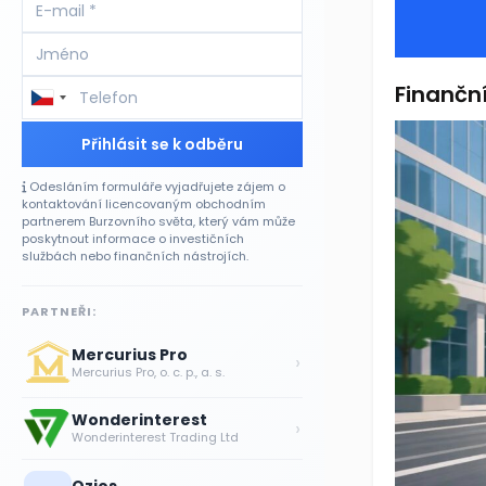
Finanční
Přihlásit se k odběru
Odesláním formuláře vyjadřujete zájem o
kontaktování licencovaným obchodním
partnerem Burzovního světa, který vám může
poskytnout informace o investičních
službách nebo finančních nástrojích.
PARTNEŘI:
Mercurius Pro
›
Mercurius Pro, o. c. p., a. s.
Wonderinterest
›
Wonderinterest Trading Ltd