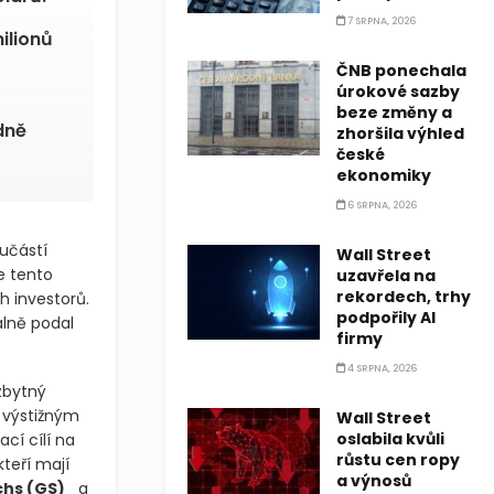
7 SRPNA, 2026
ilionů
ČNB ponechala
úrokové sazby
beze změny a
dně
zhoršila výhled
české
ekonomiky
6 SRPNA, 2026
oučástí
Wall Street
e tento
uzavřela na
rekordech, trhy
h investorů.
podpořily AI
álně podal
firmy
4 SRPNA, 2026
zbytný
 výstižným
Wall Street
oslabila kvůli
cí cílí na
růstu cen ropy
teří mají
a výnosů
chs
(GS)
a