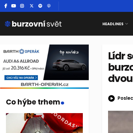
HEADLINES
Lídr 
burzo
dvou
.
Poslec
Co hýbe trhem