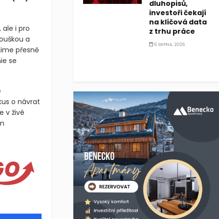
dluhopisů,
investoři čekají
na klíčová data
ale i pro
z trhu práce
kouškou a
6 SRPNA, 2026
Lime přesně
ie se
e
us o návrat
e v živé
ým