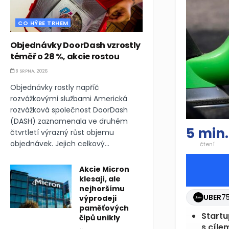
CO HÝBE TRHEM
Objednávky DoorDash vzrostly
téměř o 28 %, akcie rostou
8 SRPNA, 2026
Objednávky rostly napříč
rozvážkovými službami Americká
rozvážková společnost DoorDash
(DASH) zaznamenala ve druhém
5 min.
čtvrtletí výrazný růst objemu
objednávek. Jejich celkový...
čtení
Akcie Micron
klesají, ale
nejhoršímu
UBER
75
výprodeji
paměťových
Startu
čipů unikly
s cíle