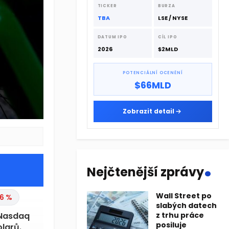
dodavatelskému řetězci.
TICKER
BURZA
TBA
LSE / NYSE
DATUM IPO
CÍL IPO
2026
$2MLD
POTENCIÁLNÍ OCENĚNÍ
$66MLD
Zobrazit detail
.
Nejčtenější zprávy
Wall Street po
6 %
slabých datech
 Nasdaq
z trhu práce
posiluje
larů.