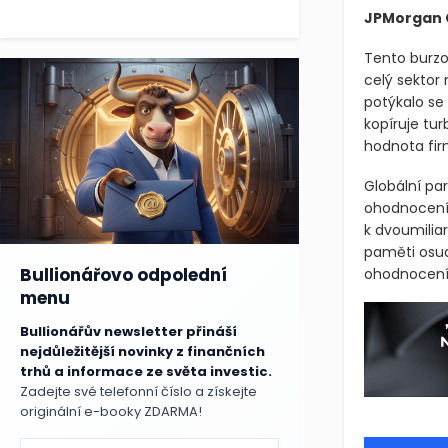
JPMorgan
Tento burzo
celý sektor
potýkalo se
kopíruje tu
hodnota fir
Globální par
ohodnocení 
k dvoumiliar
paměti osud
Bullionářovo odpolední
ohodnocením,
menu
Bullionářův newsletter přináší
nejdůležitější novinky z finančních
trhů a informace ze světa investic.
Zadejte své telefonní číslo a získejte
originální e-booky ZDARMA!