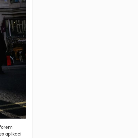
tforem
s aplikaci