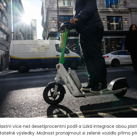
lastní více než desetiprocentní podíl a úzká integrace obou pla
tatelné výsledky. Možnost pronajmout si zelené vozidlo přímo pře