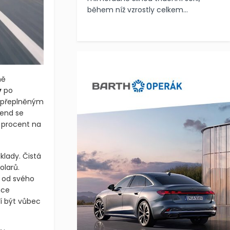
během níž vzrostly celkem...
ně
y
po
k přeplněným
rend se
9 procent na
klady. Čistá
olarů.
e od svého
nce
í být vůbec