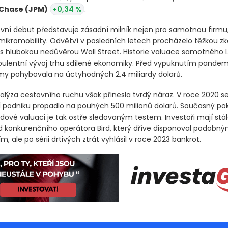
 Chase
(JPM)
+0,34 %
.
vní debut představuje zásadní milník nejen pro samotnou firmu, 
 mikromobility. Odvětví v posledních letech procházelo těžkou z
 s hlubokou nedůvěrou Wall Street. Historie valuace samotného 
rbulentní vývoj trhu sdílené ekonomiky. Před vypuknutím pandem
my pohybovala na úctyhodných 2,4 miliardy dolarů.
alýza cestovního ruchu však přinesla tvrdý náraz. V roce 2020 s
podniku propadlo na pouhých 500 milionů dolarů. Současný pok
dové valuaci je tak ostře sledovaným testem. Investoři mají stál
 konkurenčního operátora Bird, který dříve disponoval podobn
 ale po sérii drtivých ztrát vyhlásil v roce 2023 bankrot.