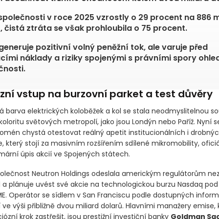
společnosti v roce 2025 vzrostly o 29 procent na 886 m
, čistá ztráta se však prohloubila o 75 procent.
generuje pozitivní volný peněžní tok, ale varuje před
cími náklady a riziky spojenými s právními spory ohle
nosti.
zní vstup na burzovní parket a test důvěry
á barva elektrických koloběžek a kol se stala neodmyslitelnou s
oloritu světových metropolí, jako jsou Londýn nebo Paříž. Nyní s
nomén chystá otestovat reálný apetit institucionálních i drobnýc
, který stojí za masivním rozšířením sdílené mikromobility, ofici
mární úpis akcií ve Spojených státech.
olečnost Neutron Holdings odeslala americkým regulátorům ne
1 a plánuje uvést své akcie na technologickou burzu Nasdaq pod
ME. Operátor se sídlem v San Franciscu podle dostupných informa
e výši přibližně dvou miliard dolarů. Hlavními manažery emise, k
ózní krok zastřešit, jsou prestižní investiční banky
Goldman Sa