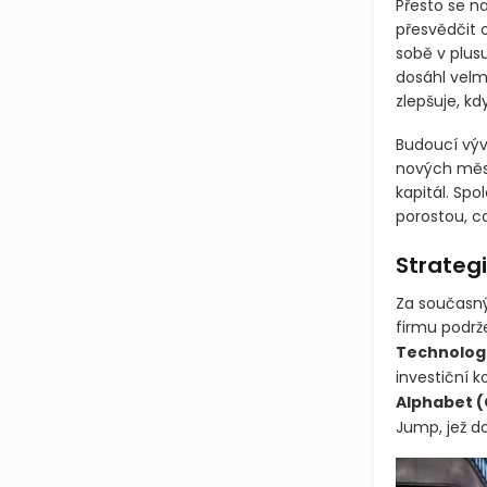
Přesto se na
přesvědčit o
sobě v plusu
dosáhl velm
zlepšuje, kd
Budoucí výv
nových měst
kapitál. Sp
porostou, co
Strategi
Za současným
firmu podrže
Technolog
investiční k
Alphabet
(
Jump, jež d