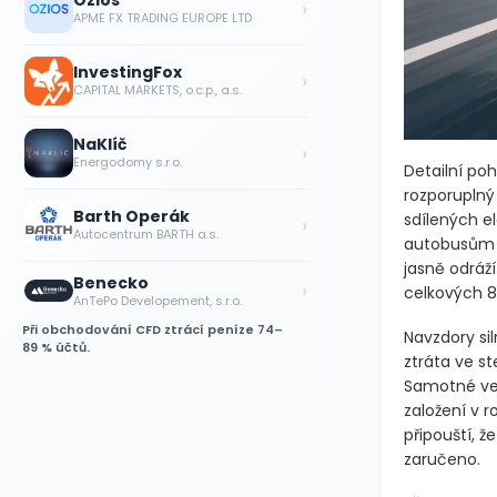
Ozios
›
APME FX TRADING EUROPE LTD
InvestingFox
›
CAPITAL MARKETS, o.c.p., a.s.
NaKlíč
›
Energodomy s.r.o.
Detailní po
rozporuplný 
Barth Operák
sdílených e
›
Autocentrum BARTH a.s.
autobusům a
jasně odráž
Benecko
›
celkových 8
AnTePo Developement, s.r.o.
Při obchodování CFD ztrácí peníze 74–
Navzdory si
89 % účtů.
ztráta ve st
Samotné ved
založení v 
připouští, 
zaručeno.