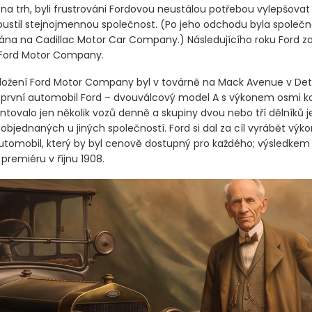
na trh, byli frustrováni Fordovou neustálou potřebou vylepšovat 
pustil stejnojmennou společnost.
(Po jeho odchodu byla společn
ána na Cadillac Motor Car Company.)
Následujícího roku Ford zal
 Ford Motor Company.
ložení Ford Motor Company byl v továrně na Mack Avenue v Det
rvní automobil Ford – dvouválcový model A s výkonem osmi kon
tovalo jen několik vozů denně a skupiny dvou nebo tří dělníků j
 objednaných u jiných společností. Ford si dal za cíl vyrábět výk
automobil, který by byl cenově dostupný pro každého; výsledkem
 premiéru v říjnu 1908.