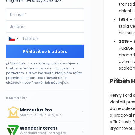
originální e-booky ZDARMA!
transat
oblasti
1984 –
P
stala v
histori
2019 –
S
Huawei 
Přihlásit se k odběru
obchod
ovlivni
Odesláním formuláře vyjadřujete zájem o
společn
kontaktování licencovaným obchodním
partnerem Burzovního světa, který vám může
poskytnout informace o investičních
Příběh 
službách nebo finančních nástrojích.
Henry Ford s
PARTNEŘI:
vlastnili pr
do nedalekéh
Mercurius Pro
›
a pracoval n
Mercurius Pro, o. c. p., a. s.
příležitostn
Wonderinterest
Bryantovou,
›
Wonderinterest Trading Ltd