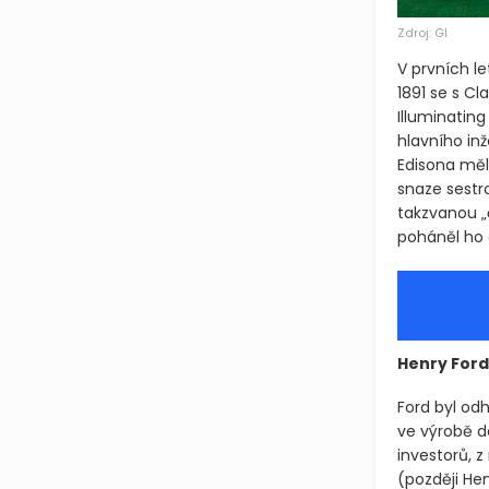
Zdroj: GI
V prvních le
1891 se s Cl
Illuminatin
hlavního inž
Edisona měl
snaze sestr
takzvanou „
poháněl ho 
Henry Ford
Ford byl odh
ve výrobě d
investorů, z
(později He