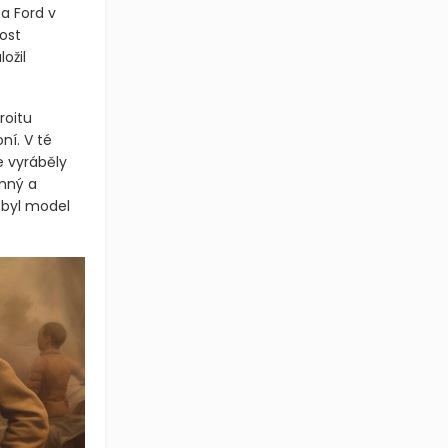
a Ford v
ost
ožil
roitu
í. V té
e vyráběly
onný a
 byl model