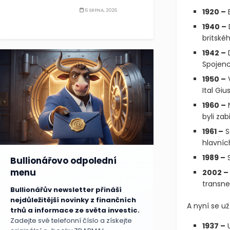
1920 –
B
6 SRPNA, 2026
1940 –
britské
1942 –
D
Spojenci
1950 –
V
Ital Gi
1960 –
N
byli zab
1961 –
S
hlavníc
1989 –
S
Bullionářovo odpolední
menu
2002 –
transne
Bullionářův newsletter přináší
nejdůležitější novinky z finančních
A nyní se u
trhů a informace ze světa investic.
Zadejte své telefonní číslo a získejte
1937 –
U