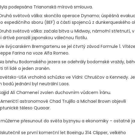
yla podepsána Trianonská mírová smlouva.
Druhá světová válka: skončila operace Dynamo; úspěšná evaku
ho expedičního sboru
(BEF)
a části spojenců z dunkerqueského ob
ruhá světová válka: začala bitva u Midway, námořní střetnutí, 
 drtivě porazili japonskou válečnou flotilu.
e švýcarském Bremgartenu se jel čtvrtý závod Formule 1. Vítěz
useppe Farina na voze Alfa Romeo.
a břehu Bodomského jezera se odehrály bodomské vraždy, běh
iti tři lidé a jeden zraněn.
ovětsko-USA vrcholná schůzka ve Vídni: Chruščov a Kennedy. J
h bodů jednání byl neutrální Laos.
ajjid Alí Chameneí zvolen duchovním vůdcem Íránu.
Američtí astronomové Chad Trujillo a Michael Brown objevili
ptunické těleso Quaoar.
ž můžeme přesunout do světa byznysu a ekonomiky – ostatně ja
skutečnil se první komerční let Boeingu 314 Clipper, velkého