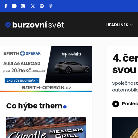
HEADLINES
4. če
svou
Společnost 
automobilo
.
Poslec
Co hýbe trhem