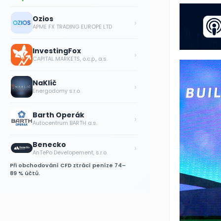
Ozios
›
APME FX TRADING EUROPE LTD
InvestingFox
›
CAPITAL MARKETS, o.c.p., a.s.
NaKlíč
›
Energodomy s.r.o.
Barth Operák
›
Autocentrum BARTH a.s.
Benecko
›
AnTePo Developement, s.r.o.
Při obchodování CFD ztrácí peníze 74–
89 % účtů.