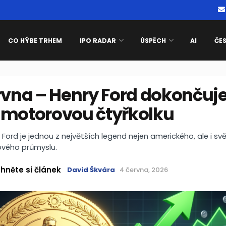
CO HÝBE TRHEM
IPO RADAR
ÚSPĚCH
AI
ČE
rvna – Henry Ford dokončuj
 motorovou čtyřkolku
Ford je jednou z největších legend nejen amerického, ale i s
vého průmyslu.
hněte si článek
David Škvára
4 června, 2026