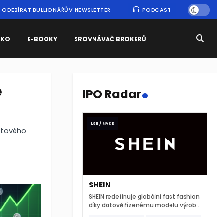
ODEBÍRAT BULLIONÁŘŮV NEWSLETTER
PODCAST
SKO
E-BOOKY
SROVNÁVAČ BROKERŮ
.
e
IPO Radar
LSE / NYSE
větového
SHEIN
SHEIN redefinuje globální fast fashion
díky datově řízenému modelu výroby
a extrémně rychlému