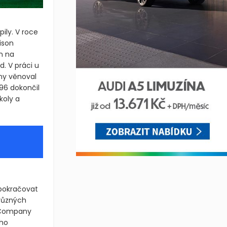
ily. V roce
ison
n na
d. V práci u
ny věnoval
96 dokončil
koly a
 pokračovat
 různých
e Company
ího