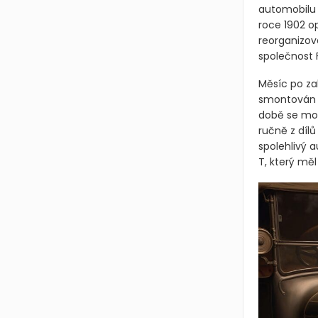
automobilu 
roce 1902 o
reorganizov
společnost
Měsíc po za
smontován p
době se mon
ručně z dílů
spolehlivý 
T, který měl