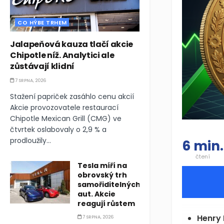
CO HÝBE TRHEM
Jalapeňová kauza tlačí akcie
Chipotle níž. Analytici ale
zůstávají klidní
7 SRPNA, 2026
Stažení papriček zasáhlo cenu akcií
Akcie provozovatele restaurací
Chipotle Mexican Grill (CMG) ve
čtvrtek oslabovaly o 2,9 % a
prodloužily...
6 min.
čtení
Tesla míří na
obrovský trh
samořiditelných
aut. Akcie
reagují růstem
Henry 
7 SRPNA, 2026