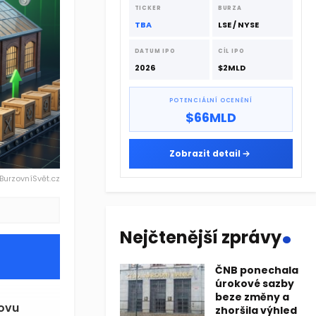
dodavatelskému řetězci.
TICKER
BURZA
TBA
LSE / NYSE
DATUM IPO
CÍL IPO
2026
$2MLD
POTENCIÁLNÍ OCENĚNÍ
$66MLD
Zobrazit detail
 BurzovníSvět.cz
.
Nejčtenější zprávy
ČNB ponechala
úrokové sazby
beze změny a
novu
zhoršila výhled