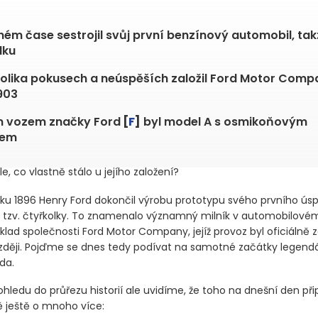
ném čase sestrojil svůj první benzínový automobil, ta
lku
olika pokusech a neúspěších založil Ford Motor Comp
903
m vozem značky Ford
[
F
]
byl model A s osmikoňovým
rem
le, co vlastně stálo u jejího založení?
oku 1896 Henry Ford dokončil výrobu prototypu svého prvního ú
 tzv. čtyřkolky. To znamenalo významný milník v automobilové
áklad společnosti Ford Motor Company, jejíž provoz byl oficiálně 
zději. Pojďme se dnes tedy podívat na samotné začátky legend
da.
pohledu do průřezu historií ale uvidíme, že toho na dnešní den př
 ještě o mnoho více: