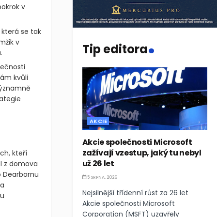
pokrok v
.
 která se tak
mžik v
Tip editora
.
ečnosti
ám kvůli
významně
ategie
AKCIE
Akcie společnosti Microsoft
zažívají vzestup, jaký tu nebyl
ch, kteří
už 26 let
šel z domova
do Dearbornu
5 SRPNA, 2026
 a
Nejsilnější třídenní růst za 26 let
ou
Akcie společnosti Microsoft
Corporation (MSFT) uzavřely