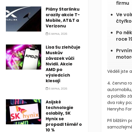
firmu
Plány Starlinku
Ve vol
srazily akcie T-
Mobile, AT&T a
čtyřko
Verizonu
Po něk
6 SRPNA, 2026
roce 1
Lisa Su zlehčuje
První
Muskův
moto
závazek vůči
Nvidii. Akcie
AMD po
Věděli jste a
výsledcích
klesají
4. června r
automobilu,
6 SRPNA, 2026
a položilo z
Asijské
dva roky po
technologie
Henryho For
oslabily, SK
Hynix se
Při bližším 
propadl téměř o
samozřejmě
10 %