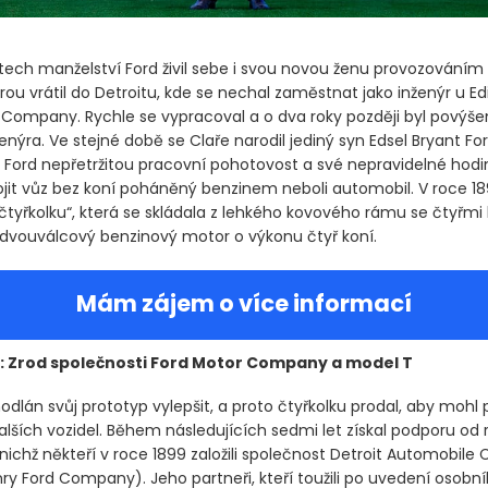
tech manželství Ford živil sebe i svou novou ženu provozováním p
arou vrátil do Detroitu, kde se nechal zaměstnat jako inženýr u Ed
g Company. Rychle se vypracoval a o dva roky později byl povýše
enýra. Ve stejné době se Claře narodil jediný syn Edsel Bryant For
 Ford nepřetržitou pracovní pohotovost a své nepravidelné hodi
ojit vůz bez koní poháněný benzinem neboli automobil. V roce 18
čtyřkolku“, která se skládala z lehkého kovového rámu se čtyřmi 
dvouválcový benzinový motor o výkonu čtyř koní.
Mám zájem o více informací
: Zrod společnosti Ford Motor Company a model T
odlán svůj prototyp vylepšit, a proto čtyřkolku prodal, aby mohl
alších vozidel. Během následujících sedmi let získal podporu od
 nichž někteří v roce 1899 založili společnost Detroit Automobil
nry Ford Company)
. Jeho partneři, kteří toužili po uvedení osobn