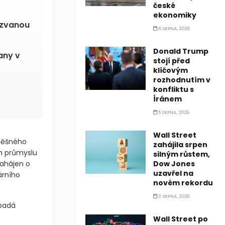
české
ekonomiky
kzvanou
6 SRPNA, 2026
Donald Trump
any v
stojí před
klíčovým
rozhodnutím v
konfliktu s
Íránem
5 SRPNA, 2026
Wall Street
spěšného
zahájila srpen
m průmyslu
silným růstem,
zahájen o
Dow Jones
uzavřel na
árního
novém rekordu
3 SRPNA, 2026
ipadá
Wall Street po