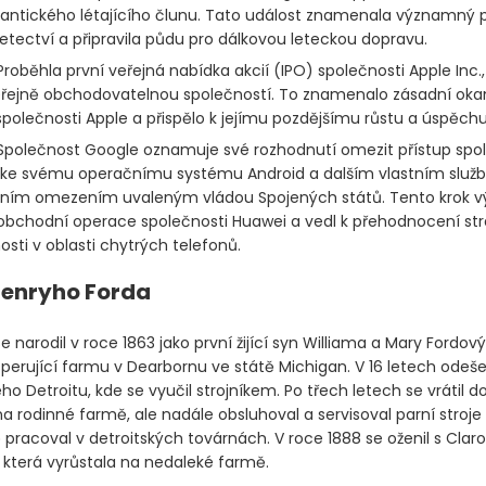
lantického létajícího člunu. Tato událost znamenala významný 
 letectví a připravila půdu pro dálkovou leteckou dopravu.
roběhla první veřejná nabídka akcií
(IPO)
společnosti Apple Inc.,
eřejně obchodovatelnou společností. To znamenalo zásadní oka
i společnosti Apple a přispělo k jejímu pozdějšímu růstu a úspěchu
polečnost Google oznamuje své rozhodnutí omezit přístup spol
ke svému operačnímu systému Android a dalším vlastním služb
ním omezením uvaleným vládou Spojených států. Tento krok 
l obchodní operace společnosti Huawei a vedl k přehodnocení str
osti v oblasti chytrých telefonů.
Henryho Forda
e narodil v roce 1863 jako první žijící syn Williama a Mary Fordový
osperující farmu v Dearbornu ve státě Michigan. V 16 letech ode
o Detroitu, kde se vyučil strojníkem. Po třech letech se vrátil 
a rodinné farmě, ale nadále obsluhoval a servisoval parní stroje
ě pracoval v detroitských továrnách. V roce 1888 se oženil s Clar
 která vyrůstala na nedaleké farmě.