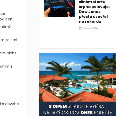
silném startu
srpna polevuje,
Dow Jones
ace
přesto uzavřel
klíčení.
na rekordu
v němž
5 SRPNA, 2026
em se stal
em nichž
edním z
ko obvykle: