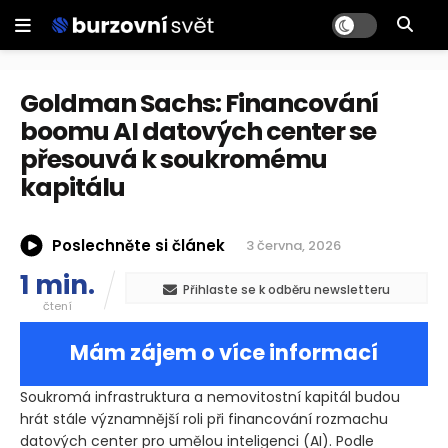
Goldman Sachs: Financování
boomu AI datových center se
přesouvá k soukromému
kapitálu
Poslechněte si článek
3 června, 2026
1 min.
Přihlaste se k odběru newsletteru
čtení
Mám zájem o více informací
Soukromá infrastruktura a nemovitostní kapitál budou
hrát stále významnější roli při financování rozmachu
datových center pro umělou inteligenci
(AI)
. Podle