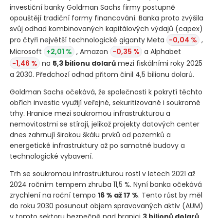
investiční banky Goldman Sachs firmy postupně
opouštějí tradiční formy financování. Banka proto zvýšila
svůj odhad kombinovaných kapitálových výdajů
(capex)
pro čtyři největší technologické giganty Meta
-0,04 %
,
Microsoft
+2,01 %
, Amazon
-0,35 %
a Alphabet
-1,46 %
na
5,3 bilionu dolarů
mezi fiskálními roky 2025
a 2030. Předchozí odhad přitom činil 4,5 bilionu dolarů.
Goldman Sachs očekává, že společnosti k pokrytí těchto
obřích investic využijí veřejné, sekuritizované i soukromé
trhy. Hranice mezi soukromou infrastrukturou a
nemovitostmi se stírají, jelikož projekty datových center
dnes zahrnují širokou škálu prvků od pozemků a
energetické infrastruktury až po samotné budovy a
technologické vybavení.
Trh se soukromou infrastrukturou rostl v letech 2021 až
2024 ročním tempem zhruba 11,5 %. Nyní banka očekává
zrychlení na roční tempo
16 % až 17 %
. Tento růst by měl
do roku 2030 posunout objem spravovaných aktiv
(AUM)
v tomto sektoru bezpečně nad hranici
3 bilionů dolarů
.