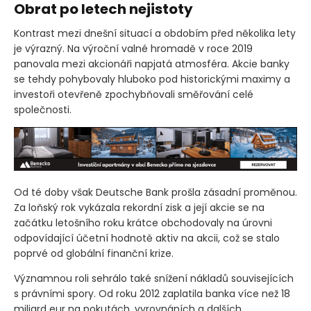
Obrat po letech nejistoty
Kontrast mezi dnešní situací a obdobím před několika lety
je výrazný. Na výroční valné hromadě v roce 2019
panovala mezi akcionáři napjatá atmosféra. Akcie banky
se tehdy pohybovaly hluboko pod historickými maximy a
investoři otevřeně zpochybňovali směřování celé
společnosti.
Od té doby však Deutsche Bank prošla zásadní proměnou.
Za loňský rok vykázala rekordní zisk a její akcie se na
začátku letošního roku krátce obchodovaly na úrovni
odpovídající účetní hodnotě aktiv na akcii, což se stalo
poprvé od globální finanční krize.
Významnou roli sehrálo také snížení nákladů souvisejících
s právními spory. Od roku 2012 zaplatila banka více než 18
miliard eur na pokutách, vyrovnáních a dalších