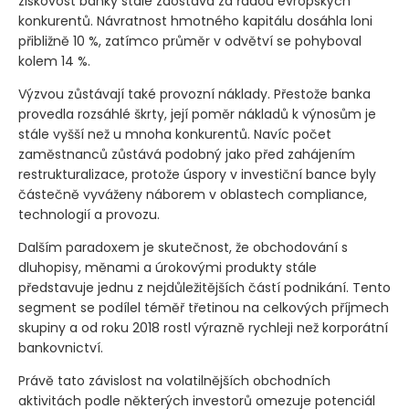
ziskovost banky stále zaostává za řadou evropských
konkurentů. Návratnost hmotného kapitálu dosáhla loni
přibližně 10 %, zatímco průměr v odvětví se pohyboval
kolem 14 %.
Výzvou zůstávají také provozní náklady. Přestože banka
provedla rozsáhlé škrty, její poměr nákladů k výnosům je
stále vyšší než u mnoha konkurentů. Navíc počet
zaměstnanců zůstává podobný jako před zahájením
restrukturalizace, protože úspory v investiční bance byly
částečně vyváženy náborem v oblastech compliance,
technologií a provozu.
Dalším paradoxem je skutečnost, že obchodování s
dluhopisy, měnami a úrokovými produkty stále
představuje jednu z nejdůležitějších částí podnikání. Tento
segment se podílel téměř třetinou na celkových příjmech
skupiny a od roku 2018 rostl výrazně rychleji než korporátní
bankovnictví.
Právě tato závislost na volatilnějších obchodních
aktivitách podle některých investorů omezuje potenciál