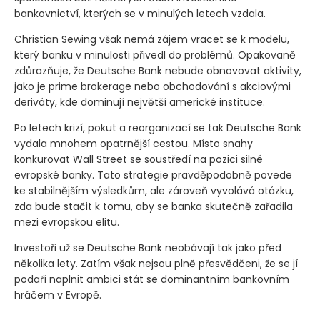
bankovnictví, kterých se v minulých letech vzdala.
Christian Sewing však nemá zájem vracet se k modelu,
který banku v minulosti přivedl do problémů. Opakovaně
zdůrazňuje, že Deutsche Bank nebude obnovovat aktivity,
jako je prime brokerage nebo obchodování s akciovými
deriváty, kde dominují největší americké instituce.
Po letech krizí, pokut a reorganizací se tak Deutsche Bank
vydala mnohem opatrnější cestou. Místo snahy
konkurovat Wall Street se soustředí na pozici silné
evropské banky. Tato strategie pravděpodobně povede
ke stabilnějším výsledkům, ale zároveň vyvolává otázku,
zda bude stačit k tomu, aby se banka skutečně zařadila
mezi evropskou elitu.
Investoři už se Deutsche Bank neobávají tak jako před
několika lety. Zatím však nejsou plně přesvědčeni, že se jí
podaří naplnit ambici stát se dominantním bankovním
hráčem v Evropě.