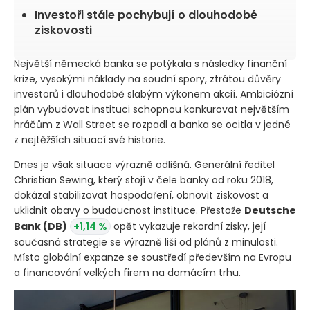
Investoři stále pochybují o dlouhodobé
ziskovosti
Největší německá banka se potýkala s následky finanční
krize, vysokými náklady na soudní spory, ztrátou důvěry
investorů i dlouhodobě slabým výkonem akcií. Ambiciózní
plán vybudovat instituci schopnou konkurovat největším
hráčům z Wall Street se rozpadl a banka se ocitla v jedné
z nejtěžších situací své historie.
Dnes je však situace výrazně odlišná. Generální ředitel
Christian Sewing, který stojí v čele banky od roku 2018,
dokázal stabilizovat hospodaření, obnovit ziskovost a
uklidnit obavy o budoucnost instituce. Přestože
Deutsche
Bank
(DB)
+1,14 %
opět vykazuje rekordní zisky, její
současná strategie se výrazně liší od plánů z minulosti.
Místo globální expanze se soustředí především na Evropu
a financování velkých firem na domácím trhu.