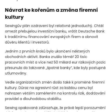
Návrat ke kořenům a změna firemní
kultury
Sewingův plán ozdravení byl relativně jednoduchý. Chtěl
omezit přebujelou investiční banku, vrátit Deutsche Bank
k tradičnímu financování evropských firem a obnovit
důvěru klientů i investorů.
Jedním z prvních kroků bylo ukončení některých
obchodních aktivit. Banka zrušila téměř 20 tisíc
pracovních míst a více než 50 miliard eur rizikových pozic
přesunula do takzvané „špatné banky“, kde byly postupně
utlumovány.
Vedle organizačních změn došlo také k proměně firemní
kultury. Důraz na agresivní růst za každou cenu byl
nahrazen větším zaměřením na kontrolu rizik, dodržování
pravidel a dlouhodobou stabilitu.
Sewing opakovaně zdůrazňuje, že právě lepší porozumění