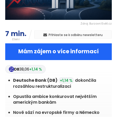
Zdroj: BurzovníSvět.cz
7 min.
Přihlaste se k odběru newsletteru
čtení
Mám zájem o více informací
DB
38,06
+1,14 %
Deutsche Bank
(DB)
dokončila
+1,14 %
rozsáhlou restrukturalizaci
Opustila ambice konkurovat největším
americkým bankám
Nově sází na evropské firmy a Německo