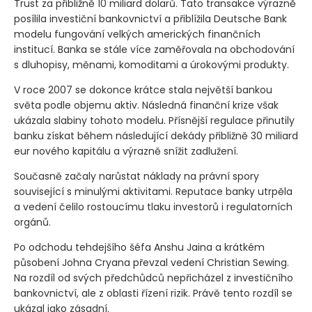
Trust za přibližně 10 miliard dolarů. Tato transakce výrazně
posílila investiční bankovnictví a přiblížila Deutsche Bank
modelu fungování velkých amerických finančních
institucí. Banka se stále více zaměřovala na obchodování
s dluhopisy, měnami, komoditami a úrokovými produkty.
V roce 2007 se dokonce krátce stala největší bankou
světa podle objemu aktiv. Následná finanční krize však
ukázala slabiny tohoto modelu. Přísnější regulace přinutily
banku získat během následující dekády přibližně 30 miliard
eur nového kapitálu a výrazně snížit zadlužení.
Současně začaly narůstat náklady na právní spory
související s minulými aktivitami. Reputace banky utrpěla
a vedení čelilo rostoucímu tlaku investorů i regulatorních
orgánů.
Po odchodu tehdejšího šéfa Anshu Jaina a krátkém
působení Johna Cryana převzal vedení Christian Sewing.
Na rozdíl od svých předchůdců nepřicházel z investičního
bankovnictví, ale z oblasti řízení rizik. Právě tento rozdíl se
ukázal jako zásadní.