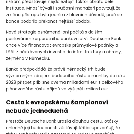
rizikům představuje nejdůležitější faktor obratu celé
instituce. Mnozí bývalí i současní manažeři potvrzují, že
změna přístupu byla jedním z hlavních důvodů, proč se
bance podařilo překonat nejtěžší období.
Nová strategie oznámená loni počítá s dalším
posilováním korporátního bankovnictví. Deutsche Bank
chce více financovat evropské průmyslové podniky a
těžit z očekávaných investic do infrastruktury a obrany,
zejména v Německu.
Banka předpokládá, že právě německý trh bude
významným zdrojem budoucího růstu a mohl by do roku
2028 přispět přibližně dvěma miliardami eur z celkového
plánovaného růstu příjmů ve výši pěti miliard eur.
Cesta k evropskému šampionovi
nebude jednoduchá
Přestože Deutsche Bank urazila dlouhou cestu, otázky
ohledně její budoucnosti zůstávají. Kritici upozorňují, že