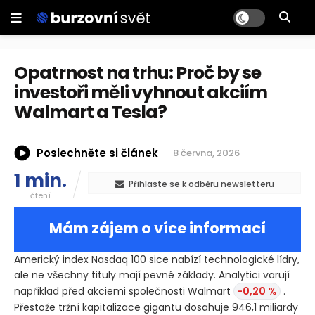
Opatrnost na trhu: Proč by se
investoři měli vyhnout akciím
Walmart a Tesla?
Poslechněte si článek
8 června, 2026
1 min.
Přihlaste se k odběru newsletteru
čtení
Mám zájem o více informací
Americký index Nasdaq 100 sice nabízí technologické lídry,
ale ne všechny tituly mají pevné základy. Analytici varují
například před akciemi společnosti Walmart
-0,20 %
.
Přestože tržní kapitalizace gigantu dosahuje 946,1 miliardy