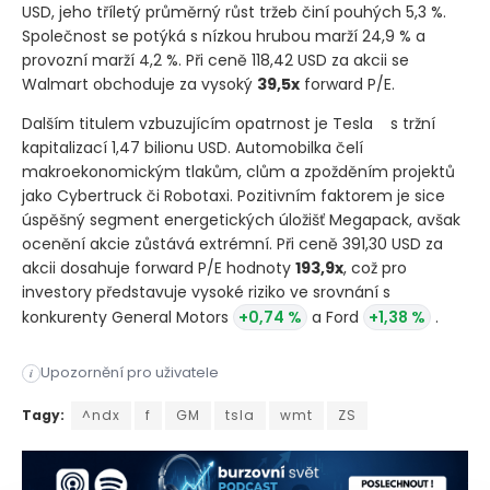
USD, jeho tříletý průměrný růst tržeb činí pouhých 5,3 %.
Společnost se potýká s nízkou hrubou marží 24,9 % a
provozní marží 4,2 %. Při ceně 118,42 USD za akcii se
Walmart obchoduje za vysoký
39,5x
forward P/E.
Dalším titulem vzbuzujícím opatrnost je Tesla
s tržní
kapitalizací 1,47 bilionu USD. Automobilka čelí
makroekonomickým tlakům, clům a zpožděním projektů
jako Cybertruck či Robotaxi. Pozitivním faktorem je sice
úspěšný segment energetických úložišť Megapack, avšak
ocenění akcie zůstává extrémní. Při ceně 391,30 USD za
akcii dosahuje forward P/E hodnoty
193,9x
, což pro
investory představuje vysoké riziko ve srovnání s
konkurenty General Motors
+0,74 %
a Ford
+1,38 %
.
Americký index Nasdaq 100 sice nabízí technologické lídry, al
Upozornění pro uživatele
i
Americký index Nasdaq 100 sice nabízí technologické lídry, al
Tagy:
^ndx
f
GM
tsla
wmt
ZS