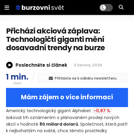
Přichází akciová záplava:
Technologičtí giganti mění
dosavadní trendy na burze
Poslechněte si článek
3 června, 2026
1 min.
Přihlaste se k odběru newsletteru
čtení
Mám zájem o více informací
Americký technologický gigant Alphabet
-0,87 %
šokoval trh oznámením o plánovaném prodeji nových
akcií v hodnotě
80 miliard dolarů
. Společnost, která patří
k nejbohatším na světě, chce těmito prostředky