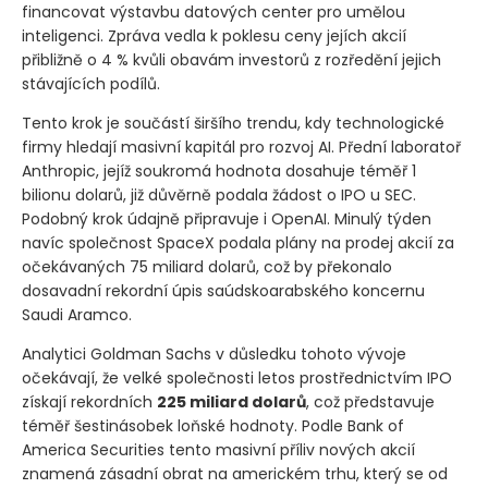
financovat výstavbu datových center pro umělou
inteligenci. Zpráva vedla k poklesu ceny jejích akcií
přibližně o 4 % kvůli obavám investorů z rozředění jejich
stávajících podílů.
Tento krok je součástí širšího trendu, kdy technologické
firmy hledají masivní kapitál pro rozvoj AI. Přední laboratoř
Anthropic, jejíž soukromá hodnota dosahuje téměř 1
bilionu dolarů, již důvěrně podala žádost o IPO u SEC.
Podobný krok údajně připravuje i OpenAI. Minulý týden
navíc společnost SpaceX podala plány na prodej akcií za
očekávaných 75 miliard dolarů, což by překonalo
dosavadní rekordní úpis saúdskoarabského koncernu
Saudi Aramco.
Analytici Goldman Sachs v důsledku tohoto vývoje
očekávají, že velké společnosti letos prostřednictvím IPO
získají rekordních
225 miliard dolarů
, což představuje
téměř šestinásobek loňské hodnoty. Podle Bank of
America Securities tento masivní příliv nových akcií
znamená zásadní obrat na americkém trhu, který se od