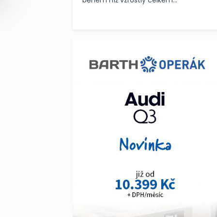
během níž vzrostly celkem...