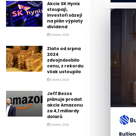
Akcie SK Hynix
stoupají,
investoři sázejí
na plán výplaty
dividend
5 SRPNA, 2026
Zlato od srpna
2024
zdvojnásobilo
cenu, z rekordu
však ustoupilo
5 SRPNA, 2026
Jeff Bezos
plánuje prodat
akcie Amazonu
za 4,1 miliardy
dolarů
B
5 SRPNA, 2026
Bullion