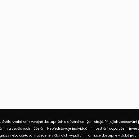
 Světa vycházejí z veřejně dostupných a důvěryhodných zdrojů. Při jejich zpracování 
ním a vzdělávacím účelům. Nepředstavuje individuální investiční doporučení, investi
rognózy nebo očekávání uvedené v článcích vyjadřují informace dostupné v době jejich