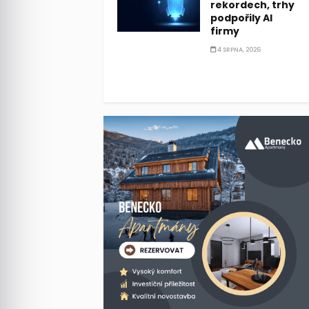
rekordech, trhy
podpořily AI
firmy
4 SRPNA, 2026