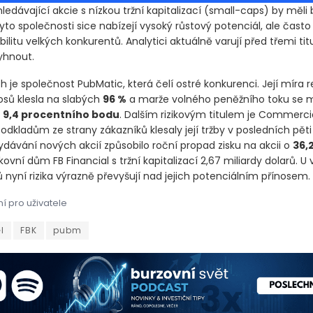
hledávající akcie s nízkou tržní kapitalizací
(small-caps)
by měli 
yto společnosti sice nabízejí vysoký růstový potenciál, ale často
bilitu velkých konkurentů. Analytici aktuálně varují před třemi tit
vyhnout.
h je společnost PubMatic, která čelí ostré konkurenci. Její míra 
osů klesla na slabých
96 %
a marže volného peněžního toku se m
o
9,4 procentního bodu
. Dalším rizikovým titulem je Commerci
 odkladům ze strany zákazníků klesaly její tržby v posledních pěti
ydávání nových akcií způsobilo roční propad zisku na akcii o
36,
ovní dům FB Financial s tržní kapitalizací 2,67 miliardy dolarů. U
ů nyní rizika výrazně převyšují nad jejich potenciálním přínosem.
í pro uživatele
hledávající akcie s nízkou tržní kapitalizací by měli být obezřet
hledávající akcie s nízkou tržní kapitalizací (small-caps) by měl
I
FBK
pubm