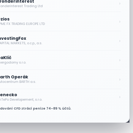
onderinterest
›
onderinterest Trading Ltd
zios
›
PME FX TRADING EUROPE LTD
nvestingFox
›
PITAL MARKETS, o.c.p., a.s.
aKlíč
›
nergodomy s.r.o.
arth Operák
›
utocentrum BARTH a.s.
enecko
›
nTePo Developement, s.r.o.
odování CFD ztrácí peníze 74–89 % účtů.