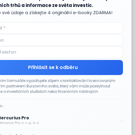
ích trhů a informace ze světa investic.
 své údaje a získejte 4 originální e-booky ZDARMA!
Přihlásit se k odběru
ím formuláře vyjadřujete zájem o kontaktování licencovaným
m partnerem Burzovního světa, který vám může poskytnout
e o investičních službách nebo finančních nástrojích.
I:
ercurius Pro
›
rcurius Pro, o. c. p., a. s.