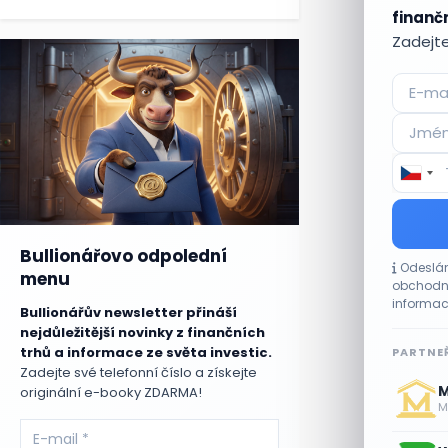
finančn
Zadejte
Bullionářovo odpolední
Odeslán
menu
obchodní
informac
Bullionářův newsletter přináší
nejdůležitější novinky z finančních
trhů a informace ze světa investic.
PARTNEŘ
Zadejte své telefonní číslo a získejte
M
originální e-booky ZDARMA!
Me