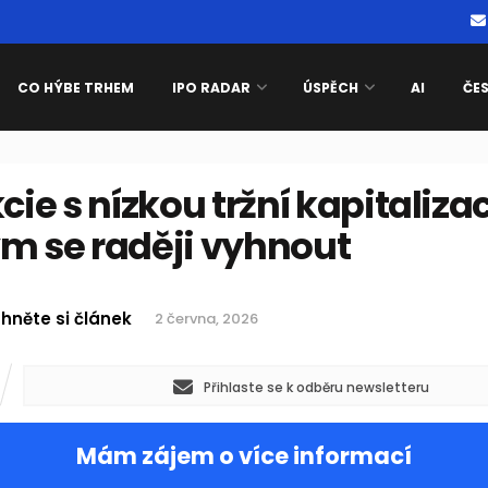
CO HÝBE TRHEM
IPO RADAR
ÚSPĚCH
AI
ČE
kcie s nízkou tržní kapitalizac
ým se raději vyhnout
hněte si článek
2 června, 2026
Přihlaste se k odběru newsletteru
Mám zájem o více informací