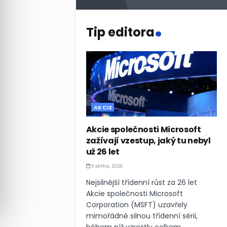
.
Tip editora
AKCIE
Akcie společnosti Microsoft
zažívají vzestup, jaký tu nebyl
už 26 let
5 SRPNA, 2026
Nejsilnější třídenní růst za 26 let
Akcie společnosti Microsoft
Corporation (MSFT) uzavřely
mimořádně silnou třídenní sérii,