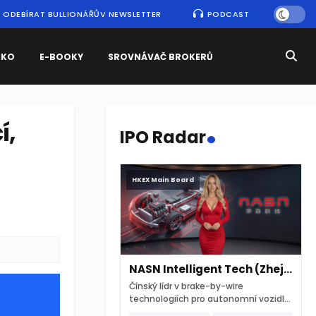
ODEBÍRAT BULLIONÁŘŮV NEWSLETTER
PODCAST
SKO
E-BOOKY
SROVNÁVAČ BROKERŮ
.
í,
IPO Radar
HKEX Main Board
NASN Intelligent Tech (Zhejiang)
Čínský lídr v brake-by-wire
technologiích pro autonomní vozidla
vstupuje na hongkongskou burzu 7.