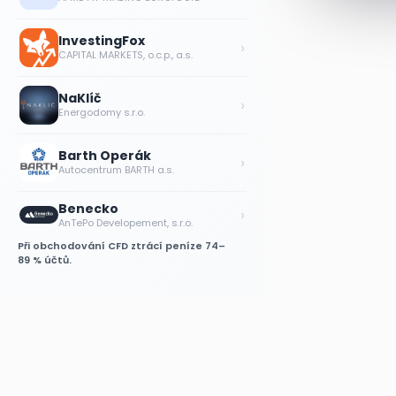
InvestingFox
›
CAPITAL MARKETS, o.c.p., a.s.
NaKlíč
›
Energodomy s.r.o.
Barth Operák
›
Autocentrum BARTH a.s.
Benecko
›
AnTePo Developement, s.r.o.
Při obchodování CFD ztrácí peníze 74–
89 % účtů.