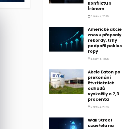
konfliktu s
Íránem
5 SRPNA, 2026
Americké akcie
znovu přepsaly
rekordy, trhy
podpořil pokles
ropy
4 SRPNA, 2026
Akcie Eaton po
překonání
čtvrtletních
odhadů
vyskočily o 7,3
procenta
2 SRPNA, 2026
Wall Street
uzavřela na