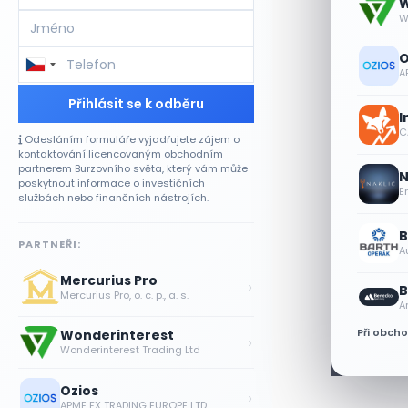
W
W
O
A
Přihlásit se k odběru
I
CA
Odesláním formuláře vyjadřujete zájem o
kontaktování licencovaným obchodním
partnerem Burzovního světa, který vám může
N
poskytnout informace o investičních
E
službách nebo finančních nástrojích.
B
PARTNEŘI:
A
Mercurius Pro
›
B
Mercurius Pro, o. c. p., a. s.
A
Při obch
Wonderinterest
›
Wonderinterest Trading Ltd
Ozios
›
APME FX TRADING EUROPE LTD