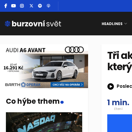
HEADLINES
Tři a
kter
Poslec
.
Co hýbe trhem
1 min.
čtení