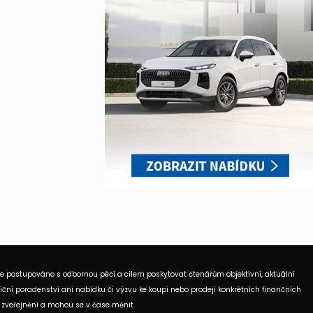
je postupováno s odbornou péčí a cílem poskytovat čtenářům objektivní, aktuální
ční poradenství ani nabídku či výzvu ke koupi nebo prodeji konkrétních finančních
 zveřejnění a mohou se v čase měnit.