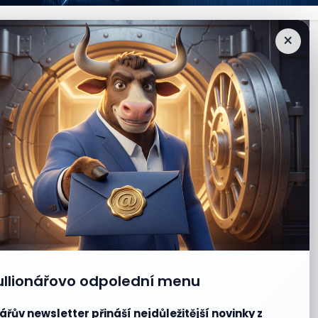
×
ullionářovo odpolední menu
ářův newsletter přináší nejdůležitější novinky z