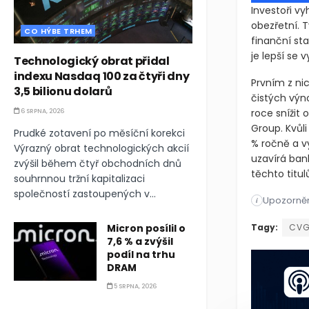
Investoři vy
obezřetní. T
CO HÝBE TRHEM
finanční sta
je lepší se 
Technologický obrat přidal
indexu Nasdaq 100 za čtyři dny
Prvním z nic
3,5 bilionu dolarů
čistých výn
roce snížit 
6 SRPNA, 2026
Group. Kvůli
Prudké zotavení po měsíční korekci
% ročně a v
Výrazný obrat technologických akcií
uzavírá bank
zvýšil během čtyř obchodních dnů
těchto titul
souhrnnou tržní kapitalizaci
společností zastoupených v...
Upozorněn
Investoři vy
i
Investoři vy
Micron posílil o
Tagy:
CVG
7,6 % a zvýšil
podíl na trhu
DRAM
5 SRPNA, 2026