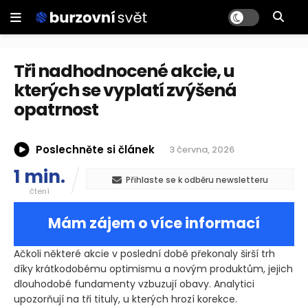
Tři nadhodnocené akcie, u
kterých se vyplatí zvýšená
opatrnost
Poslechněte si článek
3 června, 2026
1 min.
Přihlaste se k odběru newsletteru
čtení
Mám zájem o více informací
Ačkoli některé akcie v poslední době překonaly širší trh
díky krátkodobému optimismu a novým produktům, jejich
dlouhodobé fundamenty vzbuzují obavy. Analytici
upozorňují na tři tituly, u kterých hrozí korekce.