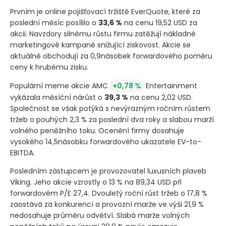
Prvním je online pojišťovací tržiště EverQuote, které za
poslední měsíc posílilo o
33,6 %
na cenu 19,52 USD za
akcii. Navzdory silnému růstu firmu zatěžují nákladné
marketingové kampaně snižující ziskovost. Akcie se
aktuálně obchodují za 0,9násobek forwardového poměru
ceny k hrubému zisku.
Populární meme akcie AMC
+0,78 %
Entertainment
vykázala měsíční nárůst o
39,3 %
na cenu 2,02 USD.
Společnost se však potýká s nevýrazným ročním růstem
tržeb o pouhých 2,3 % za poslední dva roky a slabou marží
volného peněžního toku. Ocenění firmy dosahuje
vysokého 14,5násobku forwardového ukazatele EV-to-
EBITDA.
Posledním zástupcem je provozovatel luxusních plaveb
Viking. Jeho akcie vzrostly o 13 % na 89,34 USD při
forwardovém P/E 27,4. Dvouletý roční růst tržeb o 17,8 %
zaostává za konkurencí a provozní marže ve výši 21,9 %
nedosahuje průměru odvětví. Slabá marže volných