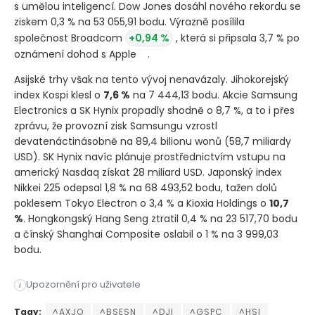
s umělou inteligencí. Dow Jones dosáhl nového rekordu se
ziskem 0,3 % na 53 055,91 bodu. Výrazně posílila
společnost Broadcom
+0,94 %
, která si připsala 3,7 % po
oznámení dohod s Apple
.
Asijské trhy však na tento vývoj nenavázaly. Jihokorejský
index Kospi klesl o
7,6 %
na 7 444,13 bodu. Akcie Samsung
Electronics a SK Hynix propadly shodně o 8,7 %, a to i přes
zprávu, že provozní zisk Samsungu vzrostl
devatenáctinásobně na 89,4 bilionu wonů
(58,7 miliardy
USD)
. SK Hynix navíc plánuje prostřednictvím vstupu na
americký Nasdaq získat 28 miliard USD. Japonský index
Nikkei 225 odepsal 1,8 % na 68 493,52 bodu, tažen dolů
poklesem Tokyo Electron o 3,4 % a Kioxia Holdings o
10,7
%
. Hongkongský Hang Seng ztratil 0,4 % na 23 517,70 bodu
a čínský Shanghai Composite oslabil o 1 % na 3 999,03
bodu.
Americké akciové trhy zaznamenaly růst, když index S&P 500 po
Upozornění pro uživatele
i
Americké akciové trhy zaznamenaly růst, když index S&P 500 po
Tagy:
^AXJO
^BSESN
^DJI
^GSPC
^HSI