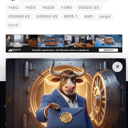
^IXIC
^KS11
^N225
^TWII
000001.SS
000660.KS
005930.KS
8035.T
AAPL
avgo
CL=F
×
Veškeré informace a materiály zveřejněné na internetových stránkách
Burzovního Světa vycházejí z veřejně dostupných a důvěryhodných zdrojů. Při
jejich zpracování je postupováno s odbornou péčí a cílem poskytovat čtenářům
objektivní, aktuální a srozumitelné informace. Obsah internetových stránek
slouží výhradně k informačním a vzdělávacím účelům. Nepředstavuje
individuální investiční doporučení, investiční poradenství ani nabídku či výzvu