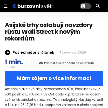
Asijské trhy oslabují navzdory
růstu Wall Street k novým
rekordům
Poslechněte si článek
7 července, 2026
1 min.
Přihlaste se k odběru newsletteru
čtení
Mám zájem o více informací
Americké akciové trhy zaznamenaly růst, když index S&P
500 posílil o 0,7 % na 7 537,54 bodu a přiblížil se na dosah
svého historického maxima. Technologický Nasdaq vzrostl
o 1,1 % na 26 121,16 bodu, podpořen zájmem o akcie spojené