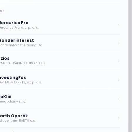
I:
ercurius Pro
›
rcurius Pro, o. c. p., a. s.
onderinterest
›
onderinterest Trading Ltd
zios
›
PME FX TRADING EUROPE LTD
nvestingFox
›
PITAL MARKETS, o.c.p., a.s.
aKlíč
›
nergodomy s.r.o.
arth Operák
›
utocentrum BARTH a.s.