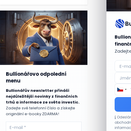
B
Bullion
finančn
Zadejte
Bullionářovo odpolední
menu
Bullionářův newsletter přináší
nejdůležitější novinky z finančních
trhů a informace ze světa investic.
Zadejte své telefonní číslo a získejte
originální e-booky ZDARMA!
Odeslán
obchodní
informac