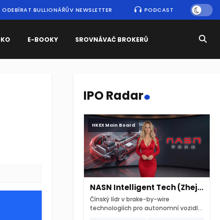
ODEBÍRAT BULLIONÁŘŮV NEWSLETTER
PODCAST
SKO
E-BOOKY
SROVNÁVAČ BROKERŮ
.
IPO Radar
HKEX Main Board
NASN Intelligent Tech (Zhejiang)
Čínský lídr v brake-by-wire
technologiích pro autonomní vozidla
vstupuje na hongkongskou burzu 7.