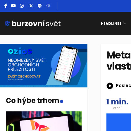
HEADLINES
Meta 
vlast
Poslec
.
Co hýbe trhem
1 min.
čtení