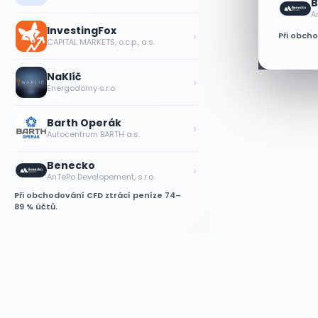
B
A
InvestingFox
›
Při obch
CAPITAL MARKETS, o.c.p., a.s.
NaKlíč
›
Energodomy s.r.o.
Barth Operák
›
Autocentrum BARTH a.s.
Benecko
›
AnTePo Developement, s.r.o.
Při obchodování CFD ztrácí peníze 74–
89 % účtů.