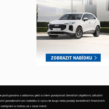
je postupováno s odbornou péčí a cílem poskytovat čtenářům objektivní, aktuální
ční poradenství ani nabídku či výzvu ke koupi nebo prodeji konkrétních finančních
 zveřejnění a mohou se v čase měnit.