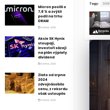
Společnost 
Tagy:
005
Micron posílil o
7,6 % a zvýšil
podíl na trhu
DRAM
5 SRPNA, 2026
Akcie SK Hynix
stoupají,
investoři sázejí
na plán výplaty
dividend
5 SRPNA, 2026
Zlato od srpna
2024
zdvojnásobilo
cenu, z rekordu
však ustoupilo
5 SRPNA, 2026