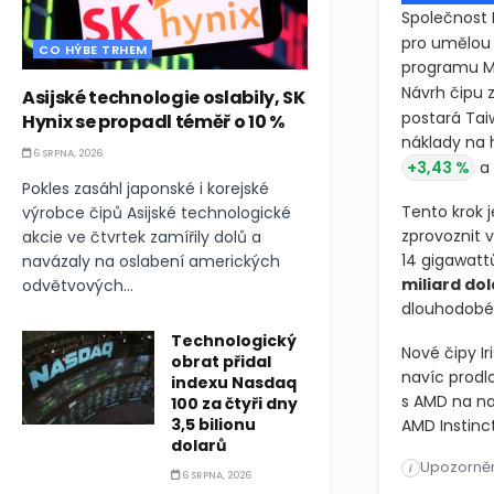
Společnost
pro umělou 
CO HÝBE TRHEM
programu MT
Návrh čipu 
Asijské technologie oslabily, SK
postará Tai
Hynix se propadl téměř o 10 %
náklady na h
6 SRPNA, 2026
+3,43 %
a
Pokles zasáhl japonské i korejské
Tento krok j
výrobce čipů Asijské technologické
zprovoznit 
akcie ve čtvrtek zamířily dolů a
14 gigawattů
navázaly na oslabení amerických
miliard dol
odvětvových...
dlouhodobé 
Technologický
Nové čipy Ir
obrat přidal
navíc prodl
indexu Nasdaq
s AMD na na
100 za čtyři dny
3,5 bilionu
AMD Instinct
dolarů
Upozorněn
Společnost 
i
6 SRPNA, 2026