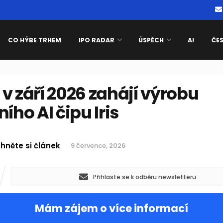
CO HÝBE TRHEM
IPO RADAR
ÚSPĚCH
AI
ČE
v září 2026 zahájí výrobu
ního AI čipu Iris
hněte si článek
9 července, 2026
Přihlaste se k odběru newsletteru
Mám zájem o více informací