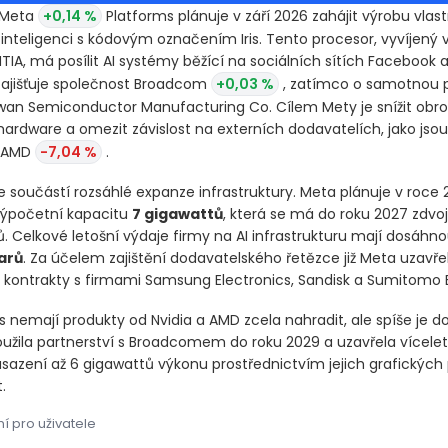
 Meta
+0,14 %
Platforms plánuje v září 2026 zahájit výrobu vlas
inteligenci s kódovým označením Iris. Tento procesor, vyvíjený 
IA, má posílit AI systémy běžící na sociálních sítích Facebook 
zajišťuje společnost Broadcom
+0,03 %
, zatímco o samotnou p
wan Semiconductor Manufacturing Co. Cílem Mety je snížit obr
ardware a omezit závislost na externích dodavatelích, jako jsou
 AMD
-7,04 %
.
e součástí rozsáhlé expanze infrastruktury. Meta plánuje v roce
výpočetní kapacitu
7 gigawattů
, která se má do roku 2027 zdvo
. Celkové letošní výdaje firmy na AI infrastrukturu mají dosáhn
arů
. Za účelem zajištění dodavatelského řetězce již Meta uzavře
kontrakty s firmami Samsung Electronics, Sandisk a Sumitomo El
is nemají produkty od Nvidia a AMD zcela nahradit, ale spíše je do
oužila partnerství s Broadcomem do roku 2029 a uzavřela vícel
sazení až 6 gigawattů výkonu prostřednictvím jejich grafických
.
í pro uživatele
Meta ​ Platforms plánuje v září 2026 zahájit výrobu vlastního či