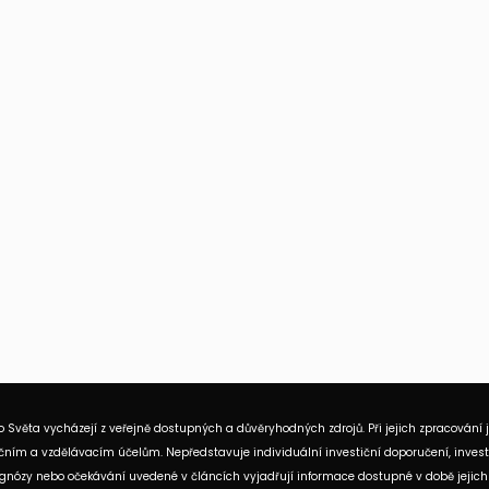
 Světa vycházejí z veřejně dostupných a důvěryhodných zdrojů. Při jejich zpracování 
ním a vzdělávacím účelům. Nepředstavuje individuální investiční doporučení, investi
rognózy nebo očekávání uvedené v článcích vyjadřují informace dostupné v době jejich