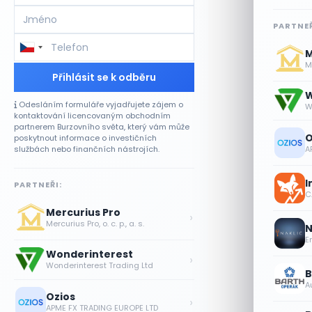
PARTNEŘ
M
Me
Přihlásit se k odběru
W
Odesláním formuláře vyjadřujete zájem o
W
kontaktování licencovaným obchodním
partnerem Burzovního světa, který vám může
O
poskytnout informace o investičních
A
službách nebo finančních nástrojích.
I
PARTNEŘI:
CA
Mercurius Pro
›
Mercurius Pro, o. c. p., a. s.
N
E
Wonderinterest
›
Wonderinterest Trading Ltd
B
A
Ozios
›
APME FX TRADING EUROPE LTD