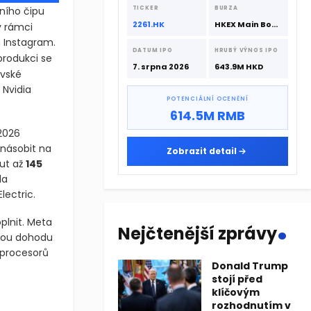
srpna 2026 s podporou CATL a
tního čipu
TICKER
BURZA
Hillhouse Investment.
2261.HK
HKEX Main Board
v rámci
a Instagram.
DATUM IPO
HRUBÝ VÝNOS IPO
rodukci se
7. srpna 2026
643.9M HKD
ovské
 Nvidia
POTENCIÁLNÍ OCENĚNÍ
614.5M RMB
 2026
jnásobit na
Zobrazit detail
out až
145
la
ectric.
.
plnit. Meta
Nejčtenější zprávy
etou dohodu
 procesorů
Donald Trump
stojí před
klíčovým
pu pro umělou inteligenci s kódovým označením Iris. Tento proce
rozhodnutím v