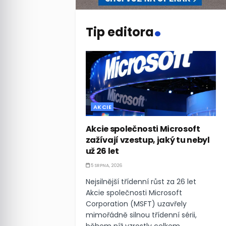
.
Tip editora
AKCIE
Akcie společnosti Microsoft
zažívají vzestup, jaký tu nebyl
už 26 let
5 SRPNA, 2026
Nejsilnější třídenní růst za 26 let
Akcie společnosti Microsoft
Corporation (MSFT) uzavřely
mimořádně silnou třídenní sérii,