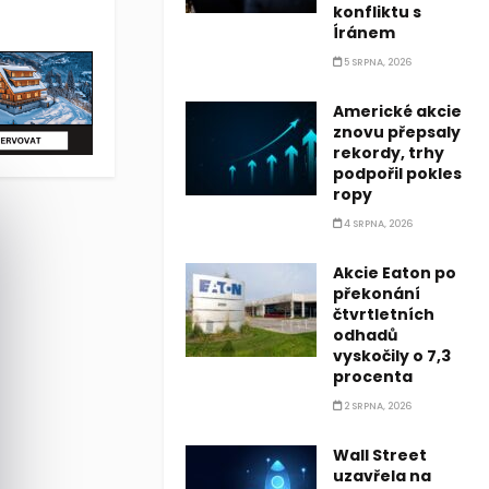
konfliktu s
pu pro umělou inteligenci s kódovým označením Iris. Tento proce
Íránem
5 SRPNA, 2026
Americké akcie
znovu přepsaly
rekordy, trhy
podpořil pokles
ropy
4 SRPNA, 2026
Akcie Eaton po
překonání
čtvrtletních
odhadů
vyskočily o 7,3
procenta
2 SRPNA, 2026
Wall Street
uzavřela na