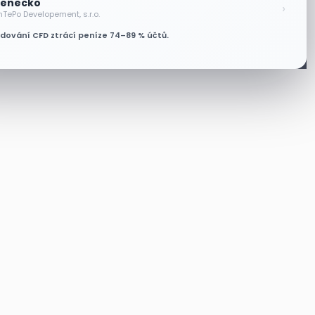
enecko
›
nTePo Developement, s.r.o.
odování CFD ztrácí peníze 74–89 % účtů.