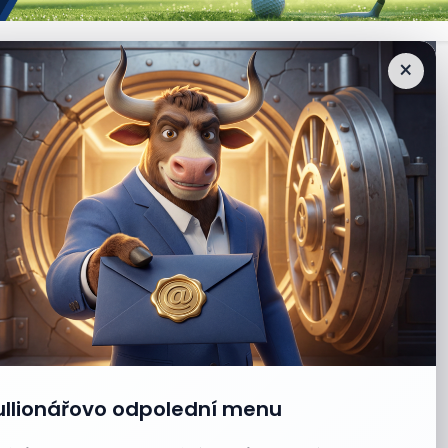
×
ullionářovo odpolední menu