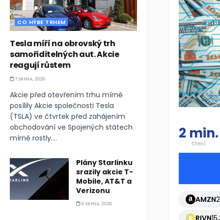
CO HÝBE TRHEM
Tesla míří na obrovský trh
samořiditelných aut. Akcie
reagují růstem
7 SRPNA, 2026
Akcie před otevřením trhu mírně
posílily Akcie společnosti Tesla
(TSLA) ve čtvrtek před zahájením
obchodování ve Spojených státech
2 min.
mírně rostly....
čtení
Plány Starlinku
srazily akcie T-
Mobile, AT&T a
Verizonu
AMZN
2
6 SRPNA, 2026
RIVN
15