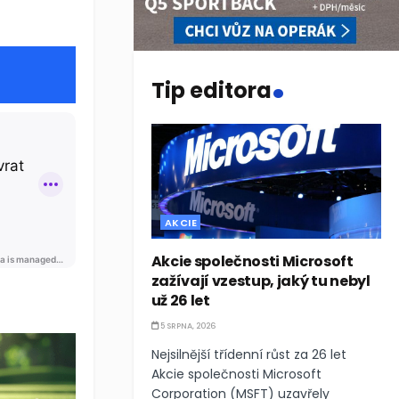
.
Tip editora
AKCIE
Akcie společnosti Microsoft
zažívají vzestup, jaký tu nebyl
už 26 let
a masivní technologickou expanzí. Organizace spojených národů v
5 SRPNA, 2026
Nejsilnější třídenní růst za 26 let
Akcie společnosti Microsoft
Corporation (MSFT) uzavřely