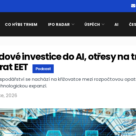
CO HÝBE TRHEM
IPO RADAR
ÚSPĚCH
AI
ČE
dové investice do AI, otřesy na t
rat EET
Podcast
spodářství se nachází na křižovatce mezi rozpočtovou opat
chnologickou expanzí.
ce, 2026