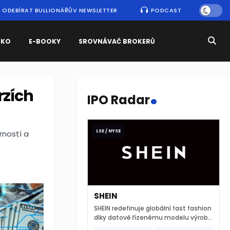
ODEBÍRAT BULLIONÁŘŮV NEWSLETTER
PODCAST
SKO
E-BOOKY
SROVNÁVAČ BROKERŮ
.
rzích
IPO Radar
LSE / NYSE
rností a
SHEIN
SHEIN redefinuje globální fast fashion
díky datově řízenému modelu výroby
a extrémně rychlému