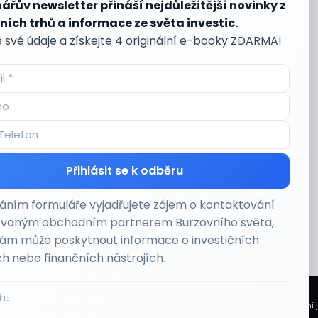
nářův newsletter přináší nejdůležitější novinky z
ních trhů a informace ze světa investic.
 své údaje a získejte 4 originální e-booky ZDARMA!
Přihlásit se k odběru
ním formuláře vyjadřujete zájem o kontaktování
ovaným obchodním partnerem Burzovního světa,
vám může poskytnout informace o investičních
h nebo finančních nástrojích.
I:
 Světa vycházejí z veřejně dostupných a důvěryhodných zdrojů. Při jejich zpracování 