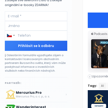
Zadejte své telefonní číslo a získejte
originální e-booky ZDARMA!
Přihlásit se k odběru
Odesláním formuláře vyjadřujete zájem o
kontaktování licencovaným obchodním
partnerem Burzovního světa, který vám může
poskytnout informace o investičních
službách nebo finančních nástrojích.
Upozorněn
i
PARTNEŘI:
Světové hos
Tagy:
AI
Mercurius Pro
›
Mercurius Pro, o. c. p., a. s.
Wonderinterest