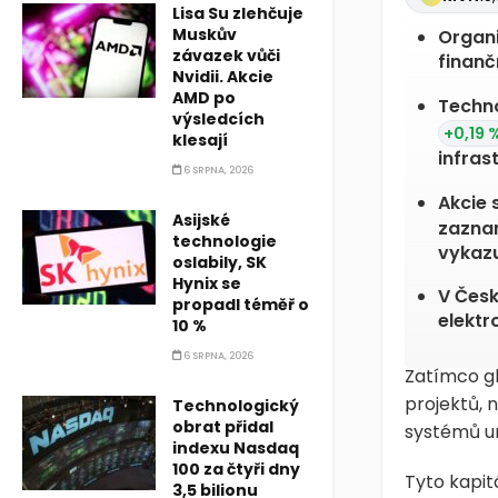
Lisa Su zlehčuje
Muskův
Organi
závazek vůči
finanč
Nvidii. Akcie
AMD po
Techno
výsledcích
+0,19 
klesají
infras
6 SRPNA, 2026
Akcie 
Asijské
zaznam
technologie
vykazu
oslabily, SK
Hynix se
V Česk
propadl téměř o
elektr
10 %
6 SRPNA, 2026
Zatímco gl
projektů, 
Technologický
obrat přidal
systémů um
indexu Nasdaq
100 za čtyři dny
Tyto kapit
3,5 bilionu