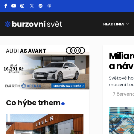
HEADLINES
Miliar
a náv
Světové ho
masivní te
.
7 červen
Co hýbe trhem