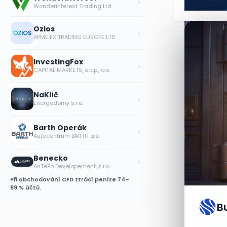
›
Wonderinterest Trading Ltd
Ozios
›
APME FX TRADING EUROPE LTD
InvestingFox
›
CAPITAL MARKETS, o.c.p., a.s.
NaKlíč
›
Energodomy s.r.o.
Barth Operák
›
Autocentrum BARTH a.s.
Benecko
›
AnTePo Developement, s.r.o.
Při obchodování CFD ztrácí peníze 74–
89 % účtů.
B