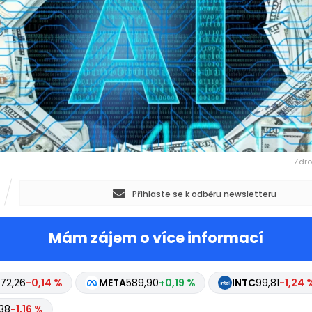
Zdro
Přihlaste se k odběru newsletteru
Mám zájem o více informací
72,26
-0,14 %
META
589,90
+0,19 %
INTC
99,81
-1,24 
,38
-1,16 %