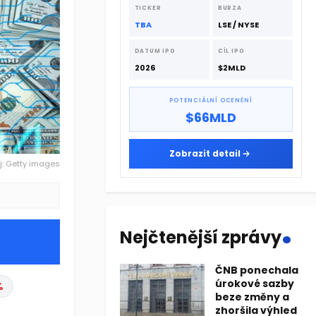
dodavatelskému řetězci.
TICKER
BURZA
TBA
LSE / NYSE
DATUM IPO
CÍL IPO
2026
$2MLD
POTENCIÁLNÍ OCENĚNÍ
$66MLD
Zobrazit detail
j: Getty images
.
Nejčtenější zprávy
ČNB ponechala
úrokové sazby
%
beze změny a
zhoršila výhled