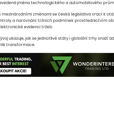
zavedená jména technologického a automobilového průmy
s mezinárodními změnami se česká legislativa vrací k ot
ntroly a narovnání tržních podmínek prostřednictvím o
elektronické evidenci tržeb.
voj ukazuje, jak se jednotlivé státy i globální trhy snaží 
hlé transformace.