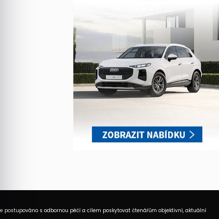
je postupováno s odbornou péčí a cílem poskytovat čtenářům objektivní, aktuální