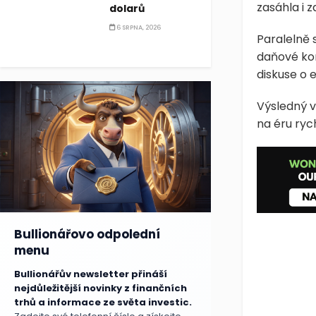
zasáhla i 
dolarů
6 SRPNA, 2026
Paralelně 
daňové ko
diskuse o 
Výsledný vý
na éru ryc
Bullionářovo odpolední
menu
Bullionářův newsletter přináší
nejdůležitější novinky z finančních
trhů a informace ze světa investic.