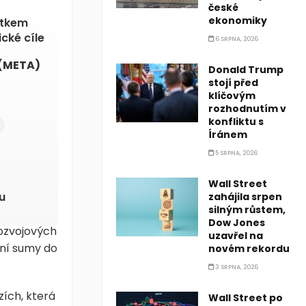
české
ekonomiky
atkem
cké cíle
6 SRPNA, 2026
(META)
Donald Trump
stojí před
klíčovým
rozhodnutím v
konfliktu s
%
Íránem
5 SRPNA, 2026
Wall Street
u
zahájila srpen
silným růstem,
Dow Jones
rozvojových
uzavřel na
dní sumy do
novém rekordu
3 SRPNA, 2026
zích, která
Wall Street po