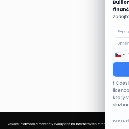
Bullio
finanč
Zadejte
Odeslá
licenc
který 
službác
PARTNEŘ
Veškeré informace a materiály zveřejněné na internetových stránkách Burzovního