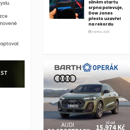
silném startu
slu.
srpna polevuje,
Dow Jones
ázce
přesto uzavřel
bnovené
na rekordu
5 SRPNA, 2026
adaptovat