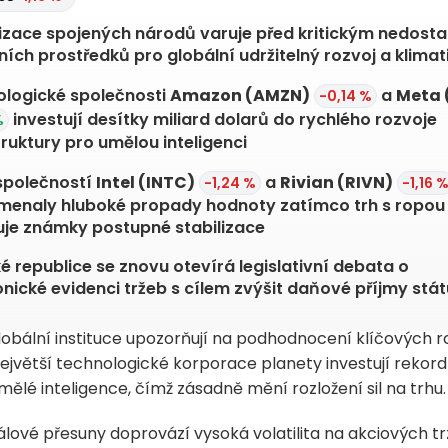
zace spojených národů varuje před kritickým nedost
ních prostředků pro globální udržitelný rozvoj a klimati
logické společnosti
Amazon
(AMZN)
a
Meta
-0,14 %
investují desítky miliard dolarů do rychlého rozvoje
%
truktury pro umělou inteligenci
společností
Intel
(INTC)
a
Rivian
(RIVN)
-1,24 %
-1,16 
enaly hluboké propady hodnoty zatímco trh s ropou
je známky postupné stabilizace
é republice se znovu otevírá legislativní debata o
onické evidenci tržeb s cílem zvýšit daňové příjmy stát
obální instituce upozorňují na podhodnocení klíčových 
největší technologické korporace planety investují rekor
ělé inteligence, čímž zásadně mění rozložení sil na trhu.
álové přesuny doprovází vysoká volatilita na akciových tr