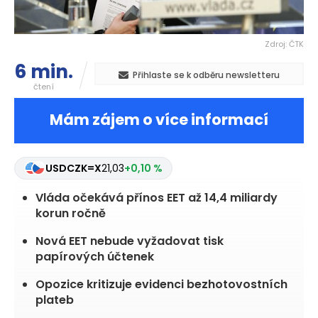
Zdroj: ČTK
6 min.
Přihlaste se k odběru newsletteru
čtení
Mám zájem o více informací
USDCZK=X
21,03
+0,10 %
Vláda očekává přínos EET až 14,4 miliardy
korun ročně
Nová EET nebude vyžadovat tisk
papírových účtenek
Opozice kritizuje evidenci bezhotovostních
plateb