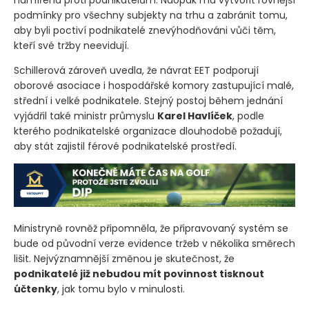
namířena proti podnikatelům. Naopak má vytvořit rovnější
podmínky pro všechny subjekty na trhu a zabránit tomu,
aby byli poctiví podnikatelé znevýhodňováni vůči těm,
kteří své tržby neevidují.
Schillerová zároveň uvedla, že návrat EET podporují
oborové asociace i hospodářské komory zastupující malé,
střední i velké podnikatele. Stejný postoj během jednání
vyjádřil také ministr průmyslu
Karel Havlíček
, podle
kterého podnikatelské organizace dlouhodobě požadují,
aby stát zajistil férové podnikatelské prostředí.
Ministryně rovněž připomněla, že připravovaný systém se
bude od původní verze evidence tržeb v několika směrech
lišit. Nejvýznamnější změnou je skutečnost, že
podnikatelé již nebudou mít povinnost tisknout
účtenky
, jak tomu bylo v minulosti.