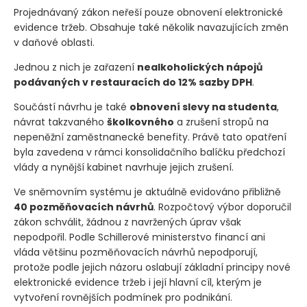
Projednávaný zákon neřeší pouze obnovení elektronické
evidence tržeb. Obsahuje také několik navazujících změn
v daňové oblasti.
Jednou z nich je zařazení
nealkoholických nápojů
podávaných v restauracích do 12% sazby DPH
.
Součástí návrhu je také
obnovení slevy na studenta
,
návrat takzvaného
školkovného
a zrušení stropů na
nepeněžní zaměstnanecké benefity. Právě tato opatření
byla zavedena v rámci konsolidačního balíčku předchozí
vlády a nynější kabinet navrhuje jejich zrušení.
Ve sněmovním systému je aktuálně evidováno přibližně
40 pozměňovacích návrhů
. Rozpočtový výbor doporučil
zákon schválit, žádnou z navržených úprav však
nepodpořil. Podle Schillerové ministerstvo financí ani
vláda většinu pozměňovacích návrhů nepodporují,
protože podle jejich názoru oslabují základní principy nové
elektronické evidence tržeb i její hlavní cíl, kterým je
vytvoření rovnějších podmínek pro podnikání.