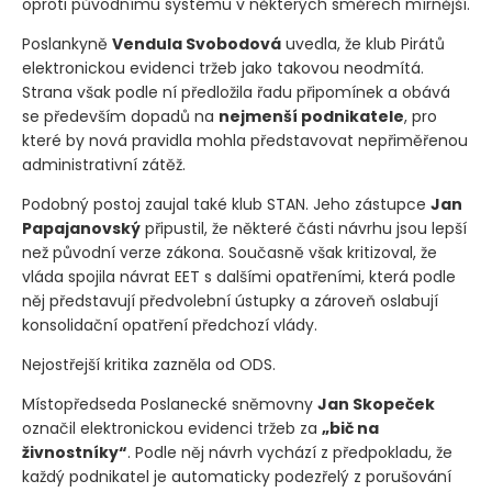
oproti původnímu systému v některých směrech mírnější.
Poslankyně
Vendula Svobodová
uvedla, že klub Pirátů
elektronickou evidenci tržeb jako takovou neodmítá.
Strana však podle ní předložila řadu připomínek a obává
se především dopadů na
nejmenší podnikatele
, pro
které by nová pravidla mohla představovat nepřiměřenou
administrativní zátěž.
Podobný postoj zaujal také klub STAN. Jeho zástupce
Jan
Papajanovský
připustil, že některé části návrhu jsou lepší
než původní verze zákona. Současně však kritizoval, že
vláda spojila návrat EET s dalšími opatřeními, která podle
něj představují předvolební ústupky a zároveň oslabují
konsolidační opatření předchozí vlády.
Nejostřejší kritika zazněla od ODS.
Místopředseda Poslanecké sněmovny
Jan Skopeček
označil elektronickou evidenci tržeb za
„bič na
živnostníky“
. Podle něj návrh vychází z předpokladu, že
každý podnikatel je automaticky podezřelý z porušování