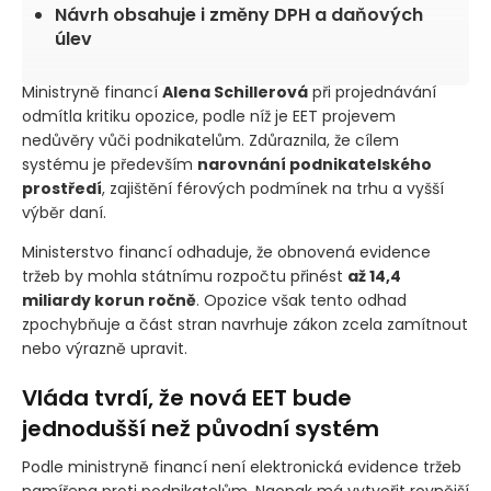
Návrh obsahuje i změny DPH a daňových
úlev
Ministryně financí
Alena Schillerová
při projednávání
odmítla kritiku opozice, podle níž je EET projevem
nedůvěry vůči podnikatelům. Zdůraznila, že cílem
systému je především
narovnání podnikatelského
prostředí
, zajištění férových podmínek na trhu a vyšší
výběr daní.
Ministerstvo financí odhaduje, že obnovená evidence
tržeb by mohla státnímu rozpočtu přinést
až 14,4
miliardy korun ročně
. Opozice však tento odhad
zpochybňuje a část stran navrhuje zákon zcela zamítnout
nebo výrazně upravit.
Vláda tvrdí, že nová EET bude
jednodušší než původní systém
Podle ministryně financí není elektronická evidence tržeb