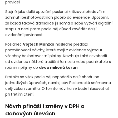
pravidel.
Stejně jako další opoziční poslanci kritizoval především
zahrnutí bezhotovostních plateb do evidence. Upozornil,
že každá taková transakce již sama o sobě vytváří digitální
stopu, a není proto podle něj důvod zavádět další
evidenční povinnost.
Poslanec
Vojtěch Munzar
následně předložil
pozměňovací návrhy, které mají z evidence vyjmout
všechny bezhotovostní platby. Navrhuje také osvobodit
od evidence některá tradiční řemesla nebo podnikatele s
ročními příjmy do
dvou milionů korun
.
Protože se však podle něj nepodařilo najít shodu na
jednotlivých úpravách, navrhl, aby Poslanecká sněmovna
celý zákon zamítla. O tomto návrhu se bude hlasovat až
při třetím čtení.
Návrh přináší i změny v DPH a
daňových úlevách