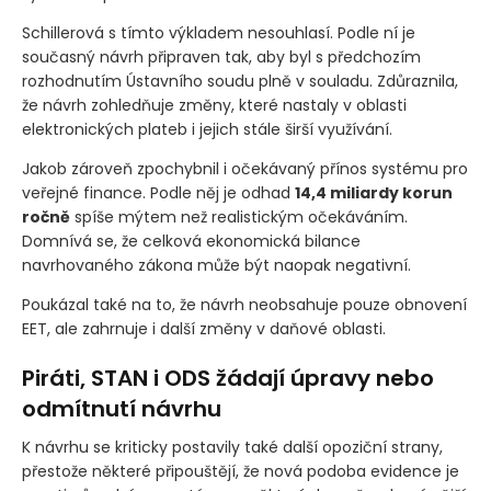
Schillerová s tímto výkladem nesouhlasí. Podle ní je
současný návrh připraven tak, aby byl s předchozím
rozhodnutím Ústavního soudu plně v souladu. Zdůraznila,
že návrh zohledňuje změny, které nastaly v oblasti
elektronických plateb i jejich stále širší využívání.
Jakob zároveň zpochybnil i očekávaný přínos systému pro
veřejné finance. Podle něj je odhad
14,4 miliardy korun
ročně
spíše mýtem než realistickým očekáváním.
Domnívá se, že celková ekonomická bilance
navrhovaného zákona může být naopak negativní.
Poukázal také na to, že návrh neobsahuje pouze obnovení
EET, ale zahrnuje i další změny v daňové oblasti.
Piráti, STAN i ODS žádají úpravy nebo
odmítnutí návrhu
K návrhu se kriticky postavily také další opoziční strany,
přestože některé připouštějí, že nová podoba evidence je