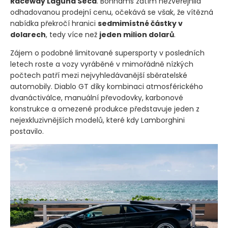
Raceway Laguna Seca
. Bonhams zatím nezveřejnila
odhadovanou prodejní cenu, očekává se však, že vítězná
nabídka překročí hranici
sedmimístné částky v
dolarech
, tedy více než
jeden milion dolarů
.
Zájem o podobné limitované supersporty v posledních
letech roste a vozy vyráběné v mimořádně nízkých
počtech patří mezi nejvyhledávanější sběratelské
automobily. Diablo GT díky kombinaci atmosférického
dvanáctiválce, manuální převodovky, karbonové
konstrukce a omezené produkce představuje jeden z
nejexkluzivnějších modelů, které kdy Lamborghini
postavilo.