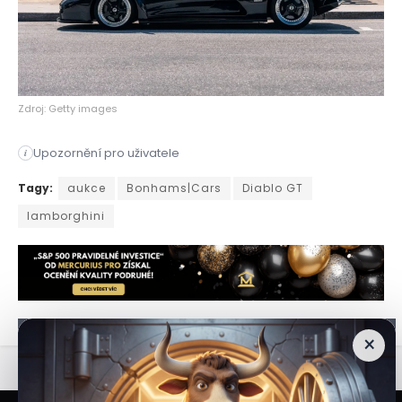
Zdroj: Getty images
Upozornění pro uživatele
i
Jedno z nejvzácnějších moderních Lamborghini zamíří v srpnu
Tagy:
aukce
Bonhams|Cars
Diablo GT
lamborghini
×