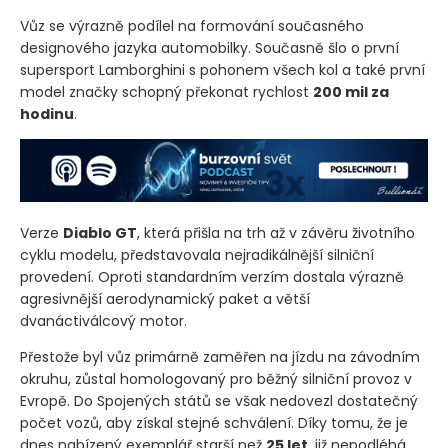
Vůz se výrazně podílel na formování současného
designového jazyka automobilky. Současně šlo o první
supersport Lamborghini s pohonem všech kol a také první
model značky schopný překonat rychlost
200 mil za
hodinu
.
Verze
Diablo GT
, která přišla na trh až v závěru životního
cyklu modelu, představovala nejradikálnější silniční
provedení. Oproti standardním verzím dostala výrazně
agresivnější aerodynamický paket a větší
dvanáctiválcový motor.
Přestože byl vůz primárně zaměřen na jízdu na závodním
okruhu, zůstal homologovaný pro běžný silniční provoz v
Evropě. Do Spojených států se však nedovezl dostatečný
počet vozů, aby získal stejné schválení. Díky tomu, že je
dnes nabízený exemplář starší než
25 let
, již nepodléhá