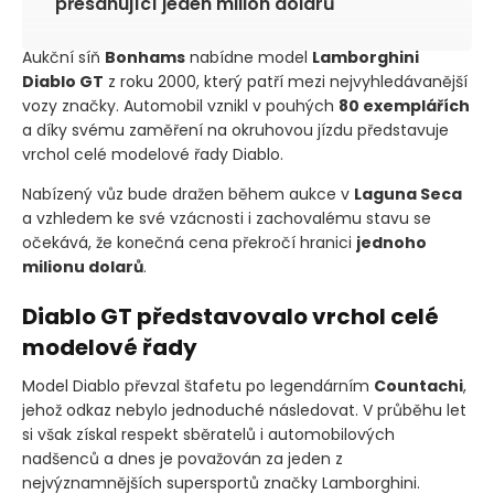
přesahující jeden milion dolarů
Aukční síň
Bonhams
nabídne model
Lamborghini
Diablo GT
z roku 2000, který patří mezi nejvyhledávanější
vozy značky. Automobil vznikl v pouhých
80 exemplářích
a díky svému zaměření na okruhovou jízdu představuje
vrchol celé modelové řady Diablo.
Nabízený vůz bude dražen během aukce v
Laguna Seca
a vzhledem ke své vzácnosti i zachovalému stavu se
očekává, že konečná cena překročí hranici
jednoho
milionu dolarů
.
Diablo GT představovalo vrchol celé
modelové řady
Model Diablo převzal štafetu po legendárním
Countachi
,
jehož odkaz nebylo jednoduché následovat. V průběhu let
si však získal respekt sběratelů i automobilových
nadšenců a dnes je považován za jeden z
nejvýznamnějších supersportů značky Lamborghini.