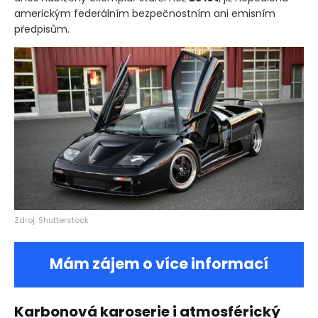
americkým federálním bezpečnostním ani emisním
předpisům.
Zdroj: Shutterstock
Mám zájem o více informací
Karbonová karoserie i atmosférický