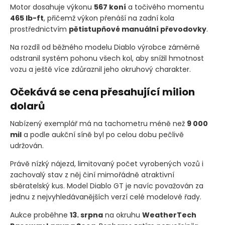
Motor dosahuje výkonu
567 koní
a točivého momentu
465 lb-ft
, přičemž výkon přenáší na zadní kola
prostřednictvím
pětistupňové manuální převodovky
.
Na rozdíl od běžného modelu Diablo výrobce záměrně
odstranil systém pohonu všech kol, aby snížil hmotnost
vozu a ještě více zdůraznil jeho okruhový charakter.
Očekává se cena přesahující milion
dolarů
Nabízený exemplář má na tachometru méně než
9 000
mil
a podle aukční síně byl po celou dobu pečlivě
udržován.
Právě nízký nájezd, limitovaný počet vyrobených vozů i
zachovalý stav z něj činí mimořádně atraktivní
sběratelský kus. Model Diablo GT je navíc považován za
jednu z nejvyhledávanějších verzí celé modelové řady.
Aukce proběhne
13. srpna
na okruhu
WeatherTech