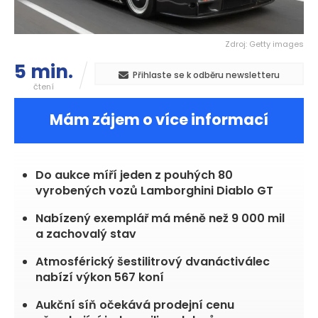
Zdroj: Getty images
5 min.
Přihlaste se k odběru newsletteru
čtení
Mám zájem o více informací
Do aukce míří jeden z pouhých 80
vyrobených vozů Lamborghini Diablo GT
Nabízený exemplář má méně než 9 000 mil
a zachovalý stav
Atmosférický šestilitrový dvanáctiválec
nabízí výkon 567 koní
Aukční síň očekává prodejní cenu