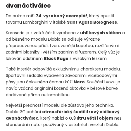
dvanáctiválec
Do aukce míří
74. vyrobený exemplář
, který opustil
továrnu Lamborghini v italské
Sant’Agata Bolognese
.
Karoserie je z velké části vyrobena z
uhlíkových vláken
a
od běžného modelu Diablo se odlišuje výrazně
přepracovanou přídí, tvarovanější kapotou, rozšířenými
zadními blatníky i větším zadním difuzorem. Celý vůz je
lakován odstínem
Black Rage
s vysokým leskem.
Také interiér odpovídá exkluzivnímu charakteru modelu.
Sportovní sedadla vybavená závodními vícebodovými
pásy jsou čalouněna černou kůží
Nero
. Součástí vozu je
navíc vzácná originální kožená aktovka v béžové barvě
dodávaná přímo automobilkou.
Největší předností modelu ale zůstává jeho technika.
Diablo GT pohání
atmosférický šestilitrový vidlicový
dvanáctiválec
, který nabízí o
0,3 litru větší objem
než
standardní motor používaný v ostatních verzích Diablo.