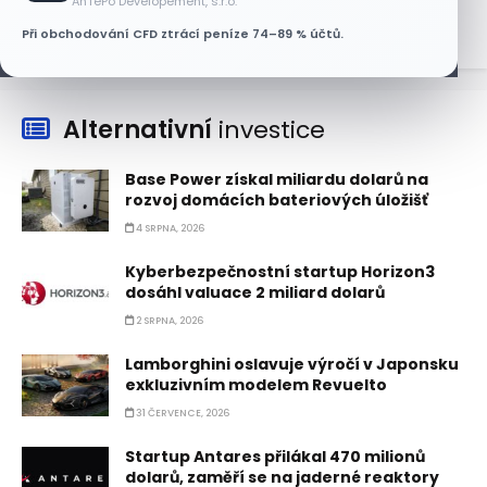
AnTePo Developement, s.r.o.
Při obchodování CFD ztrácí peníze 74–89 % účtů.
Alternativní
investice
Base Power získal miliardu dolarů na
rozvoj domácích bateriových úložišť
4 SRPNA, 2026
Kyberbezpečnostní startup Horizon3
dosáhl valuace 2 miliard dolarů
2 SRPNA, 2026
Lamborghini oslavuje výročí v Japonsku
exkluzivním modelem Revuelto
31 ČERVENCE, 2026
Startup Antares přilákal 470 milionů
dolarů, zaměří se na jaderné reaktory