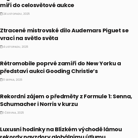
míří do celosvětové aukce
24 LISTOPADU, 2025
ALTERNATIVNÍ INVESTICE
Ztracené mistrovské dílo Audemars Piguet se
vrací na světlo světa
4 LISTOPADU, 2025
ALTERNATIVNÍ INVESTICE
Rétromobile poprvé zamíří do New Yorku a
představí aukci Gooding Christie’s
11 SRPNA, 2025
ALTERNATIVNÍ INVESTICE
Rekordní zájem o předměty z Formule 1: Senna,
Schumacher i Norris v kurzu
1 ČERVNA, 2025
ALTERNATIVNÍ INVESTICE
Luxusní hodinky na Blízkém východě lámou
rekordy navzdory globálnímu útlumu