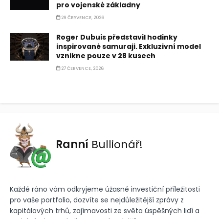
pro vojenské základny
29 ČERVENCE, 2026
Roger Dubuis představil hodinky
inspirované samuraji. Exkluzivní model
vznikne pouze v 28 kusech
27 ČERVENCE, 2026
Ranní
Bullionář!
Každé ráno vám odkryjeme úžasné investiční příležitosti
pro vaše portfolio, dozvíte se nejdůležitější zprávy z
kapitálových trhů, zajímavosti ze světa úspěšných lidí a