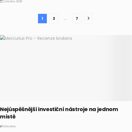
2 ÚNORA, 2025
1
2
…
7
Nejúspěšnější investiční nástroje na jednom
místě
REKLAMA