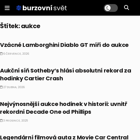
Štítek:
aukce
ALTERNATIVNÍ INVESTICE
Vzácné Lamborghini Diablo GT míří do aukce
6 ČERVENCE, 2026
ALTERNATIVNÍ INVESTICE
Aukční síň Sotheby’s hlásí absolutní rekord za
hodinky Cartier Crash
27 DUBNA, 2026
ALTERNATIVNÍ INVESTICE
Nejvýnosnější aukce hodinek v historii: uvnitř
rekordní Decade One od Phillips
3 PROSINCE, 2025
ALTERNATIVNÍ INVESTICE
Legendární filmová auta z Movie Car Central