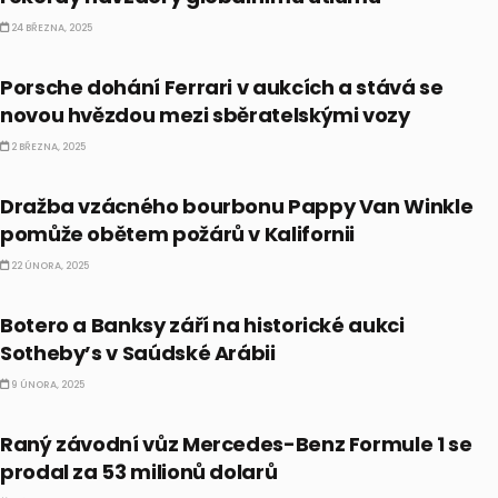
24 BŘEZNA, 2025
ALTERNATIVNÍ INVESTICE
Porsche dohání Ferrari v aukcích a stává se
novou hvězdou mezi sběratelskými vozy
2 BŘEZNA, 2025
ALTERNATIVNÍ INVESTICE
Dražba vzácného bourbonu Pappy Van Winkle
pomůže obětem požárů v Kalifornii
22 ÚNORA, 2025
ALTERNATIVNÍ INVESTICE
Botero a Banksy září na historické aukci
Sotheby’s v Saúdské Arábii
9 ÚNORA, 2025
ALTERNATIVNÍ INVESTICE
Raný závodní vůz Mercedes-Benz Formule 1 se
prodal za 53 milionů dolarů