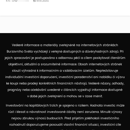
REKLAMA
Veškeré informace a materiály zveřejněné na internetových stránkách
Burzovního Světa vycházejí z veřejně dostupných a důvěryhodných zdrojů. Při
jejich zpracování je postupováno s odbornou péčí a cílem poskytovat čtenářům
objektivní, aktuální a srozumitelné informace. Obsah internetových stránek
slouží výhradně k informačním a vzdělávacím účelům. Nepředstavuje
individuální investiční doporučení, investiční poradenství ani nabídku či výzvu
ke koupi nebo prodeji konkrétních finančních nástrojů. Veškeré názory, odhady,
prognózy nebo očekávání uvedené v článcích vyjadřují informace dostupné
v době jejich zveřejnění a mohou se v čase měnit.
Investování na kapitálových trzích je spojeno s rizikem. Hodnota investic může
růst i klesat a návratnost investované částky není zaručena. Minulé výnosy
nejsou zárukou výnosů budoucích. Před přijetím jakéhokoli investičního
rozhodnutí doporučujeme posoudit vlastní finanční situaci, investiční cíle