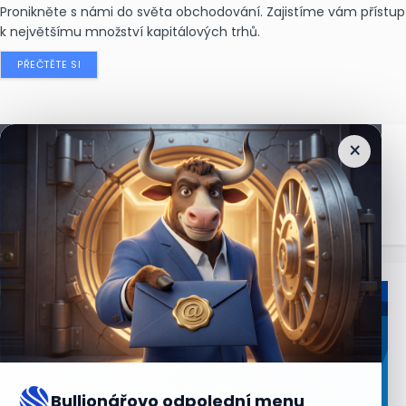
Pronikněte s námi do světa obchodování. Zajistíme vám přístup
k největšímu množství kapitálových trhů.
PŘEČTĚTE SI
×
Nejčtenější
zprávy
Bullionářovo odpolední menu