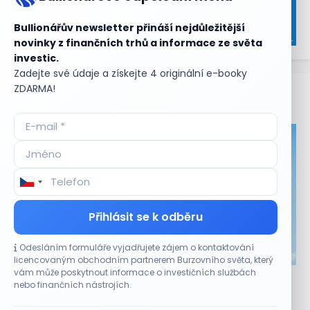
Bullionářův newsletter přináší nejdůležitější
novinky z finančních trhů a informace ze světa
investic.
Zadejte své údaje a získejte 4 originální e-booky
ZDARMA!
Aktuální
příležitosti
Přihlásit se k odběru
Odesláním formuláře vyjadřujete zájem o kontaktování
CO HÝBE TRHEM
licencovaným obchodním partnerem Burzovního světa, který
vám může poskytnout informace o investičních službách
Akcie Micron klesají, ale nejhoršímu výprodeji
nebo finančních nástrojích.
paměťových čipů unikly