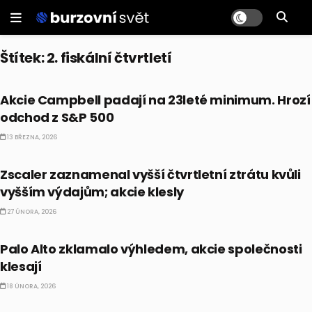
Štítek:
2. fiskální čtvrtletí
VÝSLEDKY
Akcie Campbell padají na 23leté minimum. Hrozí
odchod z S&P 500
13 BŘEZNA, 2026
AKCIE
Zscaler zaznamenal vyšší čtvrtletní ztrátu kvůli
vyšším výdajům; akcie klesly
27 ÚNORA, 2026
AKCIE
Palo Alto zklamalo výhledem, akcie společnosti
klesají
18 ÚNORA, 2026
AKCIE