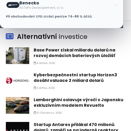
Benecko
›
AnTePo Developement, s.r.o.
Při obchodování CFD ztrácí peníze 74–89 % účtů.
Alternativní
investice
Base Power získal miliardu dolarů na
rozvoj domácích bateriových úložišť
4 SRPNA, 2026
Kyberbezpečnostní startup Horizon3
dosáhl valuace 2 miliard dolarů
2 SRPNA, 2026
Lamborghini oslavuje výročí v Japonsku
exkluzivním modelem Revuelto
31 ČERVENCE, 2026
Startup Antares přilákal 470 milionů
dolarů, zaměří se na jaderné reaktory