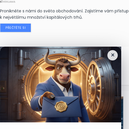
REKLAMA
Pronikněte s námi do světa obchodování. Zajistíme vám přístup
k největšímu množství kapitálových trhů.
PŘEČTĚTE SI
×
Nejčtenější
zprávy