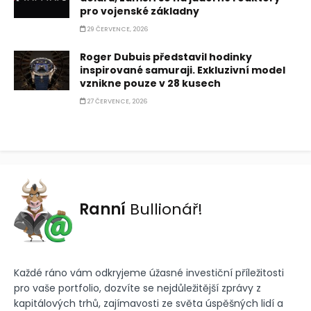
pro vojenské základny
29 ČERVENCE, 2026
Roger Dubuis představil hodinky
inspirované samuraji. Exkluzivní model
vznikne pouze v 28 kusech
27 ČERVENCE, 2026
Ranní
Bullionář!
Každé ráno vám odkryjeme úžasné investiční příležitosti
pro vaše portfolio, dozvíte se nejdůležitější zprávy z
kapitálových trhů, zajímavosti ze světa úspěšných lidí a