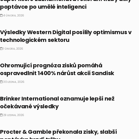
poptávce po umělé inteligenci
4 ÚNORA, 2026
AKCIE
Výsledky Western Digital posílily optimismus v
technologickém sektoru
1 ÚNORA, 2026
AKCIE
Ohromující prognóza zisků pomáhá
ospravedlnit 1400% nárůst akcií Sandisk
30 LEDNA, 2026
AKCIE
Brinker International oznamuje lepší než
očekávané výsledky
29 LEDNA, 2026
AKCIE
Procter & Gamble překonala zisky, slabší