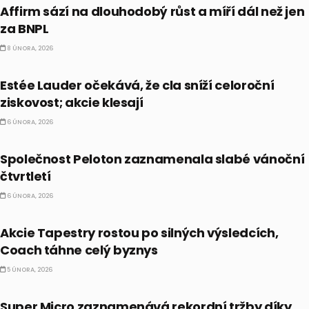
Affirm sází na dlouhodobý růst a míří dál než jen
za BNPL
8 ÚNORA, 2026
AKCIE
Estée Lauder očekává, že cla sníží celoroční
ziskovost; akcie klesají
6 ÚNORA, 2026
AKCIE
Společnost Peloton zaznamenala slabé vánoční
čtvrtletí
6 ÚNORA, 2026
AKCIE
Akcie Tapestry rostou po silných výsledcích,
Coach táhne celý byznys
5 ÚNORA, 2026
AKCIE
Super Micro zaznamenává rekordní tržby díky