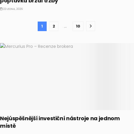
poptávka brzdí tržby
22 LEDNA, 2026
1
2
…
10
Nejúspěšnější investiční nástroje na jednom
místě