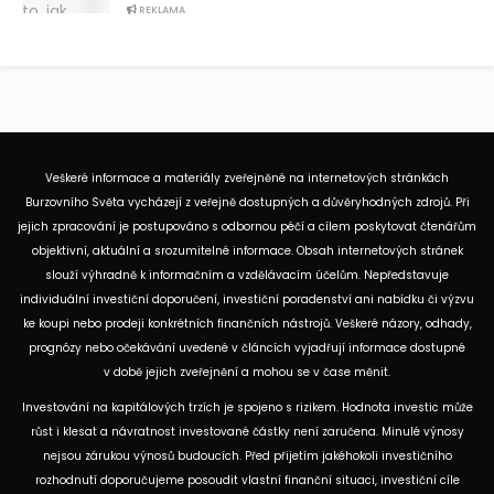
REKLAMA
Veškeré informace a materiály zveřejněné na internetových stránkách
Burzovního Světa vycházejí z veřejně dostupných a důvěryhodných zdrojů. Při
jejich zpracování je postupováno s odbornou péčí a cílem poskytovat čtenářům
objektivní, aktuální a srozumitelné informace. Obsah internetových stránek
slouží výhradně k informačním a vzdělávacím účelům. Nepředstavuje
individuální investiční doporučení, investiční poradenství ani nabídku či výzvu
ke koupi nebo prodeji konkrétních finančních nástrojů. Veškeré názory, odhady,
prognózy nebo očekávání uvedené v článcích vyjadřují informace dostupné
v době jejich zveřejnění a mohou se v čase měnit.
Investování na kapitálových trzích je spojeno s rizikem. Hodnota investic může
růst i klesat a návratnost investované částky není zaručena. Minulé výnosy
nejsou zárukou výnosů budoucích. Před přijetím jakéhokoli investičního
rozhodnutí doporučujeme posoudit vlastní finanční situaci, investiční cíle