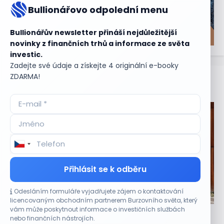
Bullionářovo odpolední menu
Bullionářův newsletter přináší nejdůležitější
novinky z finančních trhů a informace ze světa
investic.
Zadejte své údaje a získejte 4 originální e-booky
ZDARMA!
Aktuální
příležitosti
Přihlásit se k odběru
Odesláním formuláře vyjadřujete zájem o kontaktování
CO HÝBE TRHEM
licencovaným obchodním partnerem Burzovního světa, který
vám může poskytnout informace o investičních službách
Tesla míří na obrovský trh samořiditelných aut.
nebo finančních nástrojích.