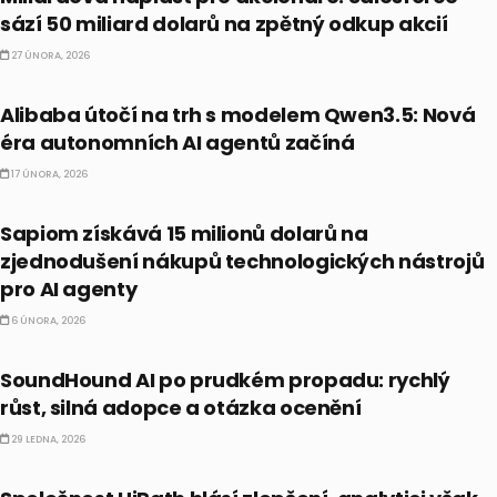
sází 50 miliard dolarů na zpětný odkup akcií
27 ÚNORA, 2026
AI
Alibaba útočí na trh s modelem Qwen3.5: Nová
éra autonomních AI agentů začíná
17 ÚNORA, 2026
ALTERNATIVNÍ INVESTICE
Sapiom získává 15 milionů dolarů na
zjednodušení nákupů technologických nástrojů
pro AI agenty
6 ÚNORA, 2026
AI
SoundHound AI po prudkém propadu: rychlý
růst, silná adopce a otázka ocenění
29 LEDNA, 2026
AI