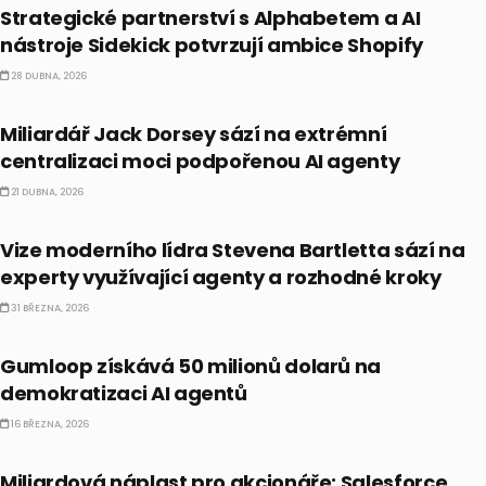
Strategické partnerství s Alphabetem a AI
nástroje Sidekick potvrzují ambice Shopify
28 DUBNA, 2026
BUSINESS
Miliardář Jack Dorsey sází na extrémní
centralizaci moci podpořenou AI agenty
21 DUBNA, 2026
BUSINESS
Vize moderního lídra Stevena Bartletta sází na
experty využívající agenty a rozhodné kroky
31 BŘEZNA, 2026
ALTERNATIVNÍ INVESTICE
Gumloop získává 50 milionů dolarů na
demokratizaci AI agentů
16 BŘEZNA, 2026
AKCIE
Miliardová náplast pro akcionáře: Salesforce