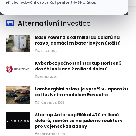
Při obchodování CFD ztrácí peníze 74–89 % účtů.
Alternativní
investice
Base Power získal miliardu dolarů na
rozvoj domácích bateriových úložišť
4 SRPNA, 2026
Kyberbezpečnostní startup Horizon3
dosáhl valuace 2 miliard dolarů
2 SRPNA, 2026
Lamborghini oslavuje výročí v Japonsku
exkluzivním modelem Revuelto
31 ČERVENCE, 2026
Startup Antares přilákal 470 milionů
dolarů, zaměří se na jaderné reaktory
pro vojenské základny
29 ČERVENCE, 2026