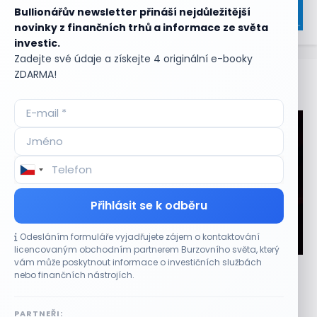
Bullionářův newsletter přináší nejdůležitější
novinky z finančních trhů a informace ze světa
investic.
Zadejte své údaje a získejte 4 originální e-booky
ZDARMA!
Aktuální
příležitosti
Přihlásit se k odběru
Odesláním formuláře vyjadřujete zájem o kontaktování
CO HÝBE TRHEM
licencovaným obchodním partnerem Burzovního světa, který
vám může poskytnout informace o investičních službách
Plány Starlinku srazily akcie T-Mobile, AT&T a
nebo finančních nástrojích.
Verizonu
6 SRPNA, 2026
PARTNEŘI: