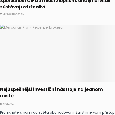
Společnost UiPath hlásí zlepšení, analytici však
zůstávají zdrženliví
14 PROSINCE, 2025
Nejúspěšnější investiční nástroje na jednom
místě
REKLAMA
Pronikněte s námi do světa obchodování. Zajistíme vám přístup