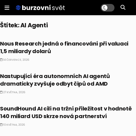
Štítek:
AI Agenti
ALTERNATIVNÍ INVESTICE
Nous Research jedná o financování při valuaci
1,5 miliardy dolarů
14 ČERVENCE, 2026
AI
Nastupující éra autonomních AI agentů
dramaticky zvyšuje odbyt čipů od AMD
27 KVĚTNA, 2026
AI
SoundHound AI cílí na tržní příležitost v hodnotě
140 miliard USD skrze nová partnerství
10 KVĚTNA, 2026
AI