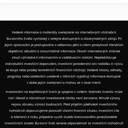
Veškeré informace a materiály zveřejněné na internetových stránkách
Burzovního Světa vycházejí z veřejně dostupných a důvěryhodných zdrojů. Při
jejich zpracování je postupováno s odbornou péčí a cílem poskytovat čtenářům
objektivní, aktuální a srozumitelné informace. Obsah internetových stránek
slouží výhradně k informačním a vzdělávacím účelům. Nepředstavuje
individuální investiční doporučení, investiční poradenství ani nabídku či výzvu
ke koupi nebo prodeji konkrétních finančních nástrojů. Veškeré názory, odhady,
prognózy nebo očekávání uvedené v článcích vyjadřují informace dostupné
v době jejich zveřejnění a mohou se v čase měnit.
Investování na kapitálových trzích je spojeno s rizikem. Hodnota investic může
růst i klesat a návratnost investované částky není zaručena. Minulé výnosy
nejsou zárukou výnosů budoucích. Před přijetím jakéhokoli investičního
rozhodnutí doporučujeme posoudit vlastní finanční situaci, investiční cíle
a toleranci k riziku, případně využít služeb licencovaného poskytovatele
investičních služeb. Burzovní Svět nenese odpovědnost za investiční rozhodnutí