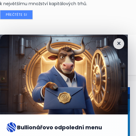
k největšímu množství kapitálových trhů.
PŘEČTĚTE SI
×
Nejčtenější
zprávy
Bullionářovo odpolední menu