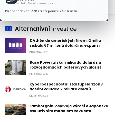
›
AnTePo Developement, s.r.o.
Při obchodování CFD ztrácí peníze 77,7 % účtů.
Alternativní
investice
Z Athén do amerických firem. Omilia
získala 67 milionů dolarů na expanzi
6 SRPNA, 2026
Base Power získal miliardu dolarů na
rozvoj domácích bateriových úložišť
4 SRPNA, 2026
Kyberbezpečnostní startup Horizon3
dosáhl valuace 2 miliard dolarů
2 SRPNA, 2026
Lamborghini oslavuje výročí v Japonsku
exkluzivním modelem Revuelto