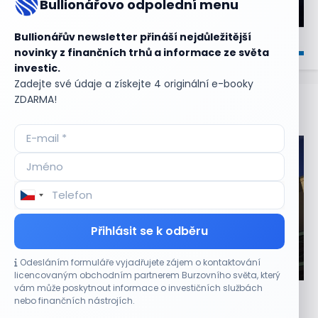
Bullionářovo odpolední menu
Bullionářův newsletter přináší nejdůležitější
novinky z finančních trhů a informace ze světa
investic.
Zadejte své údaje a získejte 4 originální e-booky
ZDARMA!
Aktuální
příležitosti
Přihlásit se k odběru
Odesláním formuláře vyjadřujete zájem o kontaktování
CO HÝBE TRHEM
licencovaným obchodním partnerem Burzovního světa, který
vám může poskytnout informace o investičních službách
Dick’s Sporting Goods letos roste o pět %, Foot
nebo finančních nástrojích.
Locker se mění