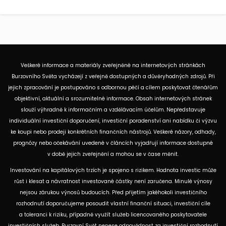
Veškeré informace a materiály zveřejněné na internetových stránkách
Burzovního Světa vycházejí z veřejně dostupných a důvěryhodných zdrojů. Při
jejich zpracování je postupováno s odbornou péčí a cílem poskytovat čtenářům
objektivní, aktuální a srozumitelné informace. Obsah internetových stránek
slouží výhradně k informačním a vzdělávacím účelům. Nepředstavuje
individuální investiční doporučení, investiční poradenství ani nabídku či výzvu
ke koupi nebo prodeji konkrétních finančních nástrojů. Veškeré názory, odhady,
prognózy nebo očekávání uvedené v článcích vyjadřují informace dostupné
v době jejich zveřejnění a mohou se v čase měnit.
Investování na kapitálových trzích je spojeno s rizikem. Hodnota investic může
růst i klesat a návratnost investované částky není zaručena. Minulé výnosy
nejsou zárukou výnosů budoucích. Před přijetím jakéhokoli investičního
rozhodnutí doporučujeme posoudit vlastní finanční situaci, investiční cíle
a toleranci k riziku, případně využít služeb licencovaného poskytovatele
investičních služeb. Burzovní Svět nenese odpovědnost za investiční rozhodnutí