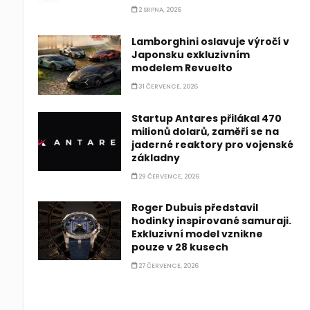
2 SRPNA, 2026
Lamborghini oslavuje výročí v
Japonsku exkluzivním
modelem Revuelto
31 ČERVENCE, 2026
Startup Antares přilákal 470
milionů dolarů, zaměří se na
jaderné reaktory pro vojenské
základny
29 ČERVENCE, 2026
Roger Dubuis představil
hodinky inspirované samuraji.
Exkluzivní model vznikne
pouze v 28 kusech
27 ČERVENCE, 2026