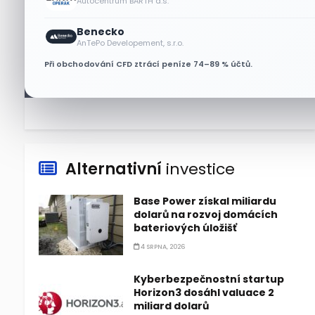
Autocentrum BARTH a.s.
7 SRPNA, 2026
Benecko
Tesla míří na obrovský trh
AnTePo Developement, s.r.o.
samořiditelných aut. Akcie
Při obchodování CFD ztrácí peníze 74–89 % účtů.
reagují růstem
7 SRPNA, 2026
Alternativní
investice
Base Power získal miliardu
dolarů na rozvoj domácích
bateriových úložišť
4 SRPNA, 2026
Kyberbezpečnostní startup
Horizon3 dosáhl valuace 2
miliard dolarů