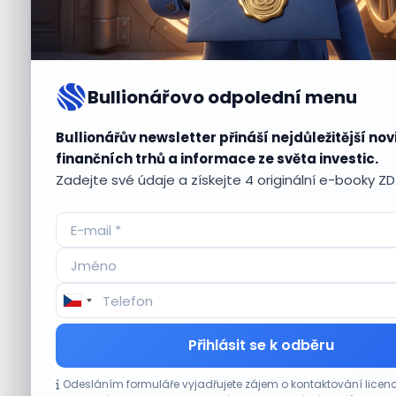
Bullionářovo odpolední menu
Bullionářův newsletter přináší nejdůležitější nov
Aktuální
příležitosti
finančních trhů a informace ze světa investic.
Zadejte své údaje a získejte 4 originální e-booky Z
CO HÝBE TRHEM
Přihlásit se k odběru
Výsledky společností jsou silné. Proč to
Odesláním formuláře vyjadřujete zájem o kontaktování lic