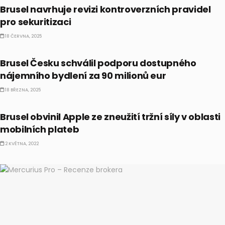
Brusel navrhuje revizi kontroverzních pravidel
pro sekuritizaci
18 ČERVNA, 2025
ČESKO
Brusel Česku schválil podporu dostupného
nájemního bydlení za 90 milionů eur
18 BŘEZNA, 2025
AKCIE
Brusel obvinil Apple ze zneužití tržní síly v oblasti
mobilních plateb
2 KVĚTNA, 2022