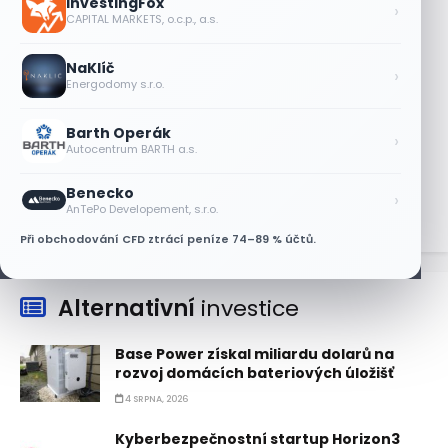
InvestingFox
›
9 SRPNA, 2026
CAPITAL MARKETS, o.c.p., a.s.
Výsledky společností jsou silné. Proč to
NaKlíč
akciový trh zatím neoceňuje?
›
Energodomy s.r.o.
8 SRPNA, 2026
Barth Operák
Objednávky DoorDash vzrostly téměř o
›
Autocentrum BARTH a.s.
28 %, akcie rostou
8 SRPNA, 2026
Benecko
›
AnTePo Developement, s.r.o.
Při obchodování CFD ztrácí peníze 74–89 % účtů.
Alternativní
investice
Base Power získal miliardu dolarů na
rozvoj domácích bateriových úložišť
4 SRPNA, 2026
Kyberbezpečnostní startup Horizon3