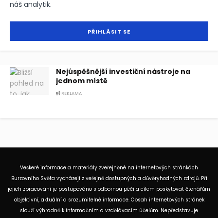
náš analytik.
Nejúspěšnější investiční nástroje na
jednom místě
REKLAMA
Veškeré informace a materiály zveřejněné na internetových stránkách
Burzovního Světa vycházejí z veřejně dostupných a důvěryhodných zdrojů. Při
jejich zpracování je postupováno s odbornou péčí a cílem poskytovat čtenářům
objektivní, aktuální a srozumitelné informace. Obsah internetových stránek
slouží výhradně k informačním a vzdělávacím účelům. Nepředstavuje