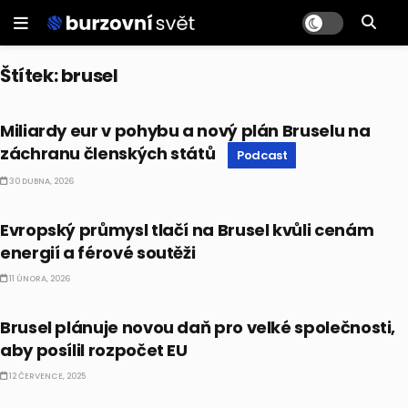
Štítek:
brusel
PODCAST
Miliardy eur v pohybu a nový plán Bruselu na
záchranu členských států
Podcast
30 DUBNA, 2026
EKONOMIKA
Evropský průmysl tlačí na Brusel kvůli cenám
energií a férové soutěži
11 ÚNORA, 2026
EKONOMIKA
Brusel plánuje novou daň pro velké společnosti,
aby posílil rozpočet EU
12 ČERVENCE, 2025
EKONOMIKA