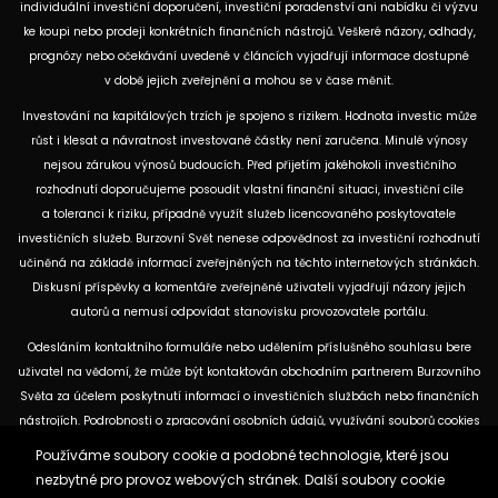
individuální investiční doporučení, investiční poradenství ani nabídku či výzvu
ke koupi nebo prodeji konkrétních finančních nástrojů. Veškeré názory, odhady,
prognózy nebo očekávání uvedené v článcích vyjadřují informace dostupné
v době jejich zveřejnění a mohou se v čase měnit.
Investování na kapitálových trzích je spojeno s rizikem. Hodnota investic může
růst i klesat a návratnost investované částky není zaručena. Minulé výnosy
nejsou zárukou výnosů budoucích. Před přijetím jakéhokoli investičního
rozhodnutí doporučujeme posoudit vlastní finanční situaci, investiční cíle
a toleranci k riziku, případně využít služeb licencovaného poskytovatele
investičních služeb. Burzovní Svět nenese odpovědnost za investiční rozhodnutí
učiněná na základě informací zveřejněných na těchto internetových stránkách.
Diskusní příspěvky a komentáře zveřejněné uživateli vyjadřují názory jejich
autorů a nemusí odpovídat stanovisku provozovatele portálu.
Odesláním kontaktního formuláře nebo udělením příslušného souhlasu bere
uživatel na vědomí, že může být kontaktován obchodním partnerem Burzovního
Světa za účelem poskytnutí informací o investičních službách nebo finančních
nástrojích. Podrobnosti o zpracování osobních údajů, využívání souborů cookies
a obchodních partnerech jsou uvedeny v příslušných dokumentech
Používáme soubory cookie a podobné technologie, které jsou
dostupných na těchto internetových stránkách. U jednotlivých článků mohou
nezbytné pro provoz webových stránek. Další soubory cookie
být uvedeny informace o použitých zdrojích, datu původní analýzy nebo datu,