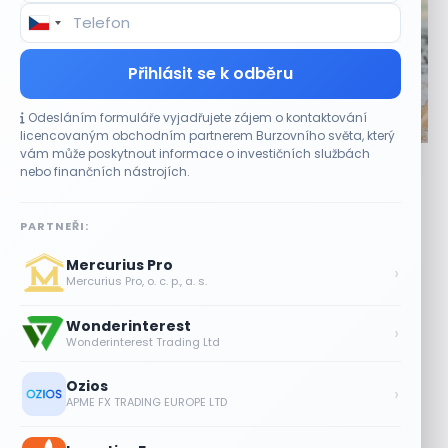
Přihlásit se k odběru
Odesláním formuláře vyjadřujete zájem o kontaktování
CO HÝBE TRHEM
licencovaným obchodním partnerem Burzovního světa, který
vám může poskytnout informace o investičních službách
Optimismus investorů podle Bank of America
nebo finančních nástrojích.
dosáhl maxima od roku 2021
9 SRPNA, 2026
PARTNEŘI:
Indikátor vystoupal hluboko nad hranici osmi bodů
Mercurius Pro
Optimismus investorů se podle interního ukazatele Bank
›
Mercurius Pro, o. c. p., a. s.
of America (BAC) dostal na nejvyšší...
Wonderinterest
Etsy překonala odhady tržeb, objem
›
Wonderinterest Trading Ltd
prodejů vzrostl meziročně o 7,5 %
9 SRPNA, 2026
Ozios
›
APME FX TRADING EUROPE LTD
Partnerství s Googlem zvedlo akcie
Oracle za dva týdny o 27 %