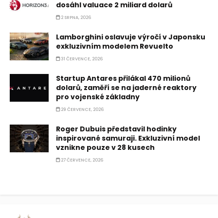
dosáhl valuace 2 miliard dolarů
2 SRPNA, 2026
Lamborghini oslavuje výročí v Japonsku
exkluzivním modelem Revuelto
31 ČERVENCE, 2026
Startup Antares přilákal 470 milionů
dolarů, zaměří se na jaderné reaktory
pro vojenské základny
29 ČERVENCE, 2026
Roger Dubuis představil hodinky
inspirované samuraji. Exkluzivní model
vznikne pouze v 28 kusech
27 ČERVENCE, 2026