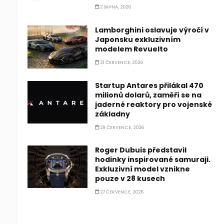
2 SRPNA, 2026
Lamborghini oslavuje výročí v
Japonsku exkluzivním
modelem Revuelto
31 ČERVENCE, 2026
Startup Antares přilákal 470
milionů dolarů, zaměří se na
jaderné reaktory pro vojenské
základny
29 ČERVENCE, 2026
Roger Dubuis představil
hodinky inspirované samuraji.
Exkluzivní model vznikne
pouze v 28 kusech
27 ČERVENCE, 2026