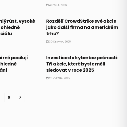
4 LEDNA, 2026
AKCIE
lý růst, vysoké
Rozdělí CrowdStrike své akcie
 ohledně
jako další firma na americkém
ciálu
trhu?
30 ČERVNA, 2025
CO HÝBE TRHEM
rně posilují
Investice do kyberbezpečnosti:
ohledně
Tři akcie, které byste měli
ání
sledovat v roce 2025
26 KVĚTNA, 2025
5