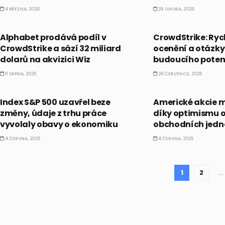
4 BŘEZNA, 2026
28 ÚNORA, 2026
AI
AKCIE
Alphabet prodává podíl v
CrowdStrike: Rych
CrowdStrike a sází 32 miliard
ocenění a otázky
dolarů na akvizici Wiz
budoucího poten
11 SRPNA, 2025
26 ČERVENCE, 2025
BULLIONÁŘ RECAP
BULLIONÁŘ OPEN
Index S&P 500 uzavřel beze
Americké akcie mí
změny, údaje z trhu práce
díky optimismu 
vyvolaly obavy o ekonomiku
obchodních jedn
4 ČERVNA, 2025
4 ČERVNA, 2025
1
2
…