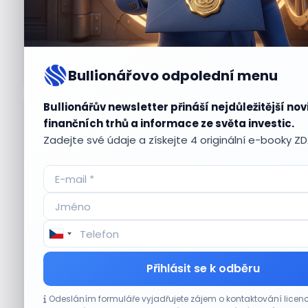
Bullionářovo odpolední menu
Bullionářův newsletter přináší nejdůležitější nov
Aktuální
příležitosti
finančních trhů a informace ze světa investic.
Zadejte své údaje a získejte 4 originální e-booky Z
CO HÝBE TRHEM
Přihlásit se k odběru
Plány Starlinku srazily akcie T-Mobile, AT&T
Odesláním formuláře vyjadřujete zájem o kontaktování lic