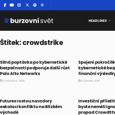
HEADLINES
Štítek:
crowdstrike
AI
AI
Silná poptávka po kybernetické
Spojení pokročilé
bezpečnosti podporuje další růst
kybernetické bez
Palo Alto Networks
finanční výsledk
17 ČERVENCE, 2026
12 ČERVNA, 2026
BULLIONÁŘ PM
AI
Futures rostou navzdory
Investiční příleži
eskalaci konfliktu na Blízkém
byste neměli ign
východě
propad CrowdStr