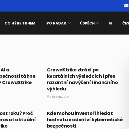
CO HÝBE TRHEM
IPO RADAR
ÚSPĚCH
AI
ČE
AI
 AI a
CrowdStrike ztrácí po
pečnosti táhne
kvartálních výsledcích i přes
y CrowdStrike
razantní navýšení finančního
výhledu
8 ČERVNA, 2026
AI
tost roku? Proč
Kde mohou investoři hledat
orovat aktuální
hodnotu v odvětví kybernetické
ike
bezpečnosti