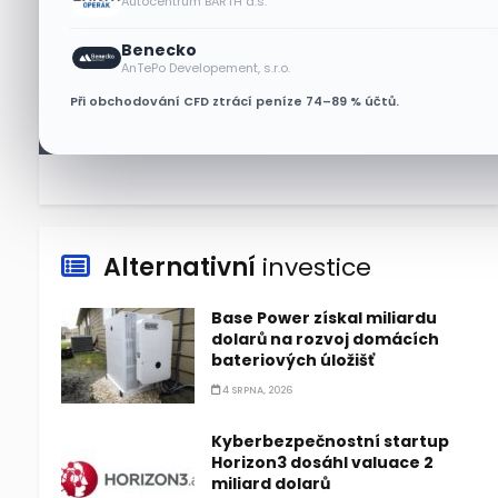
Autocentrum BARTH a.s.
6 SRPNA, 2026
Benecko
Micron posílil o 7,6 % a zvýšil
AnTePo Developement, s.r.o.
podíl na trhu DRAM
Při obchodování CFD ztrácí peníze 74–89 % účtů.
5 SRPNA, 2026
Alternativní
investice
Base Power získal miliardu
dolarů na rozvoj domácích
bateriových úložišť
4 SRPNA, 2026
Kyberbezpečnostní startup
Horizon3 dosáhl valuace 2
miliard dolarů