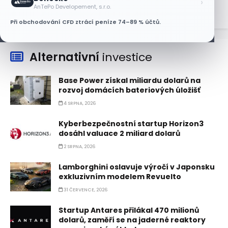
›
AnTePo Developement, s.r.o.
Při obchodování CFD ztrácí peníze 74–89 % účtů.
Alternativní
investice
Base Power získal miliardu dolarů na
rozvoj domácích bateriových úložišť
4 SRPNA, 2026
Kyberbezpečnostní startup Horizon3
dosáhl valuace 2 miliard dolarů
2 SRPNA, 2026
Lamborghini oslavuje výročí v Japonsku
exkluzivním modelem Revuelto
31 ČERVENCE, 2026
Startup Antares přilákal 470 milionů
dolarů, zaměří se na jaderné reaktory