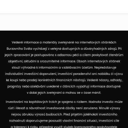
Veškeré informace a materiály zveřejněné na internetových stránkách
Burzovního Světa vycházejí z veřejně dostupných a důvěryhodných zdrojů. Při
jejich zpracování je postupováno s odbornou péčí a cílem poskytovat čtenářům
objektivní, aktuální a srozumitelné informace. Obsah internetových stránek
slouží výhradně k informačním a vzdělávacím účelům. Nepředstavuje
individuální investiční doporučení, investiční poradenství ani nabídku či výzvu
ke koupi nebo prodeji konkrétních finančních nástrojů. Veškeré názory, odhady,
prognózy nebo očekávání uvedené v článcích vyjadřují informace dostupné
v době jejich zveřejnění a mohou se v čase měnit.
Investování na kapitálových trzích je spojeno s rizikem. Hodnota investic může
růst i klesat a návratnost investované částky není zaručena. Minulé výnosy
nejsou zárukou výnosů budoucích. Před přijetím jakéhokoli investičního
rozhodnutí doporučujeme posoudit vlastní finanční situaci, investiční cíle
a toleranci k riziku, případně využít služeb licencovaného poskytovatele