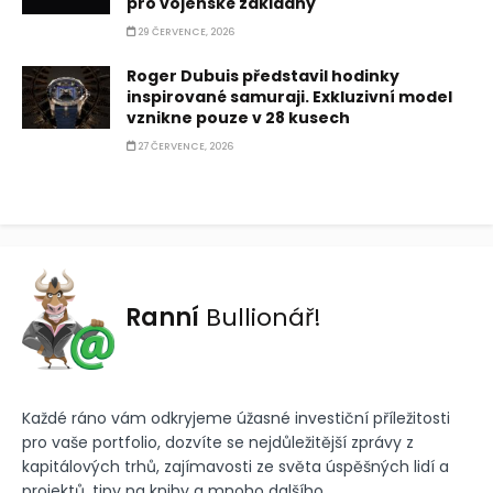
pro vojenské základny
29 ČERVENCE, 2026
Roger Dubuis představil hodinky
inspirované samuraji. Exkluzivní model
vznikne pouze v 28 kusech
27 ČERVENCE, 2026
Ranní
Bullionář!
Každé ráno vám odkryjeme úžasné investiční příležitosti
pro vaše portfolio, dozvíte se nejdůležitější zprávy z
kapitálových trhů, zajímavosti ze světa úspěšných lidí a
projektů, tipy na knihy a mnoho dalšího.