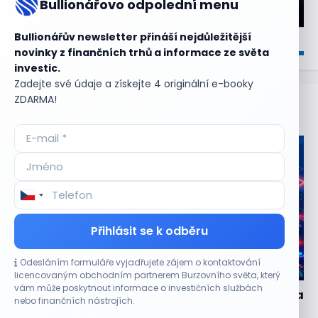
Bullionářovo odpolední menu
Bullionářův newsletter přináší nejdůležitější
novinky z finančních trhů a informace ze světa
investic.
Zadejte své údaje a získejte 4 originální e-booky
ZDARMA!
Aktuální
příležitosti
Přihlásit se k odběru
Odesláním formuláře vyjadřujete zájem o kontaktování
CO HÝBE TRHEM
licencovaným obchodním partnerem Burzovního světa, který
vám může poskytnout informace o investičních službách
Partnerství s Googlem zvedlo akcie Oracle za dva
nebo finančních nástrojích.
týdny o 27 %