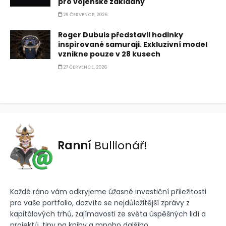
pro vojenské základny
29 ČERVENCE, 2026
Roger Dubuis představil hodinky
inspirované samuraji. Exkluzivní model
vznikne pouze v 28 kusech
27 ČERVENCE, 2026
Ranní
Bullionář!
Každé ráno vám odkryjeme úžasné investiční příležitosti
pro vaše portfolio, dozvíte se nejdůležitější zprávy z
kapitálových trhů, zajímavosti ze světa úspěšných lidí a
projektů, tipy na knihy a mnoho dalšího.