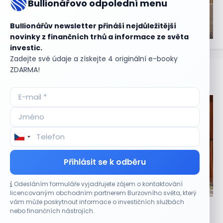
Bullionářovo odpolední menu
Bullionářův newsletter přináší nejdůležitější
novinky z finančních trhů a informace ze světa
investic.
Zadejte své údaje a získejte 4 originální e-booky
ZDARMA!
Aktuální
příležitosti
Přihlásit se k odběru
Odesláním formuláře vyjadřujete zájem o kontaktování
CO HÝBE TRHEM
licencovaným obchodním partnerem Burzovního světa, který
vám může poskytnout informace o investičních službách
Tesla míří na obrovský trh samořiditelných aut.
nebo finančních nástrojích.
Akcie reagují růstem