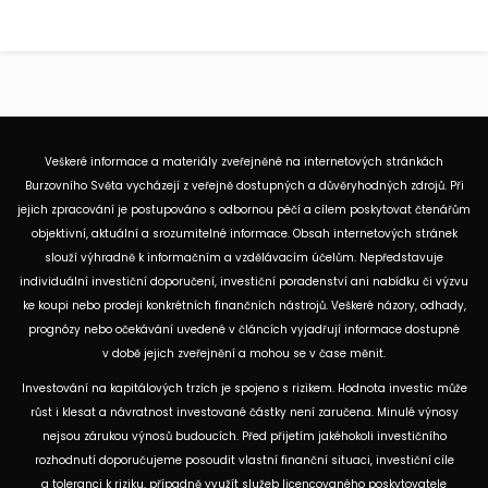
Veškeré informace a materiály zveřejněné na internetových stránkách
Burzovního Světa vycházejí z veřejně dostupných a důvěryhodných zdrojů. Při
jejich zpracování je postupováno s odbornou péčí a cílem poskytovat čtenářům
objektivní, aktuální a srozumitelné informace. Obsah internetových stránek
slouží výhradně k informačním a vzdělávacím účelům. Nepředstavuje
individuální investiční doporučení, investiční poradenství ani nabídku či výzvu
ke koupi nebo prodeji konkrétních finančních nástrojů. Veškeré názory, odhady,
prognózy nebo očekávání uvedené v článcích vyjadřují informace dostupné
v době jejich zveřejnění a mohou se v čase měnit.
Investování na kapitálových trzích je spojeno s rizikem. Hodnota investic může
růst i klesat a návratnost investované částky není zaručena. Minulé výnosy
nejsou zárukou výnosů budoucích. Před přijetím jakéhokoli investičního
rozhodnutí doporučujeme posoudit vlastní finanční situaci, investiční cíle
a toleranci k riziku, případně využít služeb licencovaného poskytovatele