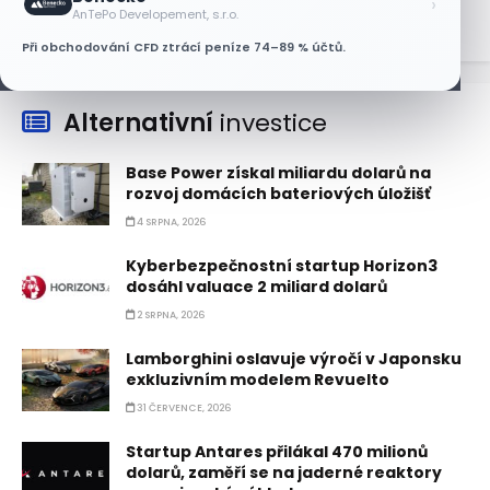
›
AnTePo Developement, s.r.o.
Při obchodování CFD ztrácí peníze 74–89 % účtů.
Alternativní
investice
Base Power získal miliardu dolarů na
rozvoj domácích bateriových úložišť
4 SRPNA, 2026
Kyberbezpečnostní startup Horizon3
dosáhl valuace 2 miliard dolarů
2 SRPNA, 2026
Lamborghini oslavuje výročí v Japonsku
exkluzivním modelem Revuelto
31 ČERVENCE, 2026
Startup Antares přilákal 470 milionů
dolarů, zaměří se na jaderné reaktory