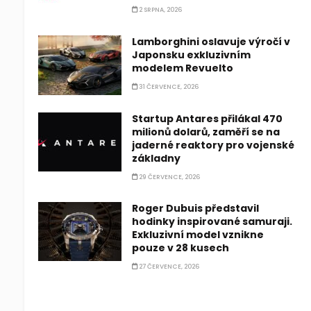
2 SRPNA, 2026
Lamborghini oslavuje výročí v
Japonsku exkluzivním
modelem Revuelto
31 ČERVENCE, 2026
Startup Antares přilákal 470
milionů dolarů, zaměří se na
jaderné reaktory pro vojenské
základny
29 ČERVENCE, 2026
Roger Dubuis představil
hodinky inspirované samuraji.
Exkluzivní model vznikne
pouze v 28 kusech
27 ČERVENCE, 2026