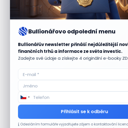
Bullionářovo odpolední menu
Bullionářův newsletter přináší nejdůležitější nov
Aktuální
příležitosti
finančních trhů a informace ze světa investic.
Zadejte své údaje a získejte 4 originální e-booky Z
CO HÝBE TRHEM
Přihlásit se k odběru
Akcie Micron klesají, ale nejhoršímu
Odesláním formuláře vyjadřujete zájem o kontaktování lic