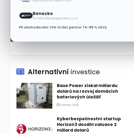
Autocentrum BARTH a.s.
Benecko
Lisa Su zlehčuje Muskův
AnTePo Developement, s.r.o.
závazek vůči Nvidii. Akcie AMD
Při obchodování CFD ztrácí peníze 74–89 % účtů.
po výsledcích klesají
6 SRPNA, 2026
Alternativní
investice
Base Power získal miliardu
dolarů na rozvoj domácích
bateriových úložišť
4 SRPNA, 2026
Kyberbezpečnostní startup
Horizon3 dosáhl valuace 2
miliard dolarů