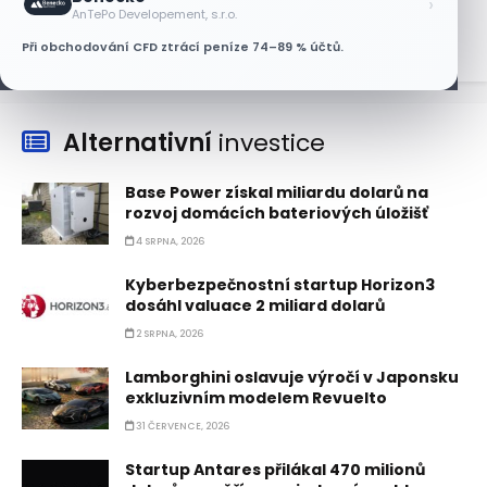
›
6 SRPNA, 2026
AnTePo Developement, s.r.o.
Při obchodování CFD ztrácí peníze 74–89 % účtů.
Alternativní
investice
Base Power získal miliardu dolarů na
rozvoj domácích bateriových úložišť
4 SRPNA, 2026
Kyberbezpečnostní startup Horizon3
dosáhl valuace 2 miliard dolarů
2 SRPNA, 2026
Lamborghini oslavuje výročí v Japonsku
exkluzivním modelem Revuelto
31 ČERVENCE, 2026
Startup Antares přilákal 470 milionů