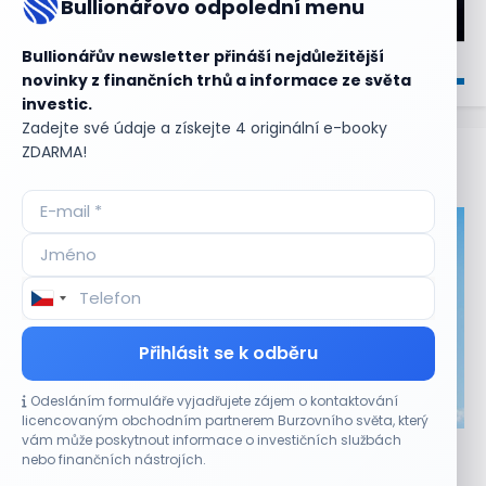
Bullionářovo odpolední menu
Bullionářův newsletter přináší nejdůležitější
novinky z finančních trhů a informace ze světa
investic.
Zadejte své údaje a získejte 4 originální e-booky
ZDARMA!
Aktuální
příležitosti
Přihlásit se k odběru
Odesláním formuláře vyjadřujete zájem o kontaktování
CO HÝBE TRHEM
licencovaným obchodním partnerem Burzovního světa, který
vám může poskytnout informace o investičních službách
Akcie Micron klesají, ale nejhoršímu výprodeji
nebo finančních nástrojích.
paměťových čipů unikly