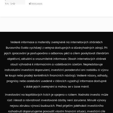
REKLAMA
Veškeré informace a materiály zveřejněné na internetových stránkách
Burzovního Světa vycházejí z veřejně dostupných a důvěryhodných zdrojů. Při
jejich zpracování je postupováno s odbornou péčí a cílem poskytovat čtenářům
objektivní, aktuální a srozumitelné informace. Obsah internetových stránek
slouží výhradně k informačním a vzdělávacím účelům. Nepředstavuje
individuální investiční doporučení, investiční poradenství ani nabídku či výzvu
ke koupi nebo prodeji konkrétních finančních nástrojů. Veškeré názory, odhady,
prognózy nebo očekávání uvedené v článcích vyjadřují informace dostupné
v době jejich zveřejnění a mohou se v čase měnit.
Investování na kapitálových trzích je spojeno s rizikem. Hodnota investic může
růst i klesat a návratnost investované částky není zaručena. Minulé výnosy
nejsou zárukou výnosů budoucích. Před přijetím jakéhokoli investičního
rozhodnutí doporučujeme posoudit vlastní finanční situaci, investiční cíle