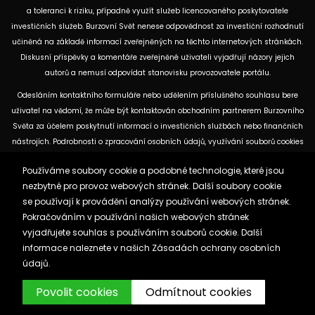
a toleranci k riziku, případně využít služeb licencovaného poskytovatele
investičních služeb. Burzovní Svět nenese odpovědnost za investiční rozhodnutí
učiněná na základě informací zveřejněných na těchto internetových stránkách.
Diskusní příspěvky a komentáře zveřejněné uživateli vyjadřují názory jejich
autorů a nemusí odpovídat stanovisku provozovatele portálu.
Odesláním kontaktního formuláře nebo udělením příslušného souhlasu bere
uživatel na vědomí, že může být kontaktován obchodním partnerem Burzovního
Světa za účelem poskytnutí informací o investičních službách nebo finančních
nástrojích. Podrobnosti o zpracování osobních údajů, využívání souborů cookies
a obchodních partnerech jsou uvedeny v příslušných dokumentech
Používáme soubory cookie a podobné technologie, které jsou
dostupných na těchto internetových stránkách. U jednotlivých článků mohou
nezbytné pro provoz webových stránek. Další soubory cookie
být uvedeny informace o použitých zdrojích, datu původní analýzy nebo datu,
se používají k provádění analýzy používání webových stránek.
ke kterému se vztahují uvedené tržní údaje.
Pokračováním v používání našich webových stránek
vyjadřujete souhlas s používáním souborů cookie. Další
Zásady ochrany osobních údajů a cookies
informace naleznete v našich
Zásadách ochrany osobních
Reklama
Kontakt
údajů.
Burzovnisvet.cz © 2026
Povolit cookies
Odmítnout cookies