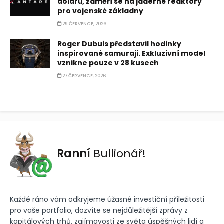
dolarů, zaměří se na jaderné reaktory
pro vojenské základny
29 ČERVENCE, 2026
Roger Dubuis představil hodinky
inspirované samuraji. Exkluzivní model
vznikne pouze v 28 kusech
27 ČERVENCE, 2026
Ranní
Bullionář!
Každé ráno vám odkryjeme úžasné investiční příležitosti
pro vaše portfolio, dozvíte se nejdůležitější zprávy z
kapitálových trhů, zajímavosti ze světa úspěšných lidí a