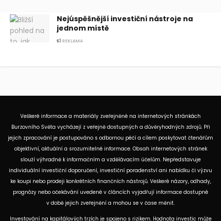
Nejúspěšnější investiční nástroje na
jednom místě
REKLAMA
Veškeré informace a materiály zveřejněné na internetových stránkách
Burzovního Světa vycházejí z veřejně dostupných a důvěryhodných zdrojů. Při
jejich zpracování je postupováno s odbornou péčí a cílem poskytovat čtenářům
objektivní, aktuální a srozumitelné informace. Obsah internetových stránek
slouží výhradně k informačním a vzdělávacím účelům. Nepředstavuje
individuální investiční doporučení, investiční poradenství ani nabídku či výzvu
ke koupi nebo prodeji konkrétních finančních nástrojů. Veškeré názory, odhady,
prognózy nebo očekávání uvedené v článcích vyjadřují informace dostupné
v době jejich zveřejnění a mohou se v čase měnit.
Investování na kapitálových trzích je spojeno s rizikem. Hodnota investic může