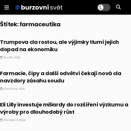
Štítek:
farmaceutika
EKONOMIKA
Trumpova cla rostou, ale výjimky tlumí jejich
dopad na ekonomiku
29 ZÁŘÍ, 2025
EKONOMIKA
Farmacie, čipy a další odvětví čekají nová cla
navzdory zásahu soudu
30 KVĚTNA, 2025
AKCIE
Eli Lilly investuje miliardy do rozšíření výzkumu a
výroby pro dlouhodobý růst
1 PROSINCE, 2024
NEJNOVĚJŠÍ ZPRÁVY ZE SVĚTA