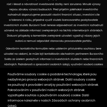
růst i klesat a návratnost investované částky není zaručena. Minulé výnosy
nejsou zárukou výnosů budoucích. Před přijetím jakéhokoli investičního
rozhodnutí doporučujeme posoudit vlastní finanční situaci, investiční cíle
a toleranci k riziku, případně využít služeb licencovaného poskytovatele
investičních služeb. Burzovní Svět nenese odpovědnost za investiční rozhodnutí
učiněná na základě informací zveřejněných na těchto internetových stránkách.
Diskusní příspěvky a komentáře zveřejněné uživateli vyjadřují názory jejich
autorů a nemusí odpovídat stanovisku provozovatele portálu.
Odesláním kontaktního formuláře nebo udělením příslušného souhlasu bere
uživatel na vědomí, že může být kontaktován obchodním partnerem Burzovního
Světa za účelem poskytnutí informací o investičních službách nebo finančních
nástrojích. Podrobnosti o zpracování osobních údajů, využívání souborů cookies
a obchodních partnerech jsou uvedeny v příslušných dokumentech
Používáme soubory cookie a podobné technologie, které jsou
dostupných na těchto internetových stránkách. U jednotlivých článků mohou
nezbytné pro provoz webových stránek. Další soubory cookie
být uvedeny informace o použitých zdrojích, datu původní analýzy nebo datu,
se používají k provádění analýzy používání webových stránek.
ke kterému se vztahují uvedené tržní údaje.
Pokračováním v používání našich webových stránek
vyjadřujete souhlas s používáním souborů cookie. Další
Zásady ochrany osobních údajů a cookies
informace naleznete v našich
Zásadách ochrany osobních
Reklama
Kontakt
údajů.