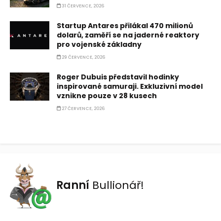
31 ČERVENCE, 2026
Startup Antares přilákal 470 milionů
dolarů, zaměří se na jaderné reaktory
pro vojenské základny
29 ČERVENCE, 2026
Roger Dubuis představil hodinky
inspirované samuraji. Exkluzivní model
vznikne pouze v 28 kusech
27 ČERVENCE, 2026
Ranní
Bullionář!