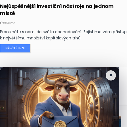
Nejúspěšnější investiční nástroje na jednom
místě
REKLAMA
Pronikněte s námi do světa obchodování. Zajistíme vám přístup
k největšímu množství kapitálových trhů.
PŘEČTĚTE SI
×
Nejčtenější
zprávy