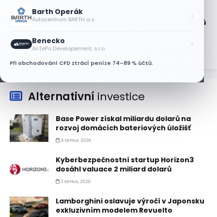
Barth Operák
Technologický obrat přidal indexu
›
Autocentrum BARTH a.s.
Nasdaq 100 za čtyři dny 3,5 bilionu dolarů
6 SRPNA, 2026
Benecko
›
AnTePo Developement, s.r.o.
Při obchodování CFD ztrácí peníze 74–89 % účtů.
Alternativní
investice
Base Power získal miliardu dolarů na
rozvoj domácích bateriových úložišť
4 SRPNA, 2026
Kyberbezpečnostní startup Horizon3
dosáhl valuace 2 miliard dolarů
2 SRPNA, 2026
Lamborghini oslavuje výročí v Japonsku
exkluzivním modelem Revuelto