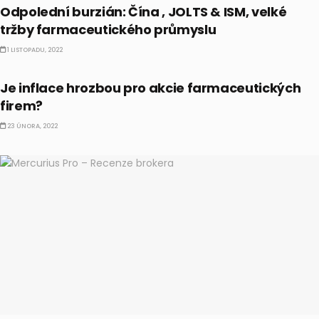
Odpolední burzián: Čína , JOLTS & ISM, velké
tržby farmaceutického průmyslu
1 LISTOPADU, 2022
AKCIE
Je inflace hrozbou pro akcie farmaceutických
firem?
23 ÚNORA, 2022