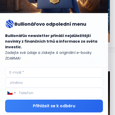
Bullionářovo odpolední menu
Bullionářův newsletter přináší nejdůležitější
novinky z finančních trhů a informace ze světa
investic.
Zadejte své údaje a získejte 4 originální e-booky
ZDARMA!
Aktuální
příležitosti
Přihlásit se k odběru