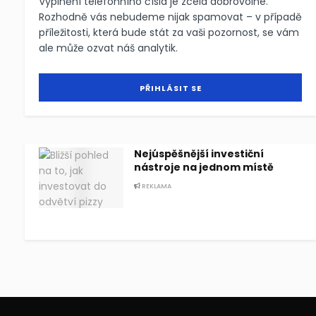
Vyplnění telefonního čísla je zcela dobrovolné.
Rozhodně vás nebudeme nijak spamovat – v případě
příležitosti, která bude stát za vaši pozornost, se vám
ale může ozvat náš analytik.
Nejúspěšnější investiční
nástroje na jednom místě
REKLAMA