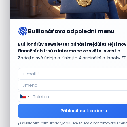
Bullionářovo odpolední menu
Bullionářův newsletter přináší nejdůležitější nov
Aktuální
příležitosti
finančních trhů a informace ze světa investic.
Zadejte své údaje a získejte 4 originální e-booky Z
CO HÝBE TRHEM
Přihlásit se k odběru
Asijské technologie oslabily, SK Hynix se
Odesláním formuláře vyjadřujete zájem o kontaktování lic