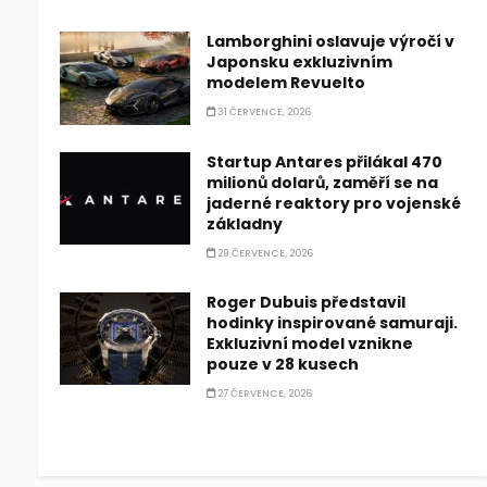
Lamborghini oslavuje výročí v
Japonsku exkluzivním
modelem Revuelto
31 ČERVENCE, 2026
Startup Antares přilákal 470
milionů dolarů, zaměří se na
jaderné reaktory pro vojenské
základny
29 ČERVENCE, 2026
Roger Dubuis představil
hodinky inspirované samuraji.
Exkluzivní model vznikne
pouze v 28 kusech
27 ČERVENCE, 2026