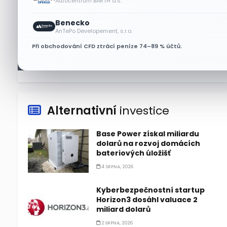
Autocentrum BARTH a.s.
Zlato od srpna 2024
Benecko
zdvojnásobilo cenu, z rekordu
AnTePo Developement, s.r.o.
však ustoupilo
Při obchodování CFD ztrácí peníze 74–89 % účtů.
5 SRPNA, 2026
Alternativní
investice
Base Power získal miliardu
dolarů na rozvoj domácích
bateriových úložišť
4 SRPNA, 2026
Kyberbezpečnostní startup
Horizon3 dosáhl valuace 2
miliard dolarů
2 SRPNA, 2026