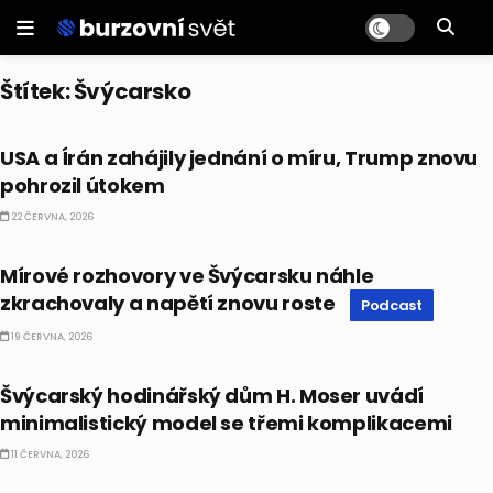
Štítek:
Švýcarsko
EKONOMIKA
USA a Írán zahájily jednání o míru, Trump znovu
pohrozil útokem
22 ČERVNA, 2026
PODCAST
Mírové rozhovory ve Švýcarsku náhle
zkrachovaly a napětí znovu roste
Podcast
19 ČERVNA, 2026
ALTERNATIVNÍ INVESTICE
Švýcarský hodinářský dům H. Moser uvádí
minimalistický model se třemi komplikacemi
11 ČERVNA, 2026
ALTERNATIVNÍ INVESTICE