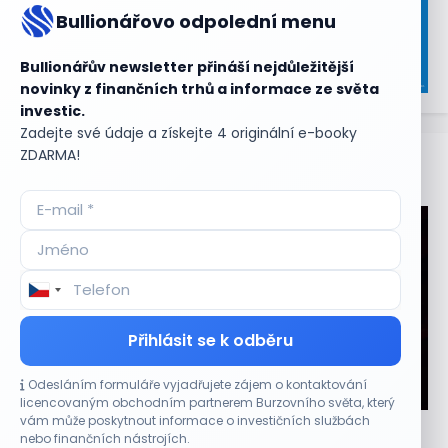
Bullionářovo odpolední menu
Bullionářův newsletter přináší nejdůležitější
novinky z finančních trhů a informace ze světa
investic.
Zadejte své údaje a získejte 4 originální e-booky
ZDARMA!
Aktuální
příležitosti
Přihlásit se k odběru
Odesláním formuláře vyjadřujete zájem o kontaktování
CO HÝBE TRHEM
licencovaným obchodním partnerem Burzovního světa, který
vám může poskytnout informace o investičních službách
Plány Starlinku srazily akcie T-Mobile, AT&T a
nebo finančních nástrojích.