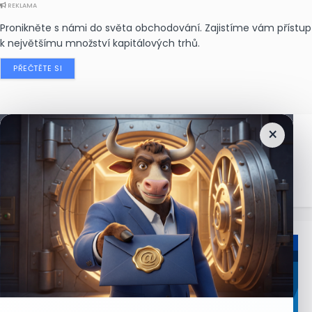
REKLAMA
Pronikněte s námi do světa obchodování. Zajistíme vám přístup
k největšímu množství kapitálových trhů.
PŘEČTĚTE SI
×
Nejčtenější
zprávy