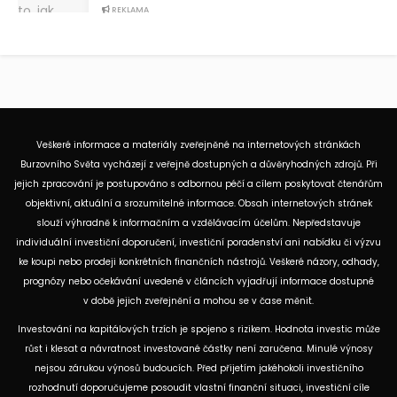
REKLAMA
Veškeré informace a materiály zveřejněné na internetových stránkách
Burzovního Světa vycházejí z veřejně dostupných a důvěryhodných zdrojů. Při
jejich zpracování je postupováno s odbornou péčí a cílem poskytovat čtenářům
objektivní, aktuální a srozumitelné informace. Obsah internetových stránek
slouží výhradně k informačním a vzdělávacím účelům. Nepředstavuje
individuální investiční doporučení, investiční poradenství ani nabídku či výzvu
ke koupi nebo prodeji konkrétních finančních nástrojů. Veškeré názory, odhady,
prognózy nebo očekávání uvedené v článcích vyjadřují informace dostupné
v době jejich zveřejnění a mohou se v čase měnit.
Investování na kapitálových trzích je spojeno s rizikem. Hodnota investic může
růst i klesat a návratnost investované částky není zaručena. Minulé výnosy
nejsou zárukou výnosů budoucích. Před přijetím jakéhokoli investičního
rozhodnutí doporučujeme posoudit vlastní finanční situaci, investiční cíle