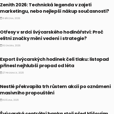
Zenith 2026: Technická legenda v zajetí
marketingu, nebo nejlepší nákup současnosti?
9 BŘEZNA, 2026
ALTERNATIVNÍ INVESTICE
Otřesy v srdci švýcarského hodinářství: Proč
elitní značky mění vedení i strategie?
16 ÚNORA, 2026
ALTERNATIVNÍ INVESTICE
Export švýcarských hodinek čelí tlaku: listopad
přinesl nejhlubší propad od léta
27 PROSINCE, 2025
AKCIE
Nestlé překvapila trh růstem akcií po oznámení
masivního propouštění
16 ŘÍJNA, 2025
EKONOMIKA
Švýcarská centrální banka stojí před klíčovým