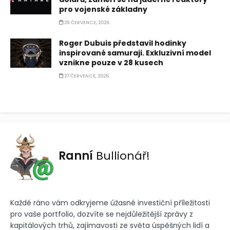
pro vojenské základny
29 ČERVENCE, 2026
Roger Dubuis představil hodinky
inspirované samuraji. Exkluzivní model
vznikne pouze v 28 kusech
27 ČERVENCE, 2026
Ranní
Bullionář!
Každé ráno vám odkryjeme úžasné investiční příležitosti
pro vaše portfolio, dozvíte se nejdůležitější zprávy z
kapitálových trhů, zajímavosti ze světa úspěšných lidí a