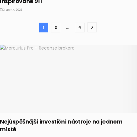
inspirované 911
3 SRPNA, 2025
1
2
…
4
Nejúspěšnější investiční nástroje na jednom
místě