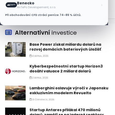
5 SRPNA, 2026
Benecko
›
AnTePo Developement, s.r.o.
Při obchodování CFD ztrácí peníze 74–89 % účtů.
Alternativní
investice
Base Power získal miliardu dolarů na
rozvoj domácích bateriových úložišť
4 SRPNA, 2026
Kyberbezpečnostní startup Horizon3
dosáhl valuace 2 miliard dolarů
2 SRPNA, 2026
Lamborghini oslavuje výročí v Japonsku
exkluzivním modelem Revuelto
31 ČERVENCE, 2026
Startup Antares přilákal 470 milionů
dolarů, zaměří se na jaderné reaktory