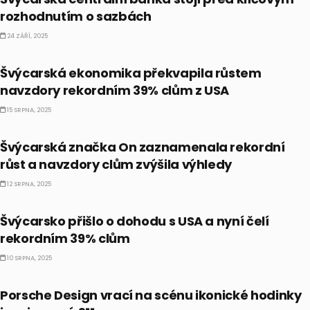
rozhodnutím o sazbách
24 ZÁŘÍ, 2025
EKONOMIKA
Švýcarská ekonomika překvapila růstem
navzdory rekordním 39% clům z USA
15 SRPNA, 2025
AKCIE
Švýcarská značka On zaznamenala rekordní
růst a navzdory clům zvýšila výhledy
12 SRPNA, 2025
EKONOMIKA
Švýcarsko přišlo o dohodu s USA a nyní čelí
rekordním 39% clům
10 SRPNA, 2025
ALTERNATIVNÍ INVESTICE
Porsche Design vrací na scénu ikonické hodinky