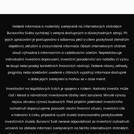
Veškeré informace a materiály zveřejněné na internetových stránkách
Burzovního Světa vycházejí z veřejně dostupných a důvěryhodných zdrojů. Při
jejich zpracování je postupováno s odbornou péčí a cílem poskytovat čtenářům
objektivní, aktuální a srozumitelné informace. Obsah internetových stránek
slouží výhradně k informačním a vzdělávacím účelům. Nepředstavuje
individuální investiční doporučení, investiční poradenství ani nabídku či výzvu
ke koupi nebo prodeji konkrétních finančních nástrojů. Veškeré názory, odhady,
prognózy nebo očekávání uvedené v článcích vyjadřují informace dostupné
v době jejich zveřejnění a mohou se v čase měnit.
Investování na kapitálových trzích je spojeno s rizikem. Hodnota investic může
růst i klesat a návratnost investované částky není zaručena. Minulé výnosy
nejsou zárukou výnosů budoucích. Před přijetím jakéhokoli investičního
rozhodnutí doporučujeme posoudit vlastní finanční situaci, investiční cíle
a toleranci k riziku, případně využít služeb licencovaného poskytovatele
investičních služeb. Burzovní Svět nenese odpovědnost za investiční rozhodnutí
učiněná na základě informací zveřejněných na těchto internetových stránkách.