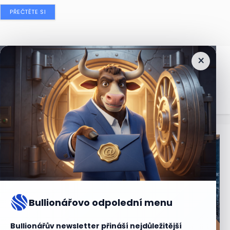
PŘEČTĚTE SI
×
Nejčtenější
zprávy
Bullionářovo odpolední menu
Bullionářův newsletter přináší nejdůležitější