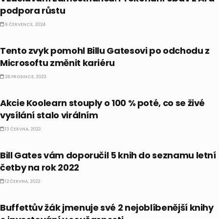
podpora růstu
9 ČERVENCE, 2024
BUSINESS
Tento zvyk pomohl Billu Gatesovi po odchodu z
Microsoftu změnit kariéru
26 PROSINCE, 2023
AKCIE
Akcie Koolearn stouply o 100 % poté, co se živé
vysílání stalo virálním
13 ČERVNA, 2022
BUSINESS
Bill Gates vám doporučil 5 knih do seznamu letní
četby na rok 2022
12 ČERVNA, 2022
BUSINESS
Buffettův žák jmenuje své 2 nejoblíbenější knihy