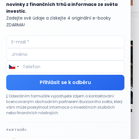
novinky z finančních trhů a informace ze světa
investic.
Zadejte své údaje a získejte 4 originální e-booky
ZDARMA!
Aktuální
příležitosti
Přihlásit se k odběru
Odesláním formuláře vyjadřujete zájem o kontaktování
CO HÝBE TRHEM
licencovaným obchodním partnerem Burzovního světa, který
vám může poskytnout informace o investičních službách
Technologický obrat přidal indexu Nasdaq 100 za
nebo finančních nástrojích.
čtyři dny 3,5 bilionu dolarů
6 SRPNA, 2026
PARTNEŘI:
Prudké zotavení po měsíční korekci Výrazný obrat