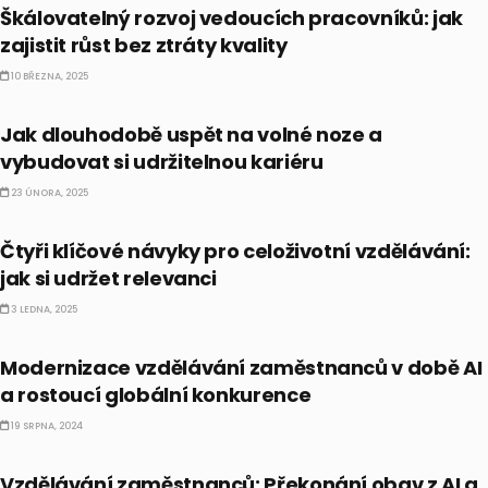
Škálovatelný rozvoj vedoucích pracovníků: jak
zajistit růst bez ztráty kvality
10 BŘEZNA, 2025
BUSINESS
Jak dlouhodobě uspět na volné noze a
vybudovat si udržitelnou kariéru
23 ÚNORA, 2025
BUSINESS
Čtyři klíčové návyky pro celoživotní vzdělávání:
jak si udržet relevanci
3 LEDNA, 2025
BUSINESS
Modernizace vzdělávání zaměstnanců v době AI
a rostoucí globální konkurence
19 SRPNA, 2024
BUSINESS
Vzdělávání zaměstnanců: Překonání obav z AI a