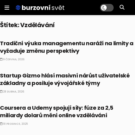
Štítek:
Vzdělávání
BUSINESS
Tradiční výuka managementu naráží na limity a
vyžaduje změnu perspektivy
9 ČERVNA, 2026
ALTERNATIVNÍ INVESTICE
Startup Gizmo hlásí masivní nárůst uživatelské
základny a posiluje vývojářské týmy
28 DUBNA, 2026
ALTERNATIVNÍ INVESTICE
Coursera a Udemy spojují síly: fúze za 2,5
miliardy dolarů mění online vzdělávání
18 PROSINCE, 2025
BUSINESS