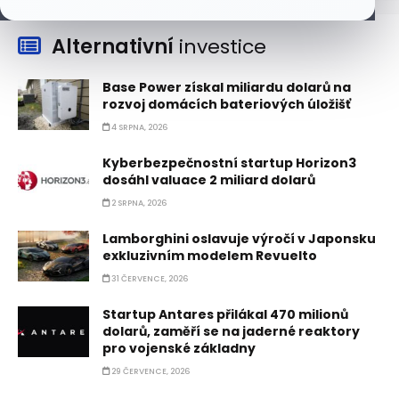
Alternativní
investice
Base Power získal miliardu dolarů na
rozvoj domácích bateriových úložišť
4 SRPNA, 2026
Kyberbezpečnostní startup Horizon3
dosáhl valuace 2 miliard dolarů
2 SRPNA, 2026
Lamborghini oslavuje výročí v Japonsku
exkluzivním modelem Revuelto
31 ČERVENCE, 2026
Startup Antares přilákal 470 milionů
dolarů, zaměří se na jaderné reaktory
pro vojenské základny
29 ČERVENCE, 2026