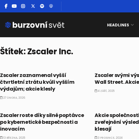
HEADLINES
Štítek:
Zscaler Inc.
AKCIE
AKCIE
Zscaler zaznamenal vyšší
Zscaler svými vý
čtvrtletní ztrátu kvůli vyšším
Wall Street. Akcie
výdajům; akcie klesly
4 ZÁŘÍ, 2025
27 ÚNORA, 2026
AKCIE
AKCIE
Zscaler roste díky silné poptávce
Akcie společnosti
po kybernetické bezpečnosti a
zveřejnění výsle
inovacím
klesají
13 BŘEZNA, 2025
3 PROSINCE, 2024