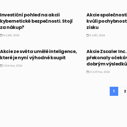
AKCIE
AKCIE
Investiční pohled na akcii
Akcie společnosti
kybernetické bezpečnosti. Stojí
kvůli pochybnost
za nákup?
zisku
16 ZÁŘÍ, 2024
4 ZÁŘÍ, 2024
AI
AKCIE
Akcie ze světa umělé inteligence,
Akcie Zscaler Inc. 
které je nyní výhodné koupit
překonaly očeká
dobrým výsledkům
1 ČERVNA, 2024
31 KVĚTNA, 2024
1
2