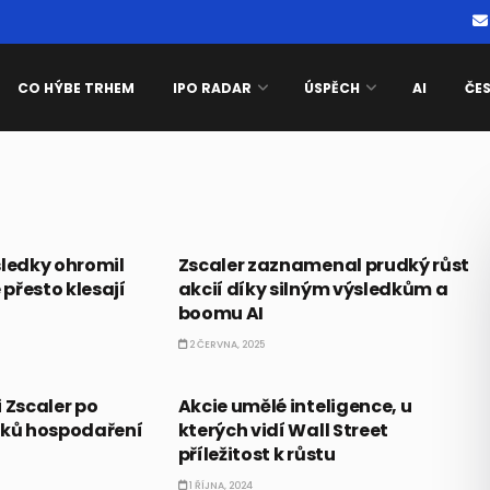
CO HÝBE TRHEM
IPO RADAR
ÚSPĚCH
AI
ČE
AKCIE
sledky ohromil
Zscaler zaznamenal prudký růst
 přesto klesají
akcií díky silným výsledkům a
boomu AI
2 ČERVNA, 2025
AI
 Zscaler po
Akcie umělé inteligence, u
dků hospodaření
kterých vidí Wall Street
příležitost k růstu
1 ŘÍJNA, 2024