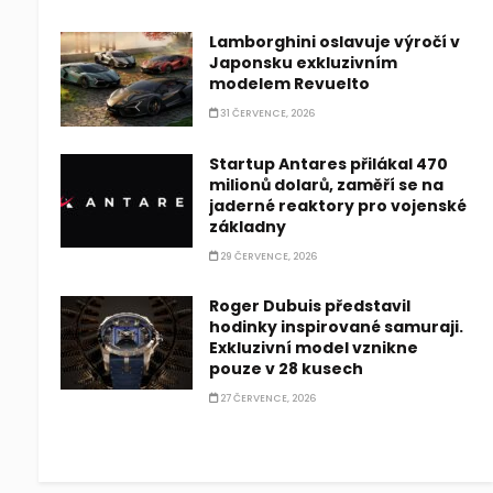
Lamborghini oslavuje výročí v
Japonsku exkluzivním
modelem Revuelto
31 ČERVENCE, 2026
Startup Antares přilákal 470
milionů dolarů, zaměří se na
jaderné reaktory pro vojenské
základny
29 ČERVENCE, 2026
Roger Dubuis představil
hodinky inspirované samuraji.
Exkluzivní model vznikne
pouze v 28 kusech
27 ČERVENCE, 2026