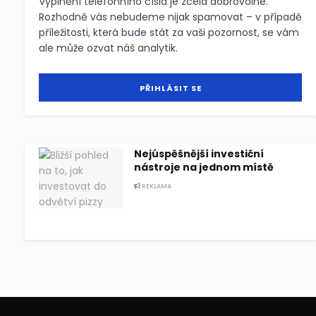
Vyplnění telefonního čísla je zcela dobrovolné.
Rozhodně vás nebudeme nijak spamovat – v případě
příležitosti, která bude stát za vaši pozornost, se vám
ale může ozvat náš analytik.
Nejúspěšnější investiční
nástroje na jednom místě
REKLAMA