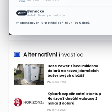
Autocentrum BARTH a.s.
Asijské technologie oslabily, SK
Benecko
Hynix se propadl téměř o 10 %
AnTePo Developement, s.r.o.
6 SRPNA, 2026
Při obchodování CFD ztrácí peníze 74–89 % účtů.
Alternativní
investice
Base Power získal miliardu
dolarů na rozvoj domácích
bateriových úložišť
4 SRPNA, 2026
Kyberbezpečnostní startup
Horizon3 dosáhl valuace 2
miliard dolarů
2 SRPNA, 2026