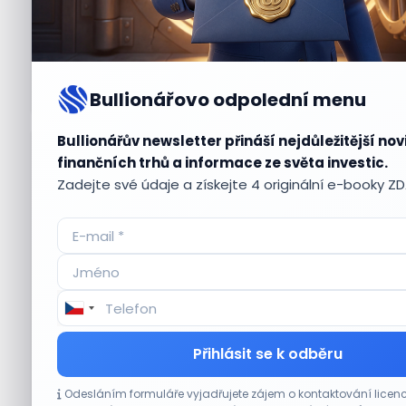
Bullionářovo odpolední menu
Bullionářův newsletter přináší nejdůležitější nov
Aktuální
příležitosti
finančních trhů a informace ze světa investic.
Zadejte své údaje a získejte 4 originální e-booky Z
CO HÝBE TRHEM
Přihlásit se k odběru
Tesla míří na obrovský trh samořiditelných
Odesláním formuláře vyjadřujete zájem o kontaktování lic