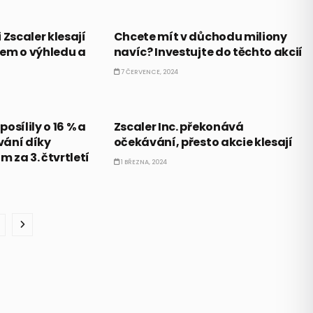
AKCIE
 Zscaler klesají
Chcete mít v důchodu miliony
em o výhledu a
navíc? Investujte do těchto akcií
7 ČERVENCE, 2024
AKCIE
posílily o 16 % a
Zscaler Inc. překonává
vání díky
očekávání, přesto akcie klesají
 za 3. čtvrtletí
1 BŘEZNA, 2024