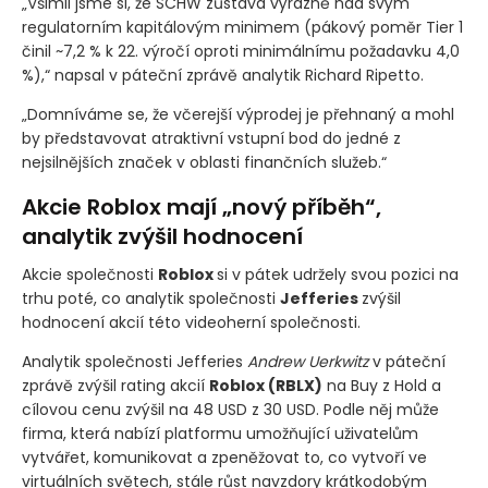
„Všimli jsme si, že SCHW zůstává výrazně nad svým
regulatorním kapitálovým minimem
(pákový poměr Tier 1
činil ~7,2 % k 22. výročí oproti minimálnímu požadavku 4,0
%)
,“ napsal v páteční zprávě analytik Richard Ripetto.
„Domníváme se, že včerejší výprodej je přehnaný a mohl
by představovat atraktivní vstupní bod do jedné z
nejsilnějších značek v oblasti finančních služeb.“
Akcie Roblox mají „nový příběh“,
analytik zvýšil hodnocení
Akcie společnosti
Roblox
si v pátek udržely svou pozici na
trhu poté, co analytik společnosti
Jefferies
zvýšil
hodnocení akcií této videoherní společnosti.
Analytik společnosti Jefferies
Andrew Uerkwitz
v páteční
zprávě zvýšil rating akcií
Roblox
(RBLX)
na Buy z Hold a
cílovou cenu zvýšil na 48 USD z 30 USD. Podle něj může
firma, která nabízí platformu umožňující uživatelům
vytvářet, komunikovat a zpeněžovat to, co vytvoří ve
virtuálních světech, stále růst navzdory krátkodobým