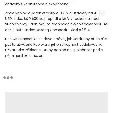
obavám z konkurence a ekonomiky.
Akcie Roblox v pátek vzrostly o 0,2 % a uzavřely na 40,05
USD. Index S&P 500 se propadl o 1,5 % v reakci na krach
Silicon Valley Bank. Akciím technologických společností se
dařilo hůře, index Nasdaq Composite klesl o 1,8 %.
Uerkwitz napsal, že se dříve obával, jak udržitelný bude růst
počtu uživatelů Robloxu a jeho schopnost vydělávat na
uživatelské základně. Druhý pohled na společnost podle
něj změnil jeho názor.