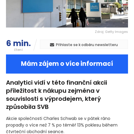
Zdroj: Getty Images
6 min.
Přihlaste se k odběru newsletteru
čtení
Mám zájem o více informací
Analytici vidí v této finanční akcii
příležitost k nákupu zejména v
souvislosti s výprodejem, který
způsobila SVB
Akcie společnosti Charles Schwab se v pátek ráno
propadly o více než 7 % po téměř 13% poklesu během
čtvrteční obchodní seance.