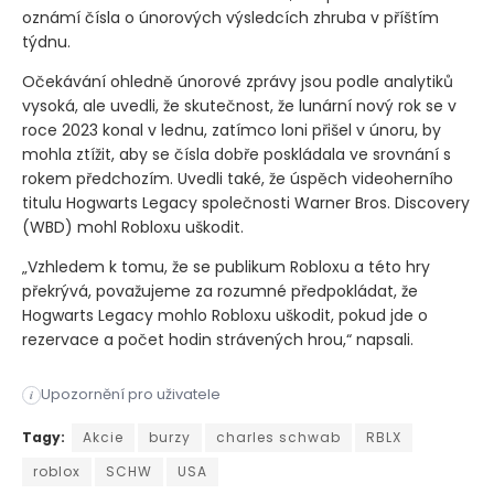
oznámí čísla o únorových výsledcích zhruba v příštím
týdnu.
Očekávání ohledně únorové zprávy jsou podle analytiků
vysoká, ale uvedli, že skutečnost, že lunární nový rok se v
roce 2023 konal v lednu, zatímco loni přišel v únoru, by
mohla ztížit, aby se čísla dobře poskládala ve srovnání s
rokem předchozím. Uvedli také, že úspěch videoherního
titulu Hogwarts Legacy společnosti Warner Bros. Discovery
(WBD)
mohl Robloxu uškodit.
„Vzhledem k tomu, že se publikum Robloxu a této hry
překrývá, považujeme za rozumné předpokládat, že
Hogwarts Legacy mohlo Robloxu uškodit, pokud jde o
rezervace a počet hodin strávených hrou,“ napsali.
Upozornění pro uživatele
i
Analytici vidí v této finanční akcii příležitost k nákupu zej
Tagy:
Akcie
burzy
charles schwab
RBLX
roblox
SCHW
USA