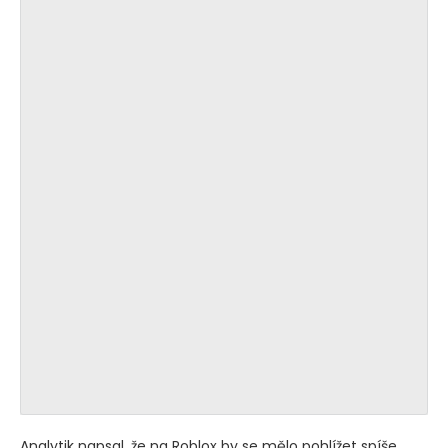
Analytik napsal, že na Roblox by se mělo pohlížet spíše