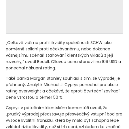
„Celkově vidíme profil likvidity společnosti SCHW jako
poměrně solidní proti očekávanému, nebo dokonce
vážnějšímu scénáři stahování klientských vkladů z její
rozvahy,“ uvedl Bedell. Cílovou cenu stanovil na 109 USD a
ponechal nákupní rating.
Také banka Morgan Stanley souhlasí s tím, že výprodej je
přehnaný. Analytik Michael J. Cyprys ponechal pro akcie
rating overweight a očekává, že oproti čtvrteční zavírací
ceně vzrostou o téměř 50 %.
Cyprys v pátečním klientském komentáři uvedl, že
„prudký výprodej představuje přesvědčivý vstupní bod pro
vysoce kvalitní franšízu, která by měla být schopna lépe
zvládat rizika likvidity, než si trh cení, vzhledem ke značné