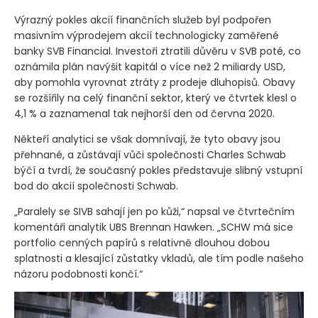
Výrazný pokles akcií finančních služeb byl podpořen
masivním výprodejem akcií technologicky zaměřené
banky SVB Financial. Investoři ztratili důvěru v SVB poté, co
oznámila plán navýšit kapitál o více než 2 miliardy USD,
aby pomohla vyrovnat ztráty z prodeje dluhopisů. Obavy
se rozšířily na celý finanční sektor, který ve čtvrtek klesl o
4,1 % a zaznamenal tak nejhorší den od června 2020.
Někteří analytici se však domnívají, že tyto obavy jsou
přehnané, a zůstávají vůči společnosti Charles Schwab
býčí a tvrdí, že současný pokles představuje slibný vstupní
bod do akcií společnosti Schwab.
„Paralely se SIVB sahají jen po kůži,“ napsal ve čtvrtečním
komentáři analytik UBS Brennan Hawken. „SCHW má sice
portfolio cenných papírů s relativně dlouhou dobou
splatnosti a klesající zůstatky vkladů, ale tím podle našeho
názoru podobnosti končí.“