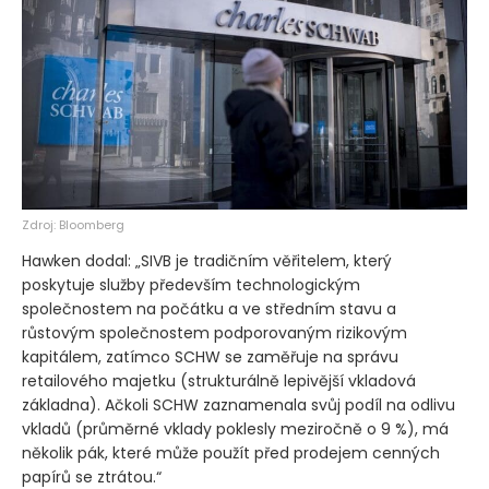
Zdroj: Bloomberg
Hawken dodal: „SIVB je tradičním věřitelem, který
poskytuje služby především technologickým
společnostem na počátku a ve středním stavu a
růstovým společnostem podporovaným rizikovým
kapitálem, zatímco SCHW se zaměřuje na správu
retailového majetku
(strukturálně lepivější vkladová
základna)
. Ačkoli SCHW zaznamenala svůj podíl na odlivu
vkladů
(průměrné vklady poklesly meziročně o 9 %)
, má
několik pák, které může použít před prodejem cenných
papírů se ztrátou.“