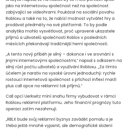
jako na internetovou společnost než na společnost
zabývající se videohrami. Poukázal na sociální povahu
Robloxu a také na to, že nabízí možnost vytvářet hry a
prodávat předměty na své platformě. To by podle
analytika mohlo vysvětlovat, proč upravené ukazatele
příjmů a uživatelů společnosti Roblox v posledních
měsících překonávají tradičnější herní společnosti.
„A tento nový příběh je silný – dokonce i ve srovnání s
jinými internetovými společnostmi,“ napsal s odkazem na
silný růst počtu uživatelů a využívání Robloxu. „Za tímto
účelem je narativ na vysoké úrovni jednoduchý: rychle
rostoucí internetová společnost s příchozí inflexí marží
plus call opce na reklamní tok příjmů.“
Call opcí Uerkwitz míní snahu firmy vybudovat v rámci
Robloxu reklamní platformu. Jeho finanční prognózy tuto
operaci zatím nezahrnují.
„RBLX bude svůj reklamní byznys zavádět pomalu a je
třeba ještě mnohé vyjasnit, ale demografické složení