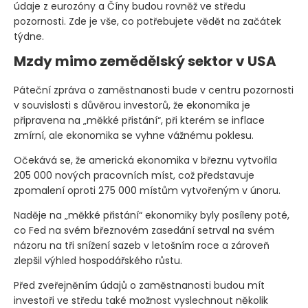
údaje z eurozóny a Číny budou rovněž ve středu
pozornosti. Zde je vše, co potřebujete vědět na začátek
týdne.
Mzdy mimo zemědělský sektor v USA
Páteční zpráva o zaměstnanosti bude v centru pozornosti
v souvislosti s důvěrou investorů, že ekonomika je
připravena na „měkké přistání“, při kterém se inflace
zmírní, ale ekonomika se vyhne vážnému poklesu.
Očekává se, že americká ekonomika v březnu vytvořila
205 000 nových pracovních míst, což představuje
zpomalení oproti 275 000 místům vytvořeným v únoru.
Naděje na „měkké přistání“ ekonomiky byly posíleny poté,
co Fed na svém březnovém zasedání setrval na svém
názoru na tři snížení sazeb v letošním roce a zároveň
zlepšil výhled hospodářského růstu.
Před zveřejněním údajů o zaměstnanosti budou mít
investoři ve středu také možnost vyslechnout několik