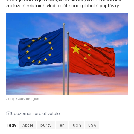
zadlužení místních vlád a slábnoucí globální poptávky.
Zdroj: Getty Images
Upozornění pro uživatele
i
Páteční údaje o zaměstnanosti v USA budou hlavním bodem ekon
Tagy:
Akcie
burzy
jen
juan
USA