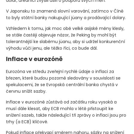
dolar, úředníci zvýšili úsilí o podporu svých měn.
V Japonsku to znamená slovní varování, zatímco v Číně
to byly státní banky nakupující jüany a prodávající dolary.
Vzhledem k tomu, jak moc obě velké asijské měny klesly,
se stále častěji objevuje názor, že Peking by mohl být
tolerantnější ke slabému jüanu, aby si udržel konkurenční
výhodu vůči jenu, ale těžko říci, co bude dál.
Inflace v eurozóně
Eurozóna ve středu zveřejní rychlé údaje o inflaci za
březen, které budou pozorně sledovány v souvislosti se
spekulacemi, že se Evropská centrální banka chystá v
červnu snížit sazby.
Inflace v eurozóně zůstává od začátku roku vysoká a
musí dále klesat, aby ECB mohla v létě přistoupit ke
snížení sazeb, takže následující tři zprávy o inflaci jsou pro
trhy
(a ECB)
klíčové.
Pokud inflace překvapí směrem nahoru, sázky na snížení