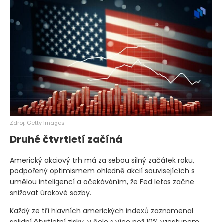
Zdroj: Getty Images
Druhé čtvrtletí začíná
Americký akciový trh má za sebou silný začátek roku,
podpořený optimismem ohledně akcií souvisejících s
umělou inteligencí a očekáváním, že Fed letos začne
snižovat úrokové sazby.
Každý ze tří hlavních amerických indexů zaznamenal
solidní čtvrtletní zisky, v čele s více než 10% vzestupem