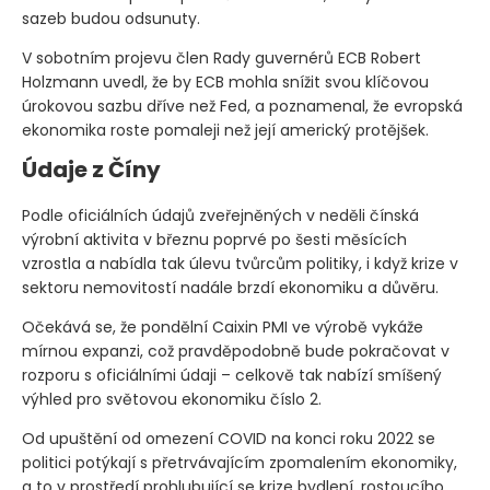
sazeb budou odsunuty.
V sobotním projevu člen Rady guvernérů ECB Robert
Holzmann uvedl, že by ECB mohla snížit svou klíčovou
úrokovou sazbu dříve než Fed, a poznamenal, že evropská
ekonomika roste pomaleji než její americký protějšek.
Údaje z Číny
Podle oficiálních údajů zveřejněných v neděli čínská
výrobní aktivita v březnu poprvé po šesti měsících
vzrostla a nabídla tak úlevu tvůrcům politiky, i když krize v
sektoru nemovitostí nadále brzdí ekonomiku a důvěru.
Očekává se, že pondělní Caixin PMI ve výrobě vykáže
mírnou expanzi, což pravděpodobně bude pokračovat v
rozporu s oficiálními údaji – celkově tak nabízí smíšený
výhled pro světovou ekonomiku číslo 2.
Od upuštění od omezení COVID na konci roku 2022 se
politici potýkají s přetrvávajícím zpomalením ekonomiky,
a to v prostředí prohlubující se krize bydlení, rostoucího