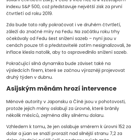
indexu S&P 500, což představuje největší zisk za první
čtvrtletí od roku 2019.
Zda bude tato rally pokračovat i ve druhém čtvrtletí,
záleží do značné míry na Fedu. Na začátku roku trhy
očekávaly od Fedu šest snížení sazeb – nyní jsou v
cenách pouze tři a představitelé zatím nesignalizovali, že
inflace klesla natolik, aby to ospravedlnilo snížení sazeb.
Pokračující silná dynamika bude záviset také na
výsledcích firem, které se začnou výrazněji projevovat
druhý týden v dubnu.
Asijským měnám hrozí intervence
Měnové autority v Japonsku a Číně jsou v pohotovosti,
protože jejich měny oslabují za úrovně, které bránily
několik měsíců, zejména díky silnému dolaru.
Vzhledem k tomu, že jen oslabuje směrem k úrovni 152 za
dolar a jüan se snaží prorazit nad silnější stranu 7,2 za