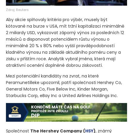
Zdroj: Reuters
Aby akcie splňovaly kritéria pro výběr, musely být
kótované na burze v USA, mít tržní kapitalizaci minimálně
2 miliardy USD, vykazovat záporný výnos za posledních 12
měsíců a disponovat potenciálem růstu výnosu o
minimálně 20 % s 80% nebo vyšší pravděpodobností
kladného výnosu na základě aktuálního poměru ceny a
zisku v příštím roce. Analytik vybral jména, která mají
atraktivní ocenění doplněné dobrou ziskovostí.
Mezi potenciální kandidáty na zvrat, na které
Peramunetilleke upozornil, patří společnosti Hershey Co,
General Motors Co, Five Below Inc, Kinder Morgan,
Starbucks Corp, eBay Inc a United Airlines Holdings Inc.
Společnost
The Hershey Company
(
HSY
)
, známý