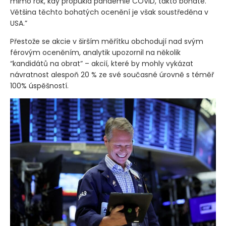
mimo rok, kdy propukla pandemie COVID, takto bohaté.
Většina těchto bohatých ocenění je však soustředěna v
USA.”
Přestože se akcie v širším měřítku obchodují nad svým
férovým oceněním, analytik upozornil na několik
“kandidátů na obrat” – akcií, které by mohly vykázat
návratnost alespoň 20 % ze své současné úrovně s téměř
100% úspěšností.