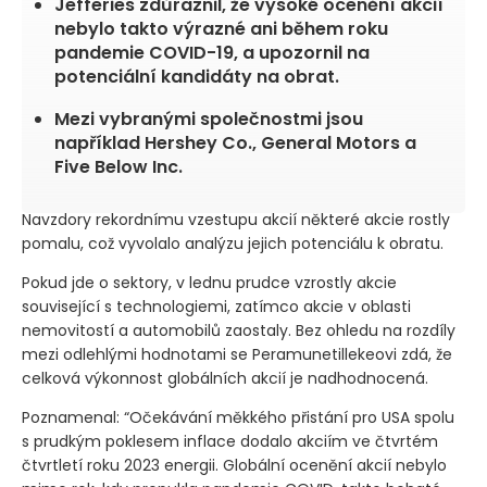
Jefferies zdůraznil, že vysoké ocenění akcií
nebylo takto výrazné ani během roku
pandemie COVID-19, a upozornil na
potenciální kandidáty na obrat.
Mezi vybranými společnostmi jsou
například Hershey Co., General Motors a
Five Below Inc.
Navzdory rekordnímu vzestupu akcií některé akcie rostly
pomalu, což vyvolalo analýzu jejich potenciálu k obratu.
Pokud jde o sektory, v lednu prudce vzrostly akcie
související s technologiemi, zatímco akcie v oblasti
nemovitostí a automobilů zaostaly. Bez ohledu na rozdíly
mezi odlehlými hodnotami se Peramunetillekeovi zdá, že
celková výkonnost globálních akcií je nadhodnocená.
Poznamenal: “Očekávání měkkého přistání pro USA spolu
s prudkým poklesem inflace dodalo akciím ve čtvrtém
čtvrtletí roku 2023 energii. Globální ocenění akcií nebylo