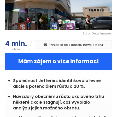
Zdroj: Getty Images
4 min.
Přihlaste se k odběru newsletteru
čtení
Mám zájem o více informací
Společnost Jefferies identifikovala levné
akcie s potenciálem růstu o 20 %.
Navzdory obecnému růstu akciového trhu
některé akcie stagnují, což vyvolalo
analýzu jejich možného obratu.