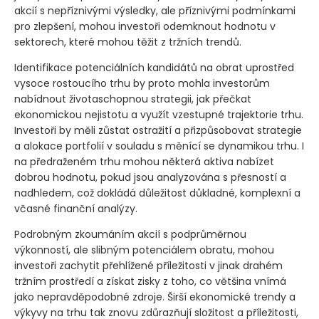
akcií s nepříznivými výsledky, ale příznivými podmínkami
pro zlepšení, mohou investoři odemknout hodnotu v
sektorech, které mohou těžit z tržních trendů.
Identifikace potenciálních kandidátů na obrat uprostřed
vysoce rostoucího trhu by proto mohla investorům
nabídnout životaschopnou strategii, jak přečkat
ekonomickou nejistotu a využít vzestupné trajektorie trhu.
Investoři by měli zůstat ostražití a přizpůsobovat strategie
a alokace portfolií v souladu s měnící se dynamikou trhu. I
na předraženém trhu mohou některá aktiva nabízet
dobrou hodnotu, pokud jsou analyzována s přesností a
nadhledem, což dokládá důležitost důkladné, komplexní a
včasné finanční analýzy.
Podrobným zkoumáním akcií s podprůměrnou
výkonností, ale slibným potenciálem obratu, mohou
investoři zachytit přehlížené příležitosti v jinak drahém
tržním prostředí a získat zisky z toho, co většina vnímá
jako nepravděpodobné zdroje. Širší ekonomické trendy a
výkyvy na trhu tak znovu zdůrazňují složitost a příležitosti,