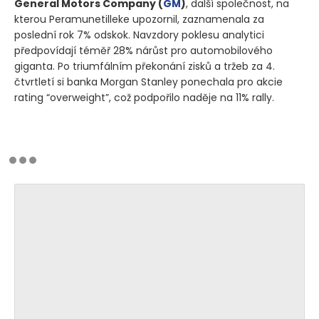
General Motors Company
(
GM
)
, další společnost, na
kterou Peramunetilleke upozornil, zaznamenala za
poslední rok 7% odskok. Navzdory poklesu analytici
předpovídají téměř 28% nárůst pro automobilového
giganta. Po triumfálním překonání zisků a tržeb za 4.
čtvrtletí si banka Morgan Stanley ponechala pro akcie
rating “overweight”, což podpořilo naděje na 11% rally.