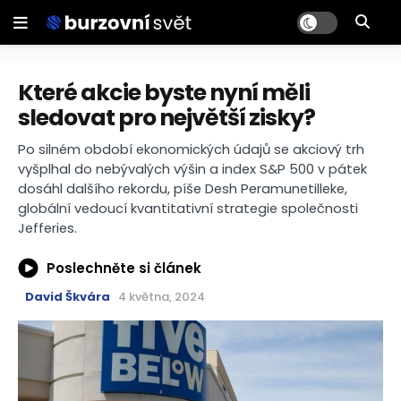
Které akcie byste nyní měli
sledovat pro největší zisky?
Po silném období ekonomických údajů se akciový trh
vyšplhal do nebývalých výšin a index S&P 500 v pátek
dosáhl dalšího rekordu, píše Desh Peramunetilleke,
globální vedoucí kvantitativní strategie společnosti
Jefferies.
Poslechněte si článek
David Škvára
4 května, 2024