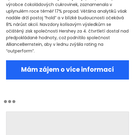
výrobce čokoládových cukrovinek, zaznamenala v
uplynulém roce téměř 17% propad. Většina analytiků však
nadále drží postoj “hold” a v blízké budoucnosti očekává
8% nárůst akcií. Navzdory kolísavým výsledkům se
očištěný zisk společnosti Hershey za 4. čtvrtletí dostal nad
předpokládané hodnoty, což podnítilo společnost
AllianceBernstein, aby v lednu zvýšila rating na
“outperform”.
Mám zájem o více informací