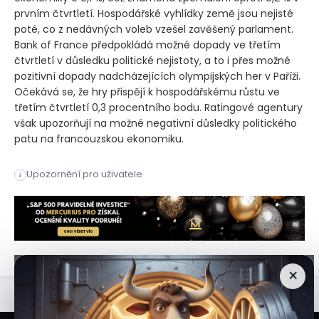
prvním čtvrtletí. Hospodářské vyhlídky země jsou nejisté
poté, co z nedávných voleb vzešel zavěšený parlament.
Bank of France předpokládá možné dopady ve třetím
čtvrtletí v důsledku politické nejistoty, a to i přes možné
pozitivní dopady nadcházejících olympijských her v Paříži.
Očekává se, že hry přispějí k hospodářskému růstu ve
třetím čtvrtletí 0,3 procentního bodu. Ratingové agentury
však upozorňují na možné negativní důsledky politického
patu na francouzskou ekonomiku.
Podle podnikatelského průzkumu francouzské centrální banky 
Upozornění pro uživatele
i
Podle podnikatelského průzkumu francouzské centrální banky 
×