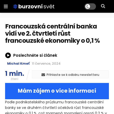
Francouzská centrální banka
vidí ve 2. čtvrtletí růst
francouzské ekonomiky o 0,1 %
Poslechněte si článek
Michal Kmeť
11 července, 2024
1 min.
Přihlaste se k odběru newsletteru
čtení
Mám zájem o více informací
Podle podnikatelského průzkumu francouzské centrální
banky se ve druhém čtvrtletí očekává růst francouzské
ekonomiky o 0,1 %, což znamená zpomalení oproti 0,2 % v