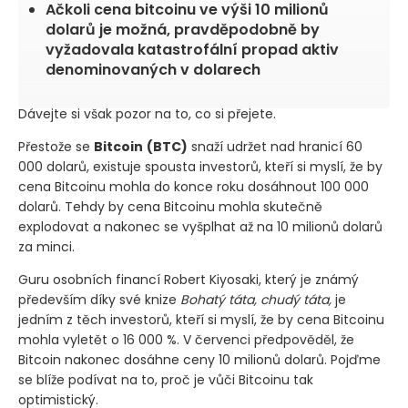
Ačkoli cena bitcoinu ve výši 10 milionů
dolarů je možná, pravděpodobně by
vyžadovala katastrofální propad aktiv
denominovaných v dolarech
Dávejte si však pozor na to, co si přejete.
Přestože se
Bitcoin
(BTC)
snaží udržet nad hranicí 60
000 dolarů, existuje spousta investorů, kteří si myslí, že by
cena Bitcoinu mohla do konce roku dosáhnout 100 000
dolarů. Tehdy by cena Bitcoinu mohla skutečně
explodovat a nakonec se vyšplhat až na 10 milionů dolarů
za minci.
Guru osobních financí Robert Kiyosaki, který je známý
především díky své knize
Bohatý táta, chudý táta,
je
jedním z těch investorů, kteří si myslí, že by cena Bitcoinu
mohla vyletět o 16 000 %. V červenci předpověděl, že
Bitcoin nakonec dosáhne ceny 10 milionů dolarů. Pojďme
se blíže podívat na to, proč je vůči Bitcoinu tak
optimistický.