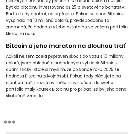
některých odhadů by při ceně 10 milionů dolarů muselo
být do bitcoinu investováno až 25 % světového bohatství.
Buďte tedy opatrní, co si přejete. Pokud se cena Bitcoinu
vyšplhala na 10 milionů dolarů, pravděpodobně to
znamená, že hodnota všeho ostatního ve vašem portfoliu
klesla na nulu.
Bitcoin a jeho maraton na dlouhou trať
Ačkoli nejsem zcela připraven skočit do vozu s 10 miliony
dolarů, jsem ohledně dlouhodobých vyhlídek Bitcoinu
optimistický. Stále si myslím, že do konce roku 2025 se
hodnota Bitcoinu zdvojnásobí. Pokud tedy plánujete na
dlouhou trať, možná by mělo smysl přidat do svého
portfolia malý kousek Bitcoinu pro případ, že by jeho cena
skutečně vzrostla.