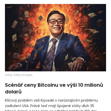
Zdroj: Getty Images
Scénář ceny Bitcoinu ve výši 10 milionů
dolarů
Klíčový problém vidí Kiyosaki v narůstajícím problému
zadlužení USA. Právě teď mají Spojené státy dluh 35