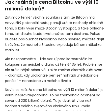
Jak reálná je cena Bitcoinu ve výši 10
milionů dolarů?
Zatímco téměř všichni souhlasí s tím, že Bitcoin má
nevyužitý potenciál růstu, panují určité neshody ohledně
toho, o kolik výše může Bitcoin vystoupat, a také ohledně
toho, jak dlouho bude trvat, než se tam dostane. Pokud
budete poslouchat Kiyosakiho nebo Saylora, můžete dojít
k závěru, že hodnota Bitcoinu exploduje během několika
málo let.
Ale nezapomeňte – lidé varují před katastrofálním
kolapsem amerického dluhu už téměř 35 let. Problém se
ale stále nějak odsouvá. Takže možná okamžik zúčtování
– okamžik, kdy „dokonalé peníze“ nahradí „nedokonalé
peníze“ – nenastane za našeho života.
Navíc se zdá, že cena bitcoinu ve výši 10 milionů dolarů je
velmi nepravděpodobná. To by znamenalo ocenění na
sever od 200 bilionů dolarů. To je dvakrát více než
hodnota celého světového akciového trhu. Podle