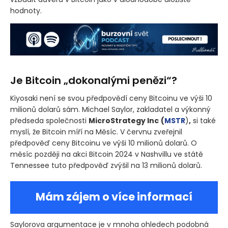
hodnoty.
Je Bitcoin „dokonalými penězi“?
Kiyosaki není se svou předpovědí ceny Bitcoinu ve výši 10
milionů dolarů sám. Michael Saylor, zakladatel a výkonný
předseda společnosti
MicroStrategy Inc
(
MSTR
)
,
si také
myslí, že Bitcoin míří na Měsíc. V červnu zveřejnil
předpověď ceny Bitcoinu ve výši 10 milionů dolarů. O
měsíc později na akci Bitcoin 2024 v Nashvillu ve státě
Tennessee tuto předpověď zvýšil na 13 milionů dolarů.
Mám zájem o více informací
Saylorova argumentace je v mnoha ohledech podobná