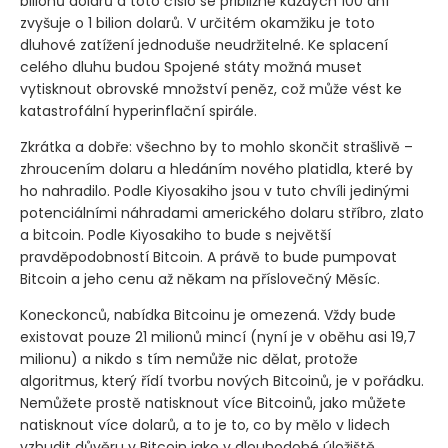
bilionů dolarů a toto číslo se přibližně každých 100 dní
zvyšuje o 1 bilion dolarů. V určitém okamžiku je toto
dluhové zatížení jednoduše neudržitelné. Ke splacení
celého dluhu budou Spojené státy možná muset
vytisknout obrovské množství peněz, což může vést ke
katastrofální hyperinflační spirále.
Zkrátka a dobře: všechno by to mohlo skončit strašlivě –
zhroucením dolaru a hledáním nového platidla, které by
ho nahradilo. Podle Kiyosakiho jsou v tuto chvíli jedinými
potenciálními náhradami amerického dolaru stříbro, zlato
a bitcoin. Podle Kiyosakiho to bude s největší
pravděpodobností Bitcoin. A právě to bude pumpovat
Bitcoin a jeho cenu až někam na příslovečný Měsíc.
Koneckonců, nabídka Bitcoinu je omezená. Vždy bude
existovat pouze 21 milionů mincí
(nyní je v oběhu asi 19,7
milionu)
a nikdo s tím nemůže nic dělat, protože
algoritmus, který řídí tvorbu nových Bitcoinů, je v pořádku.
Nemůžete prostě natisknout více Bitcoinů, jako můžete
natisknout více dolarů, a to je to, co by mělo v lidech
vzbudit důvěru v Bitcoin jako v dlouhodobé úložiště