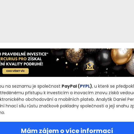
kou na seznamu je společnost
PayPal
(
PYPL
)
, u které se předpok
ředěnému přístupu k investicím a inovacím znovu získá vedou
ektronického obchodování a mobilních plateb. Analytik Daniel Per
ní hnací sílu růstu značkové pokladny společnosti a její snahu z
mo.
Mám zájem o více informací