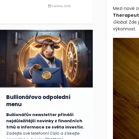
6 SRPNA, 2026
Mezi nově z
Therapeut
Global
. Zde
výkonnost.
Bullionářovo odpolední
menu
Bullionářův newsletter přináší
nejdůležitější novinky z finančních
trhů a informace ze světa investic.
Zadejte své telefonní číslo a získejte