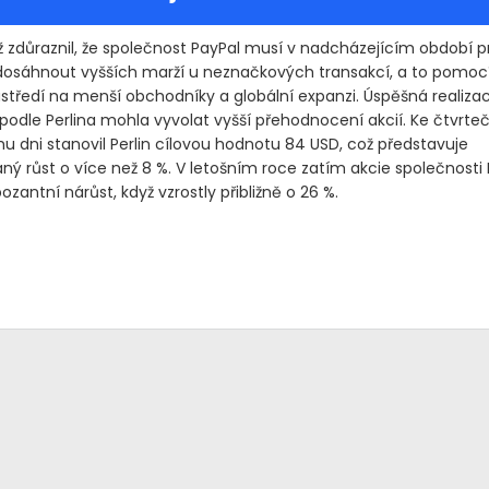
ěž zdůraznil, že společnost PayPal musí v nadcházejícím období p
osáhnout vyšších marží u neznačkových transakcí, a to pomocí 
ustředí na menší obchodníky a globální expanzi. Úspěšná realiza
 podle Perlina mohla vyvolat vyšší přehodnocení akcií. Ke čtvrt
 dni stanovil Perlin cílovou hodnotu 84 USD, což představuje
ný růst o více než 8 %. V letošním roce zatím akcie společnosti 
ozantní nárůst, když vzrostly přibližně o 26 %.