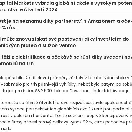
pital Markets vybrala globální akcie s vysokým pote
pro čtvrté čtvrtletí 2024
est je na seznamu díky partnerství s Amazonem a oče
6% růst
 může znovu získat své postavení díky investicím do
onických plateb a službě Venmo
i těží z elektrifikace a očekává se růst díky uvedení n
omobilů na trh
šak způsobila, že tři hlavní průměry zůstaly v tomto týdnu stále 
í však mělo pro trh příznivější vyhlídky, neboť bylo pátým po so
tu jak pro index S&P 500, tak pro Dow Jones Industrial Average.
omu, že se čtvrté čtvrtletí právě rozjíždí, sestavila společnost
R
am vysoce perspektivních globálních akcií, které jsou podle ní 
 růst v dalekém horizontu. Tento seznam, poprvé koncipovaný v 
podle firmy přinesl zdravý celkový výnos 92 %, čímž pohodlně pře
mark.