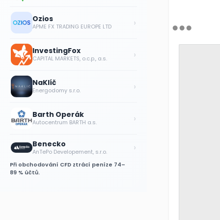
Ozios
›
APME FX TRADING EUROPE LTD
InvestingFox
›
CAPITAL MARKETS, o.c.p., a.s.
NaKlíč
›
Energodomy s.r.o.
Barth Operák
›
Autocentrum BARTH a.s.
Benecko
›
AnTePo Developement, s.r.o.
Při obchodování CFD ztrácí peníze 74–
89 % účtů.