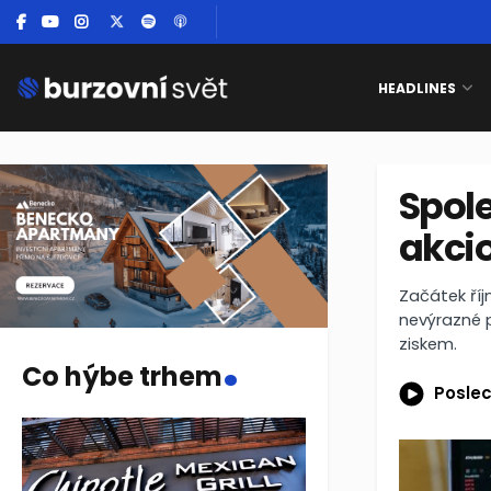
HEADLINES
Spole
akcio
Začátek říj
nevýrazné p
.
ziskem.
Co hýbe trhem
Poslec