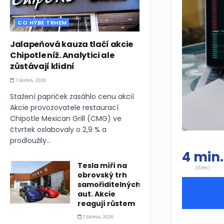
CO HÝBE TRHEM
Jalapeňová kauza tlačí akcie
Chipotle níž. Analytici ale
zůstávají klidní
7 SRPNA, 2026
Stažení papriček zasáhlo cenu akcií
Akcie provozovatele restaurací
Chipotle Mexican Grill (CMG) ve
čtvrtek oslabovaly o 2,9 % a
prodloužily...
4 min.
Tesla míří na
čtení
obrovský trh
samořiditelných
aut. Akcie
reagují růstem
7 SRPNA, 2026