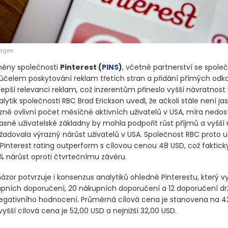
mages
ěny společnosti
Pinterest
(
PINS
)
, včetně partnerství se společ
čelem poskytování reklam třetích stran a přidání přímých odka
epší relevanci reklam, což inzerentům přineslo vyšší návratnost
lytik společnosti RBC Brad Erickson uvedl, že ačkoli stále není ja
ně ovlivní počet měsíčně aktivních uživatelů v USA, míra nedo
asné uživatelské základny by mohla podpořit růst příjmů a vyšší 
žadovala výrazný nárůst uživatelů v USA. Společnost RBC proto ud
 Pinterest rating outperform s cílovou cenou 48 USD, což fakti
% nárůst oproti čtvrtečnímu závěru.
ázor potvrzuje i konsenzus analytiků ohledně Pinterestu, který v
upních doporučení, 20 nákupních doporučení a 12 doporučení drž
negativního hodnocení. Průměrná cílová cena je stanovena na 4
yšší cílová cena je 52,00 USD a nejnižší 32,00 USD.