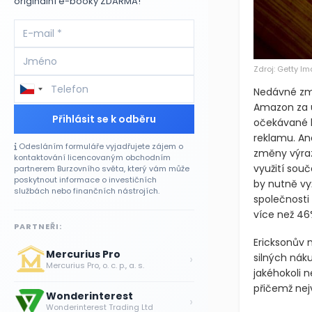
originální e-booky ZDARMA!
Zdroj: Getty I
Nedávné zm
Amazon za ú
Přihlásit se k odběru
očekávané l
reklamu. Ana
Odesláním formuláře vyjadřujete zájem o
změny výraz
kontaktování licencovaným obchodním
využití souč
partnerem Burzovního světa, který vám může
poskytnout informace o investičních
by nutně vy
službách nebo finančních nástrojích.
společnosti
více než 46
PARTNEŘI:
Ericksonův n
Mercurius Pro
›
silných nák
Mercurius Pro, o. c. p., a. s.
jakéhokoli 
přičemž nejv
Wonderinterest
›
Wonderinterest Trading Ltd