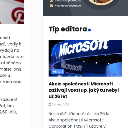
.
Tip editora
ností
zů, vedly k
 výdajů na
sné, zda tyto
statečného
marže, aniž
AKCIE
ělila
cky znamená
Akcie společnosti Microsoft
zažívají vzestup, jaký tu nebyl
už 26 let
ykazuje 8
et, bez
5 SRPNA, 2026
2,60 USD,
Nejsilnější třídenní růst za 26 let
Akcie společnosti Microsoft
Corporation (MSFT) uzavřely