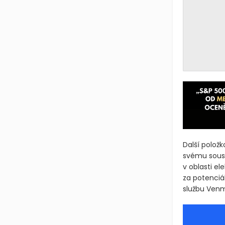
Další polož
svému soust
v oblasti el
za potenciál
službu Ven