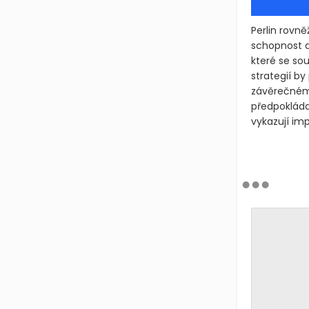
Perlin rovn
schopnost d
které se so
strategií by
závěrečnému
předpokláda
vykazují imp