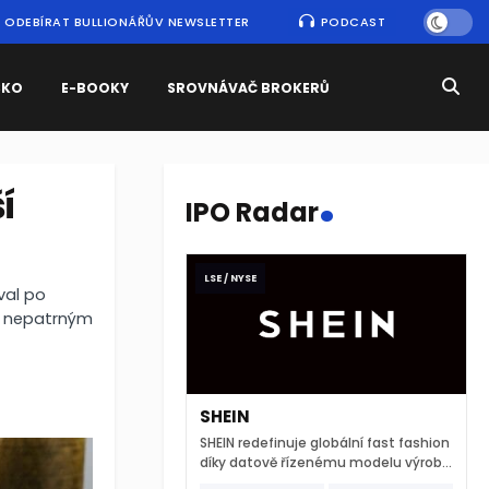
ODEBÍRAT BULLIONÁŘŮV NEWSLETTER
PODCAST
SKO
E-BOOKY
SROVNÁVAČ BROKERŮ
.
í
IPO Radar
LSE / NYSE
val po
 s nepatrným
SHEIN
SHEIN redefinuje globální fast fashion
díky datově řízenému modelu výroby
a extrémně rychlému