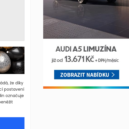
ládá, že díky
cí postavení
lin označuje
peněžit