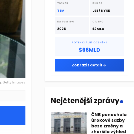
dodavatelskému řetězci.
TICKER
BURZA
TBA
LSE / NYSE
DATUM IPO
CÍL IPO
2026
$2MLD
POTENCIÁLNÍ OCENĚNÍ
$66MLD
Zobrazit detail
j: Getty Images
.
Nejčtenější zprávy
ČNB ponechala
úrokové sazby
beze změny a
zhoršila výhled