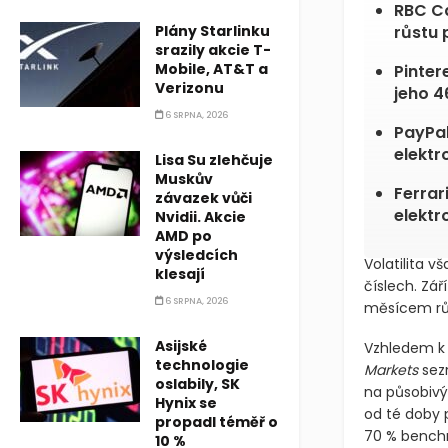
RBC Ca
Plány Starlinku
růstu 
srazily akcie T-
Mobile, AT&T a
Pinter
Verizonu
jeho 4
6 SRPNA, 2026
PayPal
elektr
Lisa Su zlehčuje
Muskův
Ferrar
závazek vůči
elektr
Nvidii. Akcie
AMD po
výsledcích
Volatilita v
klesají
číslech. Zář
6 SRPNA, 2026
měsícem růs
Asijské
Vzhledem k t
technologie
Markets
sezn
oslabily, SK
na působivý
Hynix se
od té doby 
propadl téměř o
70 % bench
10 %