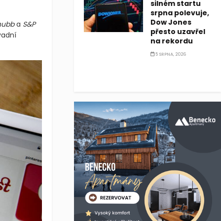
silném startu
srpna polevuje,
Dow Jones
hubb
a
S&P
přesto uzavřel
vadní
na rekordu
5 SRPNA, 2026