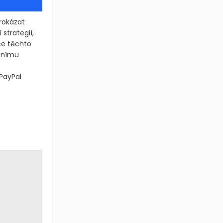
rokázat
strategií,
ce těchto
ečnímu
PayPal