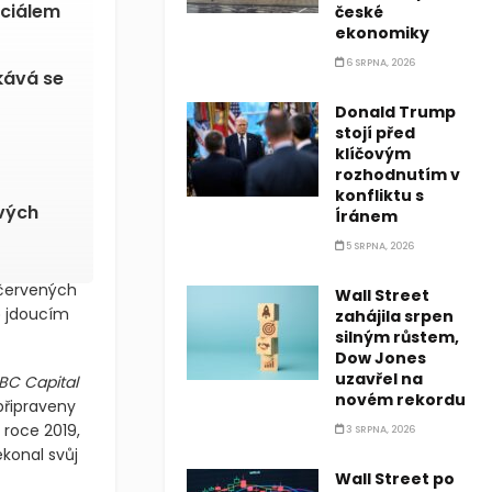
nciálem
české
ekonomiky
6 SRPNA, 2026
kává se
Donald Trump
stojí před
klíčovým
rozhodnutím v
konfliktu s
ových
Íránem
5 SRPNA, 2026
v červených
Wall Street
bě jdoucím
zahájila srpen
silným růstem,
Dow Jones
uzavřel na
BC Capital
novém rekordu
připraveny
roce 2019,
3 SRPNA, 2026
konal svůj
Wall Street po