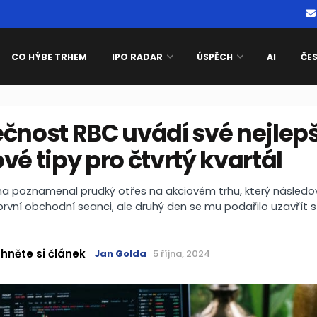
CO HÝBE TRHEM
IPO RADAR
ÚSPĚCH
AI
ČE
čnost RBC uvádí své nejlepš
vé tipy pro čtvrtý kvartál
na poznamenal prudký otřes na akciovém trhu, který následo
rvní obchodní seanci, ale druhý den se mu podařilo uzavřít
hněte si článek
Jan Golda
5 října, 2024