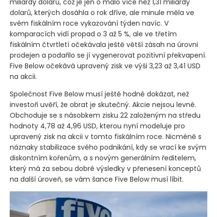
miliardy dolarů, což je jen o málo více než 1,31 miliardy
dolarů, kterých dosáhla o rok dříve, ale minule měla ve
svém fiskálním roce vykazování týden navíc. V
komparacích vidí propad o 3 až 5 %, ale ve třetím
fiskálním čtvrtletí očekávala ještě větší zásah na úrovni
prodejen a podařilo se jí vygenerovat pozitivní překvapení.
Five Below očekává upravený zisk ve výši 3,23 až 3,41 USD
na akcii.
Společnost Five Below musí ještě hodně dokázat, než
investoři uvěří, že obrat je skutečný. Akcie nejsou levné.
Obchoduje se s násobkem zisku 22 založeným na středu
hodnoty 4,78 až 4,96 USD, kterou nyní modeluje pro
upravený zisk na akcii v tomto fiskálním roce. Nicméně s
náznaky stabilizace svého podnikání, kdy se vrací ke svým
diskontním kořenům, a s novým generálním ředitelem,
který má za sebou dobré výsledky v přenesení konceptů
na další úroveň, se vám šance Five Below musí líbit.