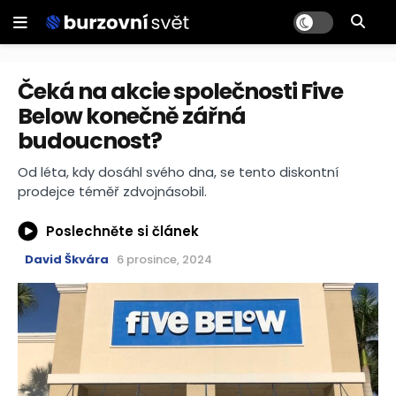
Čeká na akcie společnosti Five
Below konečně zářná
budoucnost?
Od léta, kdy dosáhl svého dna, se tento diskontní
prodejce téměř zdvojnásobil.
Poslechněte si článek
David Škvára
6 prosince, 2024