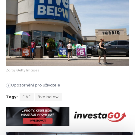
Zdroj: Getty Images
Upozornění pro uživatele
i
Od léta, kdy dosáhl svého dna, se tento diskontní prodejce t
Tagy:
FIVE
five below