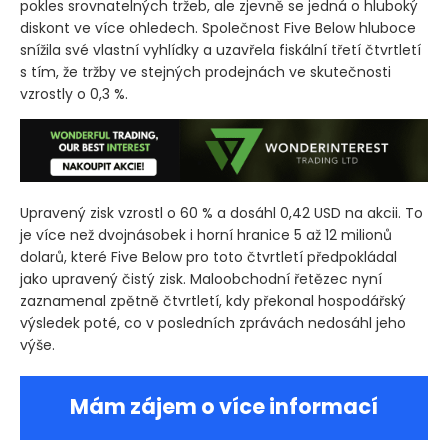
pokles srovnatelných tržeb, ale zjevně se jedná o hluboký
diskont ve více ohledech. Společnost Five Below hluboce
snížila své vlastní vyhlídky a uzavřela fiskální třetí čtvrtletí
s tím, že tržby ve stejných prodejnách ve skutečnosti
vzrostly o 0,3 %.
Upravený zisk vzrostl o 60 % a dosáhl 0,42 USD na akcii. To
je více než dvojnásobek i horní hranice 5 až 12 milionů
dolarů, které Five Below pro toto čtvrtletí předpokládal
jako upravený čistý zisk. Maloobchodní řetězec nyní
zaznamenal zpětně čtvrtletí, kdy překonal hospodářský
výsledek poté, co v posledních zprávách nedosáhl jeho
výše.
Mám zájem o více informací