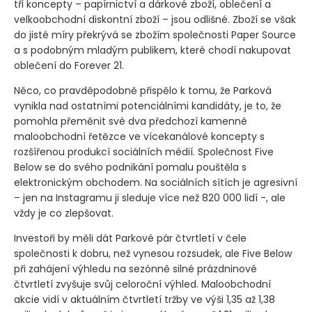
tři koncepty – papírnictví a dárkové zboží, oblečení a
velkoobchodní diskontní zboží – jsou odlišné. Zboží se však
do jisté míry překrývá se zbožím společnosti Paper Source
a s podobným mladým publikem, které chodí nakupovat
oblečení do Forever 21.
Něco, co pravděpodobně přispělo k tomu, že Parková
vynikla nad ostatními potenciálními kandidáty, je to, že
pomohla přeměnit své dva předchozí kamenné
maloobchodní řetězce ve vícekanálové koncepty s
rozšířenou produkcí sociálních médií. Společnost Five
Below se do svého podnikání pomalu pouštěla s
elektronickým obchodem. Na sociálních sítích je agresivní
– jen na Instagramu ji sleduje více než 820 000 lidí -, ale
vždy je co zlepšovat.
Investoři by měli dát Parkové pár čtvrtletí v čele
společnosti k dobru, než vynesou rozsudek, ale Five Below
při zahájení výhledu na sezónně silné prázdninové
čtvrtletí zvyšuje svůj celoroční výhled. Maloobchodní
akcie vidí v aktuálním čtvrtletí tržby ve výši 1,35 až 1,38