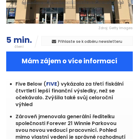
Zdroj: Getty Images
5 min.
Přihlaste se k odběru newsletteru
čtení
Mám zájem o více informací
Five Below (
FIVE
) vykázala za třetí fiskální
čtvrtletí lepší finanční výsledky, než se
očekávalo. Zvýšila také svůj celoroční
výhled
Zároveň jmenovala generální ředitelku
společnosti Forever 21 Winnie Parkovou
svou novou vedoucí pracovnicí. Pohled
mimo vlastní vedení je správné rozhodnutí