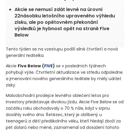
Akcie se nemusí zdát levné na úrovni
22násobku letošního upraveného výhledu
zisku, ale po opětovném překonání
výsledků je hybnost opět na straně Five
Below
Tento týden se na vzestupu podílí silné čtvrtletí a nová
generální ředitelka.
Akcie
Five Below
(
FIVE
)
se v posledních týdnech
pohybují výše. Čtvrtletní aktualizace ve středu odpoledne
a jmenování nového generálního ředitele by měly udržet
zisky.
Maloobchodní prodejce levného oblečení letos pro
investory představuje divokou jízdu. Akcie Five Below se od
začátku roku obchodovaly o 70 % níže, když v srpnu
dosáhly svého dna. Řetězec, který je oblíbený u
teenagerů a dětí předškolního věku, kteří hledají zboží za
pět dolarů nebo méně, zaznamenal od dosažení tohoto