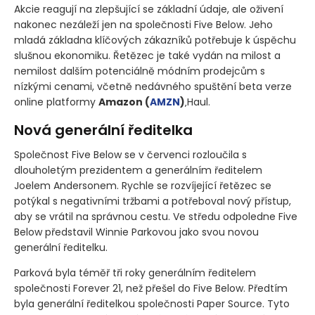
Akcie reagují na zlepšující se základní údaje, ale oživení
nakonec nezáleží jen na společnosti Five Below. Jeho
mladá základna klíčových zákazníků potřebuje k úspěchu
slušnou ekonomiku. Řetězec je také vydán na milost a
nemilost dalším potenciálně módním prodejcům s
nízkými cenami, včetně nedávného spuštění beta verze
online platformy
Amazon
(
AMZN
)
‚Haul.
Nová generální ředitelka
Společnost Five Below se v červenci rozloučila s
dlouholetým prezidentem a generálním ředitelem
Joelem Andersonem. Rychle se rozvíjející řetězec se
potýkal s negativními tržbami a potřeboval nový přístup,
aby se vrátil na správnou cestu. Ve středu odpoledne Five
Below představil Winnie Parkovou jako svou novou
generální ředitelku.
Parková byla téměř tři roky generálním ředitelem
společnosti Forever 21, než přešel do Five Below. Předtím
byla generální ředitelkou společnosti Paper Source. Tyto