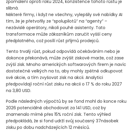
zpomalení oproti roku 2024, konzistence tohoto růstu je
slibná.
Některé firmy, i když ne všechny, vylepšily své nabídky AI
tím, že je přetvořily ze “spolupilotů” na “agenty” –
nezávislé operátory, nikoli pouhé asistenty. Tato
transformace může zákazníkům zaručit vyšší ceny
předplatného, což posílí růst příjmů prodejců.
Tento trvalý růst, pokud odpovídá očekáváním nebo je
dokonce překonává, může zvýšit ziskové marže, což zase
zvýší zisk. Mnoho amerických softwarových firem je navíc
dostatečně velkých na to, aby mohly zpětně odkupovat
své akcie, a tím zvyšovat zisk na akcii. Analytici
předpovídají roční růst zisku na akcii o 17 % do roku 2027
na 3,80 USD.
Podle následných výpočtů by se fond mohl do konce roku
2026 potenciálně obchodovat za 141 USD, což by
znamenalo mírně přes 15% roční zisk. Tento výhled
předpokládá, že si fond udrží svůj současný 37násobek
zisku po dobu nadcházejících 12 měsíců.