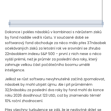
Dokonce i pokles násobků v kombinaci s nárůstem zisků
by fond nadále vedl k růstu. V současné době se
softwarový fond obchoduje za něco málo přes 37násobek
očekávaných zisků za letošní rok ve srovnání se zhruba
22násobkem indexu S&P 500 – první z nich nese o něco
vyšší prémii, než je průměr za poslední dva roky, který
zahrnuje velkou část počátečního boomu umělé
inteligence.
Jelikož se růst softwaru nevyhnutelně začíná zpomalovat,
násobek by mohl utrpět újmu. Ale i při průměrném
32,5násobku za poslední dva roky by fond mohl do konce
roku 2026 dosáhnout 123 USD, což by znamenalo téměř
10% roční zhodnocení.
Přes všechny turbulence se zdá, že je nezbytné držet se