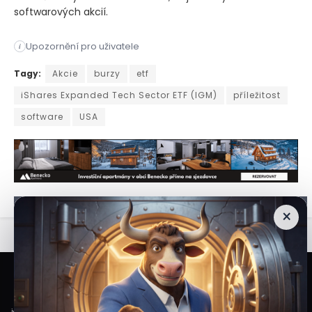
softwarových akcií.
Upozornění pro uživatele
i
Akcie softwaru zažívají oživení a po výrazném propadu v min
Tagy:
Akcie
burzy
etf
iShares Expanded Tech Sector ETF (IGM)
příležitost
software
USA
×
Veškeré informace a materiály zveřejněné na internetových stránkách
Burzovního Světa vycházejí z veřejně dostupných a důvěryhodných zdrojů. Při
jejich zpracování je postupováno s odbornou péčí a cílem poskytovat čtenářům