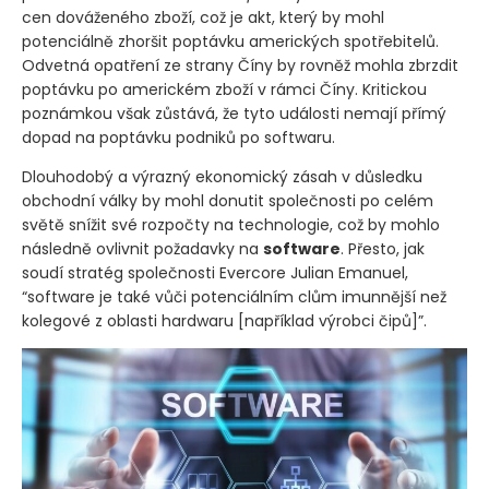
cen dováženého zboží, což je akt, který by mohl
potenciálně zhoršit poptávku amerických spotřebitelů.
Odvetná opatření ze strany Číny by rovněž mohla zbrzdit
poptávku po americkém zboží v rámci Číny. Kritickou
poznámkou však zůstává, že tyto události nemají přímý
dopad na poptávku podniků po softwaru.
Dlouhodobý a výrazný ekonomický zásah v důsledku
obchodní války by mohl donutit společnosti po celém
světě snížit své rozpočty na technologie, což by mohlo
následně ovlivnit požadavky na
software
. Přesto, jak
soudí stratég společnosti Evercore Julian Emanuel,
“software je také vůči potenciálním clům imunnější než
kolegové z oblasti hardwaru [například výrobci čipů]”.