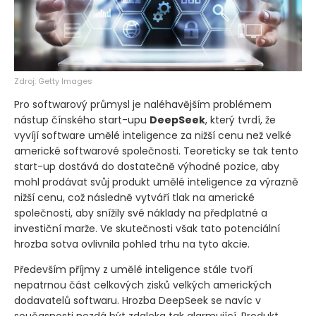
Zdroj: Getty Images
Pro softwarový průmysl je naléhavějším problémem
nástup čínského start-upu
DeepSeek
, který tvrdí, že
vyvíjí software umělé inteligence za nižší cenu než velké
americké softwarové společnosti. Teoreticky se tak tento
start-up dostává do dostatečně výhodné pozice, aby
mohl prodávat svůj produkt umělé inteligence za výrazně
nižší cenu, což následně vytváří tlak na americké
společnosti, aby snížily své náklady na předplatné a
investiční marže. Ve skutečnosti však tato potenciální
hrozba sotva ovlivnila pohled trhu na tyto akcie.
Především příjmy z umělé inteligence stále tvoří
nepatrnou část celkových zisků velkých amerických
dodavatelů softwaru. Hrozba DeepSeek se navíc v
současnosti nezdá být zdaleka tak alarmující. Produkt