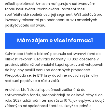
Ačkoli společnost Amazon nefiguruje v softwarovém
fondu kvůli svému technickému zařazení mezi
spotřebitelské společnosti, její segment AWS zůstává pro
investory relevantní pro hodnocení stavu amerických
poskytovatelů softwaru.
Mám zájem o více informací
Kulminace těchto faktorů posunula softwarový fond do
blízkosti rekordní uzavírací hodnoty 110 USD dosažené v
prosinci, přičemž potenciální kupci opakovaně vstupovali
do hry, aby posílili cenu po dočasných propadech.
Předpokládá se, že ETF brzy dosáhne nových výšin díky
rostoucí poptávce a růstu zisků.
Analytici, kteří sledují společnosti začleněné do
softwarového fondu, předpokládají, že celkové tržby si do
roku 2027 udrží roční tempo růstu 10 %, jak vyplývá z údajů
získaných od společnosti FactSet. I když se jedná o