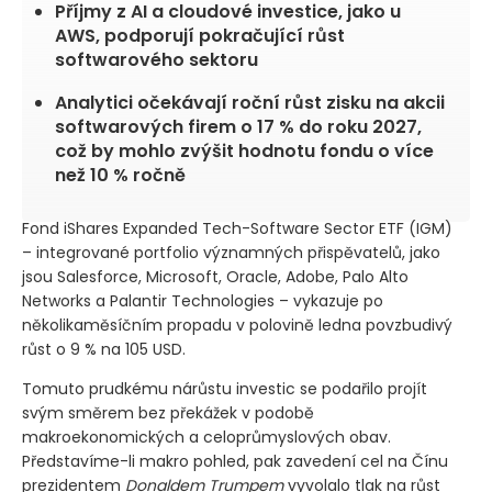
Příjmy z AI a cloudové investice, jako u
AWS, podporují pokračující růst
softwarového sektoru
Analytici očekávají roční růst zisku na akcii
softwarových firem o 17 % do roku 2027,
což by mohlo zvýšit hodnotu fondu o více
než 10 % ročně
Fond iShares Expanded Tech-Software Sector ETF
(IGM)
– integrované portfolio významných přispěvatelů, jako
jsou Salesforce, Microsoft, Oracle, Adobe, Palo Alto
Networks a Palantir Technologies – vykazuje po
několikaměsíčním propadu v polovině ledna povzbudivý
růst o 9 % na 105 USD.
Tomuto prudkému nárůstu investic se podařilo projít
svým směrem bez překážek v podobě
makroekonomických a celoprůmyslových obav.
Představíme-li makro pohled, pak zavedení cel na Čínu
prezidentem
Donaldem Trumpem
vyvolalo tlak na růst