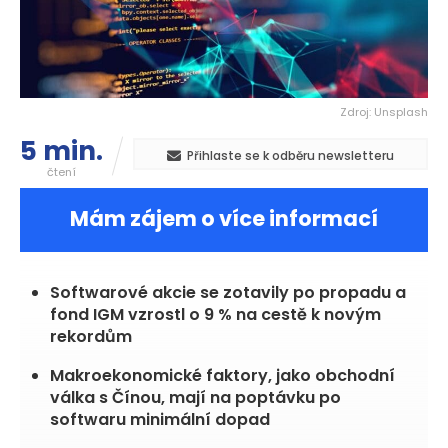
Zdroj: Unsplash
5 min.
Přihlaste se k odběru newsletteru
čtení
Mám zájem o více informací
Softwarové akcie se zotavily po propadu a
fond IGM vzrostl o 9 % na cestě k novým
rekordům
Makroekonomické faktory, jako obchodní
válka s Čínou, mají na poptávku po
softwaru minimální dopad