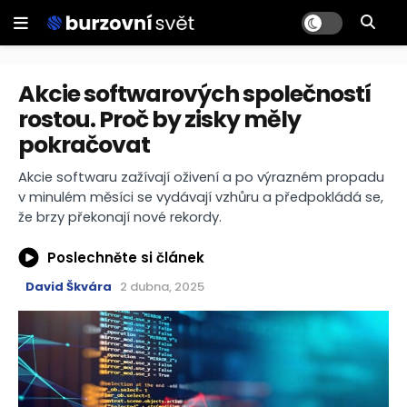
Akcie softwarových společností
rostou. Proč by zisky měly
pokračovat
Akcie softwaru zažívají oživení a po výrazném propadu
v minulém měsíci se vydávají vzhůru a předpokládá se,
že brzy překonají nové rekordy.
Poslechněte si článek
David Škvára
2 dubna, 2025