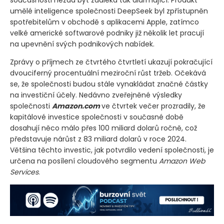
umělé inteligence společnosti DeepSeek byl zpřístupněn
spotřebitelům v obchodě s aplikacemi Apple, zatímco
velké americké softwarové podniky již několik let pracují
na upevnění svých podnikových nabídek.
Zprávy o příjmech ze čtvrtého čtvrtletí ukazují pokračující
dvouciferný procentuální meziroční růst tržeb. Očekává
se, že společnosti budou stále vynakládat značné částky
na investiční účely. Nedávno zveřejněné výsledky
společnosti
Amazon.com
ve čtvrtek večer prozradily, že
kapitálové investice společnosti v současné době
dosahují něco málo přes 100 miliard dolarů ročně, což
představuje nárůst z 83 miliard dolarů v roce 2024.
Většina těchto investic, jak potvrdilo vedení společnosti, je
určena na posílení cloudového segmentu
Amazon Web
Services
.