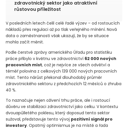
zdravotnický sektor jako atraktivní
růstovou příležitost
V posledních letech čelil celé řadě výzev – od rostoucích
nákladů přes regulaci až po tlak veřejného mínění. Nová
data o zaměstnanosti však ukazují, že by se situace
mohla začít měnit.
Podle čerstvé zprávy amerického Úřadu pro statistiku
práce přibylo v květnu ve zdravotnictví
62 000 nových
pracovních míst
, což je nejvíce ze všech odvětví a
téměř polovina z celkových 139 000 nových pracovních
míst. Tento nárůst překonal dlouhodobý průměr
zdravotnického sektoru z předchozích 12 měsíců o zhruba
40 %.
To naznačuje nejen oživení trhu práce, ale i rostoucí
důvěru ve stabilizaci zdravotnictví jako celku. V kontextu
dvouapůlletého poklesu, který doposud tento sektor
sužoval, představuje tento vývoj
pozitivní signál pro
investory
. Opatrný optimismus je na místě a řada