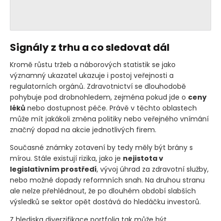
Signály z trhu a co sledovat dál
Kromě růstu tržeb a náborových statistik se jako
významný ukazatel ukazuje i postoj veřejnosti a
regulatorních orgánů. Zdravotnictví se dlouhodobě
pohybuje pod drobnohledem, zejména pokud jde o
ceny
léků
nebo dostupnost péče. Právě v těchto oblastech
může mít jakákoli změna politiky nebo veřejného vnímání
značný dopad na akcie jednotlivých firem.
Současné známky zotavení by tedy měly být brány s
mírou. Stále existují rizika, jako je
nejistota v
legislativním prostředí
, vývoj úhrad za zdravotní služby,
nebo možné dopady reformních snah. Na druhou stranu
ale nelze přehlédnout, že po dlouhém období slabších
výsledků se sektor opět dostává do hledáčku investorů.
Z hlediska diverzifikace portfolia tak může být