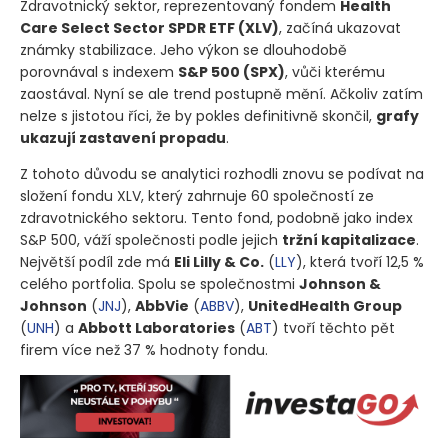
Zdravotnický sektor, reprezentovaný fondem
Health
Care Select Sector SPDR ETF
(XLV)
, začíná ukazovat
známky stabilizace. Jeho výkon se dlouhodobě
porovnával s indexem
S&P 500
(SPX)
, vůči kterému
zaostával. Nyní se ale trend postupně mění. Ačkoliv zatím
nelze s jistotou říci, že by pokles definitivně skončil,
grafy
ukazují zastavení propadu
.
Z tohoto důvodu se analytici rozhodli znovu se podívat na
složení fondu XLV, který zahrnuje 60 společností ze
zdravotnického sektoru. Tento fond, podobně jako index
S&P 500, váží společnosti podle jejich
tržní kapitalizace
.
Největší podíl zde má
Eli Lilly & Co.
(
LLY
)
, která tvoří 12,5 %
celého portfolia. Spolu se společnostmi
Johnson &
Johnson
(
JNJ
)
,
AbbVie
(
ABBV
)
,
UnitedHealth Group
(
UNH
)
a
Abbott Laboratories
(
ABT
)
tvoří těchto pět
firem více než 37 % hodnoty fondu.