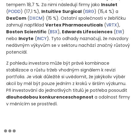
tempem 18,7 %. Za nimi následují firmy jako
Insulet
(
PODD
)
(17,1 %)
,
Intuitive Surgical
(
ISRG
)
(15,4 %)
a
DexCom
(
DXCM
)
(15 %)
. Ostatní společnosti v žebříčku
zahrnují například
Vertex Pharmaceuticals
(
VRTX
)
,
Boston Scientific
(
BSX
)
,
Edwards Lifesciences
(
EW
)
nebo
Incyte
(
INCY
)
. Tyto odhady naznačují, že navzdory
nedávným výkyvům se v sektoru nachází značný růstový
potenciál.
Z pohledu investora může být právě kombinace
stabilizace a růstu tržeb vhodným signálem k revizi
portfolia. Je však důležité si uvědomit, že jakýkoliv výběr
akcií by měl být pouze jedním z kroků v širším výzkumu.
Při investování do jednotlivých titulů je potřeba posoudit
dlouhodobou konkurenceschopnost
a odolnost firmy
v měnícím se prostředí.