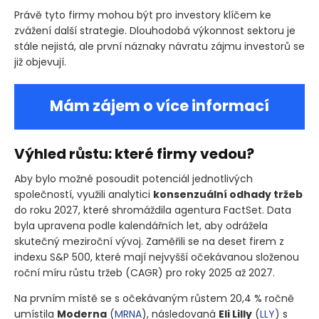
Právě tyto firmy mohou být pro investory klíčem ke
zvážení další strategie. Dlouhodobá výkonnost sektoru je
stále nejistá, ale první náznaky návratu zájmu investorů se
již objevují.
Mám zájem o více informací
Výhled růstu: které firmy vedou?
Aby bylo možné posoudit potenciál jednotlivých
společností, využili analytici
konsenzuální odhady tržeb
do roku 2027, které shromáždila agentura FactSet. Data
byla upravena podle kalendářních let, aby odrážela
skutečný meziroční vývoj. Zaměřili se na deset firem z
indexu S&P 500, které mají nejvyšší očekávanou složenou
roční míru růstu tržeb
(CAGR)
pro roky 2025 až 2027.
Na prvním místě se s očekávaným růstem 20,4 % ročně
umístila
Moderna
(
MRNA
)
, následovaná
Eli Lilly
(
LLY
)
s