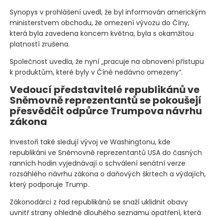
Synopys v prohlášení uvedl, že byl informován americkým
ministerstvem obchodu, že omezení vývozu do Číny,
která byla zavedena koncem května, byla s okamžitou
platností zrušena.
Společnost uvedla, že nyní „pracuje na obnovení přístupu
k produktům, které byly v Číně nedávno omezeny“.
Vedoucí představitelé republikánů ve
Sněmovně reprezentantů se pokoušejí
přesvědčit odpůrce Trumpova návrhu
zákona
Investoři také sledují vývoj ve Washingtonu, kde
republikáni ve Sněmovně reprezentantů USA do časných
ranních hodin vyjednávají o schválení senátní verze
rozsáhlého návrhu zákona o daňových škrtech a výdajích,
který podporuje Trump.
Zákonodárci z řad republikánů se snaží uklidnit obavy
uvnitř strany ohledně dlouhého seznamu opatření, která