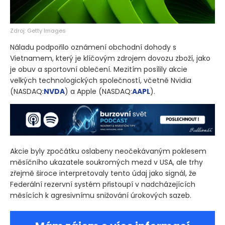
Zdroj: Getty Images
Náladu podpořilo oznámení obchodní dohody s
Vietnamem, který je klíčovým zdrojem dovozu zboží, jako
je obuv a sportovní oblečení. Mezitím posílily akcie
velkých technologických společností, včetně Nvidia
(NASDAQ:
NVDA
)
a Apple
(NASDAQ:
AAPL
)
.
Akcie byly zpočátku oslabeny neočekávaným poklesem
měsíčního ukazatele soukromých mezd v USA, ale trhy
zřejmě široce interpretovaly tento údaj jako signál, že
Federální rezervní systém přistoupí v nadcházejících
měsících k agresivnímu snižování úrokových sazeb.