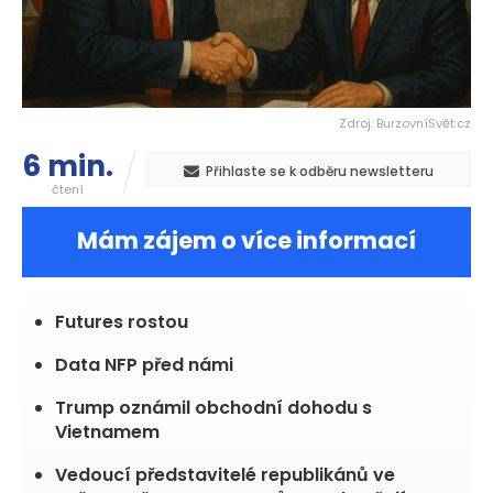
Zdroj: BurzovníSvět.cz
6 min.
Přihlaste se k odběru newsletteru
čtení
Mám zájem o více informací
Futures rostou
Data NFP před námi
Trump oznámil obchodní dohodu s
Vietnamem
Vedoucí představitelé republikánů ve