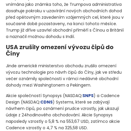
vnímána jako známka toho, že Trumpova administrativa
dosahuje pokroku v uzavírání nových obchodních dohod
před opětovným zavedením vzájemných cel, které jsou v
současné době pozastaveny, na konci tohoto měsíce.
Trump již dříve uzavřel obchodní příměří s Čínou a Británií
a naznačil možnou dohodu s Indií.
USA zrušily omezení vývozu čipů do
Číny
Jinde americké ministerstvo obchodu zrušilo omezení
vývozu technologie pro návrh čipů do Číny, jak ve středu
večer oznámily společnosti v rámci nedávné obchodní
dohody mezi Washingtonem a Pekingem.
Akcie společností Synopsys
(NASDAQ:
SNPS
)
a Cadence
Design
(NASDAQ:
CDNS
)
Systems, které se zabývají
návrhem čipů, po oznámení prudce vzrostly, jak ukazují
údaje z 24hodinového obchodování. Akcie Synopsys
naposledy vzrostly o 5,8 % na 553,67 USD, zatímco akcie
Cadence vzrostly o 4,7 % na 325,58 USD.