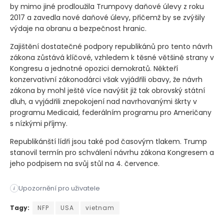
by mimo jiné prodloužila Trumpovy daňové úlevy z roku
2017 a zavedla nové daňové úlevy, přičemž by se zvýšily
výdaje na obranu a bezpečnost hranic.
Zajištění dostatečné podpory republikánů pro tento návrh
zákona zůstává klíčové, vzhledem k těsné většině strany v
Kongresu a jednotné opozici demokratů. Někteří
konzervativní zákonodárci však vyjádřili obavy, že návrh
zákona by mohl ještě více navýšit již tak obrovský státní
dluh, a vyjádřili znepokojení nad navrhovanými škrty v
programu Medicaid, federálním programu pro Američany
s nízkými příjmy.
Republikánští lídři jsou také pod časovým tlakem. Trump
stanovil termín pro schválení návrhu zákona Kongresem a
jeho podpisem na svůj stůl na 4. července.
Upozornění pro uživatele
i
Americké akciové futures směřují nahoru před zveřejněním ve
Tagy:
NFP
USA
vietnam