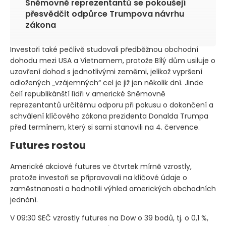
Sněmovně reprezentantů se pokoušejí
přesvědčit odpůrce Trumpova návrhu
zákona
Investoři také pečlivě studovali předběžnou obchodní
dohodu mezi USA a Vietnamem, protože Bílý dům usiluje o
uzavření dohod s jednotlivými zeměmi, jelikož vypršení
odložených „vzájemných“ cel je již jen několik dní. Jinde
čelí republikánští lídři v americké Sněmovně
reprezentantů určitému odporu při pokusu o dokončení a
schválení klíčového zákona prezidenta Donalda Trumpa
před termínem, který si sami stanovili na 4. července.
Futures rostou
Americké akciové futures ve čtvrtek mírně vzrostly,
protože investoři se připravovali na klíčové údaje o
zaměstnanosti a hodnotili výhled amerických obchodních
jednání.
V 09:30 SEČ vzrostly futures na Dow o 39 bodů, tj. o 0,1 %,