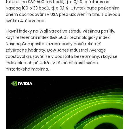
futures na S&P 500 o 6 bodů, tj. o 0,1 %, a futures na
Nasdaq 100 o 33 bodů, tj. o 0,1 %. Čtvrtek bude posledním
dnem obchodování v USA před uzavřením trhů z důvodu
svátku 4. července.
Hlavní indexy na Wall Street ve středu většinou posílily,
když referenční index S&P 500 i technologický index
Nasdaq Composite zaznamenaly nové rekordní
závěrečné hodnoty. Dow Jones Industrial Average
zaostával a uzavřel se v podstatě beze změny, i když se
index blue chipů udržel v těsné blízkosti svého
historického maxima.