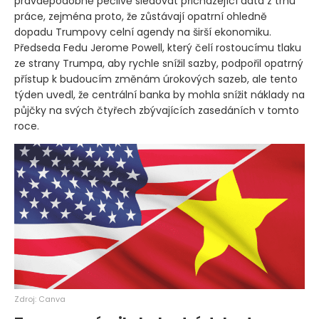
pravděpodobně pečlivě sledovat přicházející data z trhu
práce, zejména proto, že zůstávají opatrní ohledně
dopadu Trumpovy celní agendy na širší ekonomiku.
Předseda Fedu Jerome Powell, který čelí rostoucímu tlaku
ze strany Trumpa, aby rychle snížil sazby, podpořil opatrný
přístup k budoucím změnám úrokových sazeb, ale tento
týden uvedl, že centrální banka by mohla snížit náklady na
půjčky na svých čtyřech zbývajících zasedáních v tomto
roce.
Zdroj: Canva