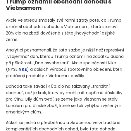
Trump oznámil obchodní dohodu s
Vietnamem
Akcie ve středu smazaly své ranní ztráty poté, co Trump
oznámil obchodní dohodu s Vietnamem, která stanoví
20% clo na zboží dovážené z této jihovýchodní asijské
země.
Analytici poznamenali, že tato sazba je nižší než represivní
„vzájemná“ daň, kterou Trump oznámil na začátku dubna
při příležitosti „Dne osvobození“. Akcie společnosti Nike
(NYSE:
NKE
)
a dalších výrobců sportovního oblečení, kteří
prodávají produkty z Vietnamu, posílily.
Dohoda také zavádí 40% clo na takzvaný „tranzitní
obchod“, což je krok, který by mohl mít nepřímé důsledky
pro Čínu. Bílý dům tvrdí, že země jako Vietnam se staly
kanálem pro čínské zboží, které se tak vyhýbá zvýšeným
americkým clům.
Ačkoli se jedná o předběžnou a zkrácenou verzi tradičně
komplexnějších obchodních dohod, byla tato dohoda