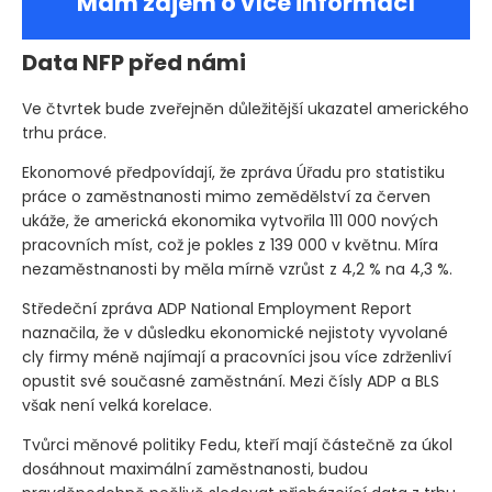
Mám zájem o více informací
Data NFP před námi
Ve čtvrtek bude zveřejněn důležitější ukazatel amerického
trhu práce.
Ekonomové předpovídají, že zpráva Úřadu pro statistiku
práce o zaměstnanosti mimo zemědělství za červen
ukáže, že americká ekonomika vytvořila 111 000 nových
pracovních míst, což je pokles z 139 000 v květnu. Míra
nezaměstnanosti by měla mírně vzrůst z 4,2 % na 4,3 %.
Středeční zpráva ADP National Employment Report
naznačila, že v důsledku ekonomické nejistoty vyvolané
cly firmy méně najímají a pracovníci jsou více zdrženliví
opustit své současné zaměstnání. Mezi čísly ADP a BLS
však není velká korelace.
Tvůrci měnové politiky Fedu, kteří mají částečně za úkol
dosáhnout maximální zaměstnanosti, budou