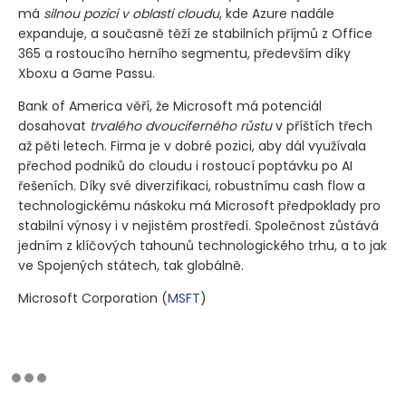
má
silnou pozici v oblasti cloudu
, kde Azure nadále
expanduje, a současně těží ze stabilních příjmů z Office
365 a rostoucího herního segmentu, především díky
Xboxu a Game Passu.
Bank of America věří, že Microsoft má potenciál
dosahovat
trvalého dvouciferného růstu
v příštích třech
až pěti letech. Firma je v dobré pozici, aby dál využívala
přechod podniků do cloudu i rostoucí poptávku po AI
řešeních. Díky své diverzifikaci, robustnímu cash flow a
technologickému náskoku má Microsoft předpoklady pro
stabilní výnosy i v nejistém prostředí. Společnost zůstává
jedním z klíčových tahounů technologického trhu, a to jak
ve Spojených státech, tak globálně.
Microsoft Corporation
(
MSFT
)