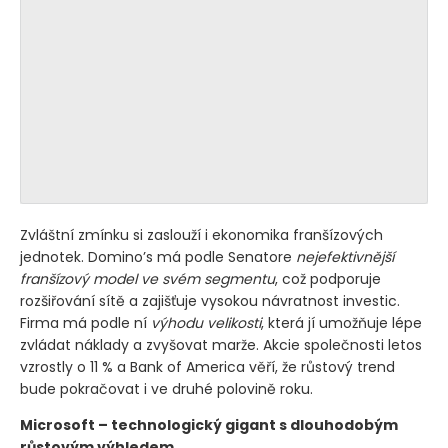
Zvláštní zmínku si zaslouží i ekonomika franšízových
jednotek. Domino’s má podle Senatore
nejefektivnější
franšízový model ve svém segmentu
, což podporuje
rozšiřování sítě a zajišťuje vysokou návratnost investic.
Firma má podle ní
výhodu velikosti
, která jí umožňuje lépe
zvládat náklady a zvyšovat marže. Akcie společnosti letos
vzrostly o 11 % a Bank of America věří, že růstový trend
bude pokračovat i ve druhé polovině roku.
Microsoft – technologický gigant s dlouhodobým
růstovým výhledem