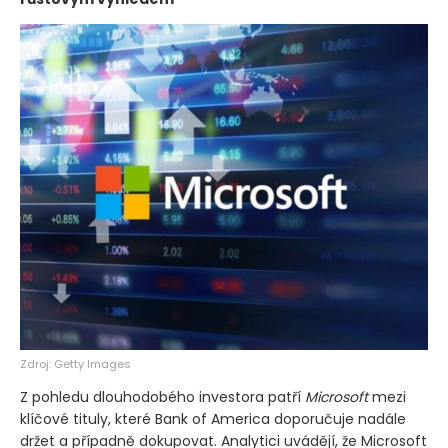
Zdroj: Getty Images
Z pohledu dlouhodobého investora patří
Microsoft
mezi
klíčové tituly, které Bank of America doporučuje nadále
držet a případně dokupovat. Analytici uvádějí, že Microsoft