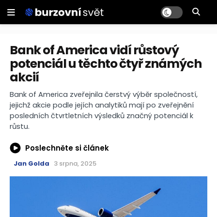
Bank of America vidí růstový
potenciál u těchto čtyř známých
akcií
Bank of America zveřejnila čerstvý výběr společností,
jejichž akcie podle jejích analytiků mají po zveřejnění
posledních čtvrtletních výsledků značný potenciál k
růstu.
Poslechněte si článek
Jan Golda
3 srpna, 2025