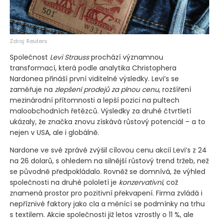
Zdroj: Reuters
Společnost
Levi Strauss
prochází významnou
transformací, která podle analytika Christophera
Nardonea přináší první viditelné výsledky. Levi’s se
zaměřuje na
zlepšení prodejů za plnou cenu
, rozšíření
mezinárodní přítomnosti a lepší pozici na pultech
maloobchodních řetězců. Výsledky za druhé čtvrtletí
ukázaly, že značka znovu získává růstový potenciál – a to
nejen v USA, ale i globálně.
Nardone ve své zprávě zvýšil cílovou cenu akcií Levi’s z 24
na 26 dolarů, s ohledem na silnější růstový trend tržeb, než
se původně předpokládalo. Rovněž se domnívá, že výhled
společnosti na druhé pololetí je
konzervativní
, což
znamená prostor pro pozitivní překvapení. Firma zvládá i
nepříznivé faktory jako cla a měnící se podmínky na trhu
s textilem. Akcie společnosti již letos vzrostly o 11 %, ale