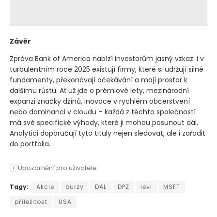
Závěr
Zpráva Bank of America nabízí investorům jasný vzkaz: i v
turbulentním roce 2025 existují firmy, které si udržují silné
fundamenty, překonávají očekávání a mají prostor k
dalšímu růstu. Ať už jde o prémiové lety, mezinárodní
expanzi značky džínů, inovace v rychlém občerstvení
nebo dominanci v cloudu – každá z těchto společností
má své specifické výhody, které ji mohou posunout dál.
Analytici doporučují tyto tituly nejen sledovat, ale i zařadit
do portfolia.
Upozornění pro uživatele
i
Bank of America zveřejnila čerstvý výběr společností, jejichž
Tagy:
Akcie
burzy
DAL
DPZ
levi
MSFT
příležitost
USA