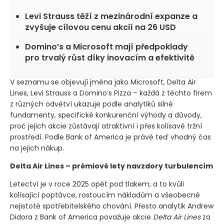
Levi Strauss těží z mezinárodní expanze a
zvyšuje cílovou cenu akcií na 26 USD
Domino’s a Microsoft mají předpoklady
pro trvalý růst díky inovacím a efektivitě
V seznamu se objevují jména jako Microsoft, Delta Air
Lines, Levi Strauss a Domino’s Pizza – každá z těchto firem
z různých odvětví ukazuje podle analytiků silné
fundamenty, specifické konkurenční výhody a důvody,
proč jejich akcie zůstávají atraktivní i přes kolísavé tržní
prostředí. Podle Bank of America je právě teď vhodný čas
na jejich nákup.
Delta Air Lines – prémiové lety navzdory turbulencím
Letectví je v roce 2025 opět pod tlakem, a to kvůli
kolísající poptávce, rostoucím nákladům a všeobecné
nejistotě spotřebitelského chování. Přesto analytik Andrew
Didora z Bank of America považuje akcie
Delta Air Lines
za