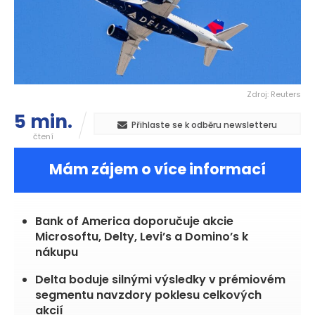
Zdroj: Reuters
5 min.
Přihlaste se k odběru newsletteru
čtení
Mám zájem o více informací
Bank of America doporučuje akcie
Microsoftu, Delty, Levi’s a Domino’s k
nákupu
Delta boduje silnými výsledky v prémiovém
segmentu navzdory poklesu celkových
akcií