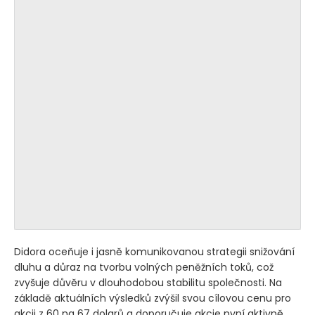
Didora oceňuje i jasně komunikovanou strategii snižování
dluhu a důraz na tvorbu volných peněžních toků, což
zvyšuje důvěru v dlouhodobou stabilitu společnosti. Na
základě aktuálních výsledků zvýšil svou cílovou cenu pro
akcii z 60 na 67 dolarů a doporučuje akcie nyní aktivně