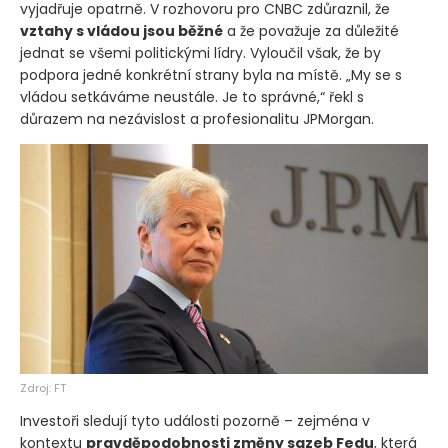
vyjadřuje opatrně. V rozhovoru pro CNBC zdůraznil, že
vztahy s vládou jsou běžné
a že považuje za důležité
jednat se všemi politickými lídry. Vyloučil však, že by
podpora jedné konkrétní strany byla na místě. „My se s
vládou setkáváme neustále. Je to správné,“ řekl s
důrazem na nezávislost a profesionalitu JPMorgan.
Zdroj: FT
Investoři sledují tyto události pozorně – zejména v
kontextu
pravděpodobnosti změny sazeb Fedu
, která