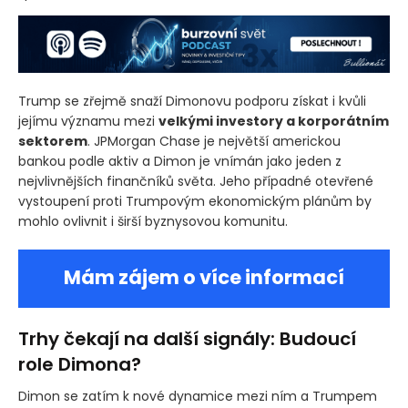
Trump se zřejmě snaží Dimonovu podporu získat i kvůli
jejímu významu mezi
velkými investory a korporátním
sektorem
. JPMorgan Chase je největší americkou
bankou podle aktiv a Dimon je vnímán jako jeden z
nejvlivnějších finančníků světa. Jeho případné otevřené
vystoupení proti Trumpovým ekonomickým plánům by
mohlo ovlivnit i širší byznysovou komunitu.
Mám zájem o více informací
Trhy čekají na další signály: Budoucí
role Dimona?
Dimon se zatím k nové dynamice mezi ním a Trumpem