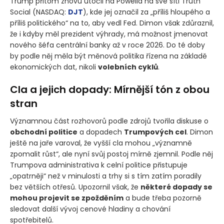
Trump přitom znovu útočil na Powella na své síti Truth
Social
(NASDAQ:
DJT
)
, kde jej označil za „příliš hloupého a
příliš politického“ na to, aby vedl Fed. Dimon však zdůraznil,
že i kdyby měl prezident výhrady, má možnost jmenovat
nového šéfa centrální banky až v roce 2026. Do té doby
by podle něj měla být měnová politika řízena na základě
ekonomických dat, nikoli
volebních cyklů
.
Cla a jejich dopady: Mírnější tón z obou
stran
Významnou část rozhovorů podle zdrojů tvořila diskuse o
obchodní politice
a dopadech
Trumpových cel
. Dimon
ještě na jaře varoval, že vyšší cla mohou „významně
zpomalit růst“, ale nyní svůj postoj mírně zjemnil. Podle něj
Trumpova administrativa k celní politice přistupuje
„opatrněji“ než v minulosti a trhy si s tím zatím poradily
bez větších otřesů. Upozornil však, že
některé dopady se
mohou projevit se zpožděním
a bude třeba pozorně
sledovat další vývoj cenové hladiny a chování
spotřebitelů.