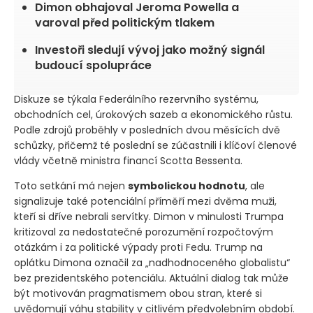
Dimon obhajoval Jeroma Powella a
varoval před politickým tlakem
Investoři sledují vývoj jako možný signál
budoucí spolupráce
Diskuze se týkala Federálního rezervního systému,
obchodních cel, úrokových sazeb a ekonomického růstu.
Podle zdrojů proběhly v posledních dvou měsících dvě
schůzky, přičemž té poslední se zúčastnili i klíčoví členové
vlády včetně ministra financí Scotta Bessenta.
Toto setkání má nejen
symbolickou hodnotu
, ale
signalizuje také potenciální příměří mezi dvěma muži,
kteří si dříve nebrali servítky. Dimon v minulosti Trumpa
kritizoval za nedostatečné porozumění rozpočtovým
otázkám i za politické výpady proti Fedu. Trump na
oplátku Dimona označil za „nadhodnoceného globalistu“
bez prezidentského potenciálu. Aktuální dialog tak může
být motivován pragmatismem obou stran, které si
uvědomují váhu stability v citlivém předvolebním období.