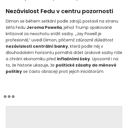
Nezávislost Fedu v centru pozornosti
Dimon se během setkání podle zdrojů postavil na stranu
šéfa Fedu
Jeroma Powella
, jehož Trump opakovaně
kritizoval za neochotu snížit sazby. „Jay Powell je
profesionál,“ uvedl Dimon, přičemž zdůraznil důležitost
nezávislosti centrální banky
, která podle něj v
dlouhodobém horizontu pomáhá držet úrokové sazby níže
a chrání ekonomiku před
inflačními šoky
. Upozornil i na
to, že historie ukazuje, že
politické zásahy do měnové
politiky
se často obracejí proti jejich iniciátorům.