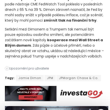
podle nástroje CME FedWatch Tool poklesla v posledních
dnech z 65 % na 39 %. Dimon zároveň naznačil, že Fed by
mohl sazby snížit v případě poklesu inflace, což je scénář,
který by mohl pomoci
zmírnit tlak na finanční trhy
.
Setkání mezi Dimonem a Trumpem tak nemusí být
pouze epizodou osobního smíření, ale potenciálním
začátkem nové kapitoly
kooperace mezi Wall Street a
Bílým domem
. Zda půjde o účelové příměří, nebo o
skutečný obrat ve vztahu, ukážou až následující měsíce –
zejména pokud Trump uspěje v nadcházejících volbách.
Upozornění pro uživatele
i
Po letech veřejných přestřelek se Jamie Dimon, generální řed
Tagy:
Jamie Dimon
JPM
JPMorgan Chase & Co.